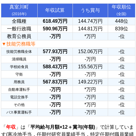
真室川町
年収順位
年収試算
うち賞与
(2016年)
(全国)
全職種
618.49万円
144.74万円
448位
一般行政職
590.96万円
144.81万円
839位
教育公務員
-万円
*万円
-位
▼技能労務職等
577.93万円
152.06万円
-位
技能労務職全体
-万円
-万円
-位
清掃職員
588.43万円
155.56万円
-位
学校給食員
-万円
-万円
-位
守衛
567.83万円
149.22万円
-位
用務員
-万円
*万円
-位
自動車運転手
-万円
-万円
-位
電話交換手
-万円
*万円
-位
その他
-万円
-万円
-位
バス事業運転手
「
年収
」は「
平均給与月額×12＋賞与(年額)
」で計算していま
す(寒冷地手当，任期付研究員業績手当，特定任期付職員業績