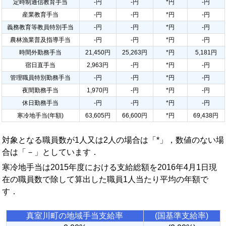
定時制通信教育手当
-円
-円
*円
-円
産業教育手当
-円
-円
*円
-円
義務教育等教員特別手当
-円
-円
*円
-円
農林漁業普及指導手当
-円
-円
*円
-円
時間外勤務手当
21,450円
25,263円
*円
5,181円
宿日直手当
2,963円
-円
*円
-円
管理職員特別勤務手当
-円
-円
*円
-円
夜間勤務手当
1,970円
-円
*円
-円
休日勤務手当
-円
-円
*円
-円
寒冷地手当(年額)
63,605円
66,600円
*円
69,438円
対象となる職員数が1人又は2人の場合は「*」，数値のない場
合は「－」としています．
寒冷地手当は2015年度における支給総額を2016年4月1日現
在の職員数で除して算出した職員1人当たり平均の年額で
す．
真室川町の地域手当支給率
(国基準支給率)