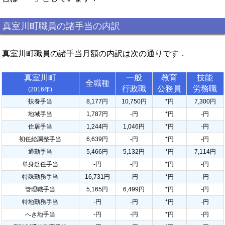
真室川町職員の諸手当の内訳
真室川町職員の諸手当月額の内訳は次の通りです．
真室川町
一般
教育
技能
全職種
行政職
公務員
労務職
(2016年)
扶養手当
8,177円
10,750円
*円
7,300円
地域手当
1,787円
-円
*円
-円
住居手当
1,244円
1,046円
*円
-円
初任給調整手当
6,639円
-円
*円
-円
通勤手当
5,466円
5,132円
*円
7,114円
単身赴任手当
-円
-円
*円
-円
特殊勤務手当
16,731円
-円
*円
-円
管理職手当
5,165円
6,499円
*円
-円
特地勤務手当
-円
-円
*円
-円
へき地手当
-円
-円
*円
-円