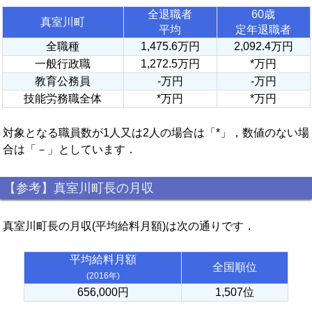
全退職者
60歳
真室川町
平均
定年退職者
全職種
1,475.6万円
2,092.4万円
一般行政職
1,272.5万円
*万円
教育公務員
-万円
-万円
技能労務職全体
*万円
*万円
対象となる職員数が1人又は2人の場合は「*」，数値のない場
合は「－」としています．
【参考】真室川町長の月収
真室川町長の月収(平均給料月額)は次の通りです．
平均給料月額
全国順位
(2016年)
656,000円
1,507位