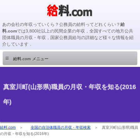
あの会社の年収っていくら？公務員の給料ってどれくらい？
給
料.com
では3,800社以上の民間企業の年収，全国すべての地方公共
団体職員の月収・年収，国家公務員給与の詳細など様々な情報を紹
介しています．
≡
給料.com メニュー
真室川町(山形県)職員の月収・年収を知る(2016
年)
給料.com
＞
全国の自治体職員の月収・年収検索
＞
真室川町(山形県)職員
の月収・年収を知る(2016年)