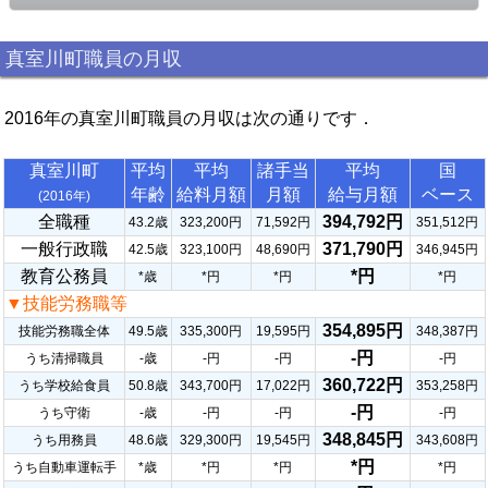
真室川町職員の月収
2016年の真室川町職員の月収は次の通りです．
真室川町
平均
平均
諸手当
平均
国
年齢
給料月額
月額
給与月額
ベース
(2016年)
全職種
394,792円
43.2歳
323,200円
71,592円
351,512円
一般行政職
371,790円
42.5歳
323,100円
48,690円
346,945円
教育公務員
*円
*歳
*円
*円
*円
▼技能労務職等
354,895円
技能労務職全体
49.5歳
335,300円
19,595円
348,387円
-円
うち清掃職員
-歳
-円
-円
-円
360,722円
うち学校給食員
50.8歳
343,700円
17,022円
353,258円
-円
うち守衛
-歳
-円
-円
-円
348,845円
うち用務員
48.6歳
329,300円
19,545円
343,608円
*円
うち自動車運転手
*歳
*円
*円
*円