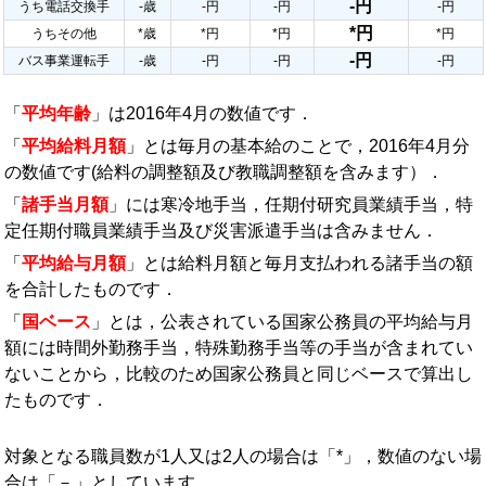
-円
うち電話交換手
-歳
-円
-円
-円
*円
うちその他
*歳
*円
*円
*円
-円
バス事業運転手
-歳
-円
-円
-円
「
平均年齢
」は2016年4月の数値です．
「
平均給料月額
」とは毎月の基本給のことで，2016年4月分
の数値です(給料の調整額及び教職調整額を含みます）．
「
諸手当月額
」には寒冷地手当，任期付研究員業績手当，特
定任期付職員業績手当及び災害派遣手当は含みません．
「
平均給与月額
」とは給料月額と毎月支払われる諸手当の額
を合計したものです．
「
国ベース
」とは，公表されている国家公務員の平均給与月
額には時間外勤務手当，特殊勤務手当等の手当が含まれてい
ないことから，比較のため国家公務員と同じベースで算出し
たものです．
対象となる職員数が1人又は2人の場合は「*」，数値のない場
合は「－」としています．