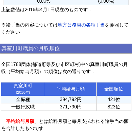
0.00%
(0.00%)
上記数値は2016年4月1日現在のものです．
※諸手当の内容については
地方公務員の各種手当
を参照して
ください
真室川町職員の月収順位
全国1788団体(都道府県及び市区町村)中の真室川町職員の月
収（平均給与月額）の順位は次の通りです．
真室川町
平均給与月額
全国順位
(2016年)
全職種
394,792円
421位
一般行政職
371,790円
823位
「
平均給与月額
」とは給料月額と毎月支払われる諸手当の額
を合計したものです．