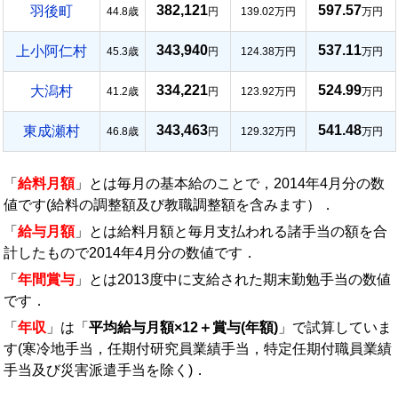
382,121
597.57
羽後町
44.8歳
円
139.02万円
万円
343,940
537.11
上小阿仁村
45.3歳
円
124.38万円
万円
334,221
524.99
大潟村
41.2歳
円
123.92万円
万円
343,463
541.48
東成瀬村
46.8歳
円
129.32万円
万円
「
給料月額
」とは毎月の基本給のことで，2014年4月分の数
値です(給料の調整額及び教職調整額を含みます）．
「
給与月額
」とは給料月額と毎月支払われる諸手当の額を合
計したもので2014年4月分の数値です．
「
年間賞与
」とは2013度中に支給された期末勤勉手当の数値
です．
「
年収
」は「
平均給与月額×12＋賞与(年額)
」で試算していま
す(寒冷地手当，任期付研究員業績手当，特定任期付職員業績
手当及び災害派遣手当を除く)．