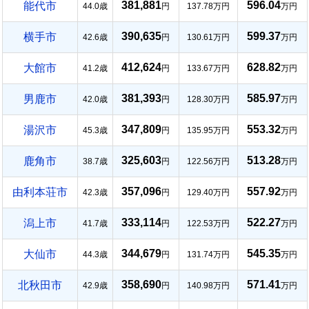
381,881
596.04
能代市
44.0歳
円
137.78万円
万円
390,635
599.37
横手市
42.6歳
円
130.61万円
万円
412,624
628.82
大館市
41.2歳
円
133.67万円
万円
381,393
585.97
男鹿市
42.0歳
円
128.30万円
万円
347,809
553.32
湯沢市
45.3歳
円
135.95万円
万円
325,603
513.28
鹿角市
38.7歳
円
122.56万円
万円
357,096
557.92
由利本荘市
42.3歳
円
129.40万円
万円
333,114
522.27
潟上市
41.7歳
円
122.53万円
万円
344,679
545.35
大仙市
44.3歳
円
131.74万円
万円
358,690
571.41
北秋田市
42.9歳
円
140.98万円
万円