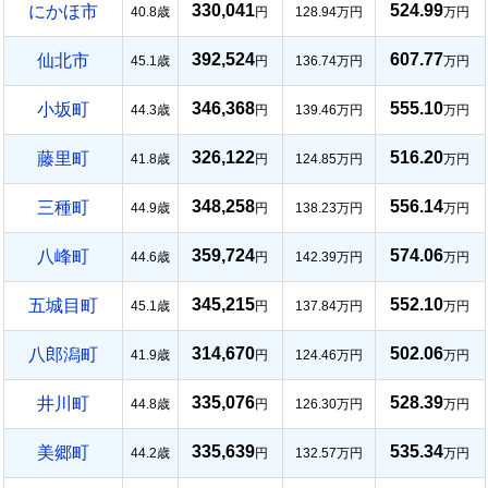
330,041
524.99
にかほ市
40.8歳
円
128.94万円
万円
392,524
607.77
仙北市
45.1歳
円
136.74万円
万円
346,368
555.10
小坂町
44.3歳
円
139.46万円
万円
326,122
516.20
藤里町
41.8歳
円
124.85万円
万円
348,258
556.14
三種町
44.9歳
円
138.23万円
万円
359,724
574.06
八峰町
44.6歳
円
142.39万円
万円
345,215
552.10
五城目町
45.1歳
円
137.84万円
万円
314,670
502.06
八郎潟町
41.9歳
円
124.46万円
万円
335,076
528.39
井川町
44.8歳
円
126.30万円
万円
335,639
535.34
美郷町
44.2歳
円
132.57万円
万円