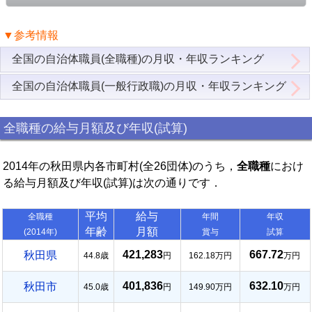
▼参考情報
全国の自治体職員(全職種)の月収・年収ランキング
全国の自治体職員(一般行政職)の月収・年収ランキング
全職種の給与月額及び年収(試算)
2014年の秋田県内各市町村(全26団体)のうち，
全職種
におけ
る給与月額及び年収(試算)は次の通りです．
平均
給与
全職種
年間
年収
年齢
月額
(2014年)
賞与
試算
421,283
667.72
秋田県
44.8歳
円
162.18万円
万円
401,836
632.10
秋田市
45.0歳
円
149.90万円
万円