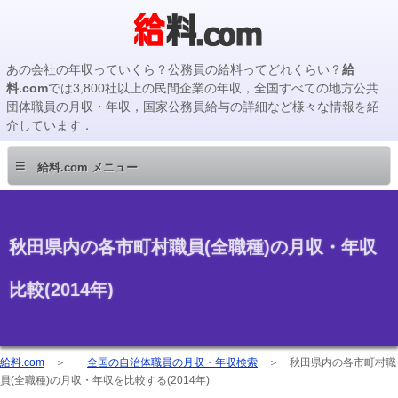
あの会社の年収っていくら？公務員の給料ってどれくらい？
給
料.com
では3,800社以上の民間企業の年収，全国すべての地方公共
団体職員の月収・年収，国家公務員給与の詳細など様々な情報を紹
介しています．
≡
給料.com メニュー
秋田県内の各市町村職員(全職種)の月収・年収
比較(2014年)
給料.com
＞
全国の自治体職員の月収・年収検索
＞
秋田県内の各市町村職
員(全職種)の月収・年収を比較する(2014年)