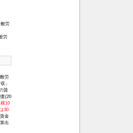
一般労
般労
般労
月収」
の賃
(20
模10
は30
賃金
算出