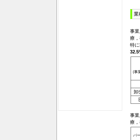
業
事業
療，
特に
32.
(事
卸
事業
療，
パ