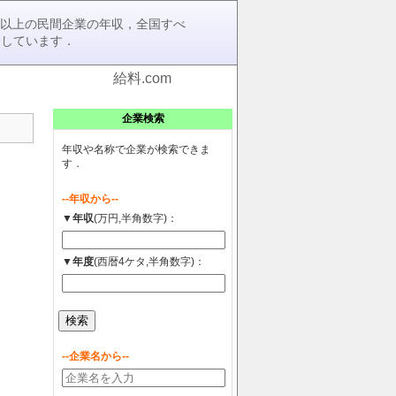
0社以上の民間企業の年収，全国すべ
介しています．
給料.com
企業検索
年収や名称で企業が検索できま
す．
--年収から--
▼年収
(万円,半角数字)：
▼年度
(西暦4ケタ,半角数字)：
--企業名から--