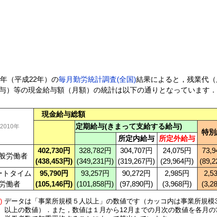
10年（平成22年）の
毎月勤労統計調査(全国)
結果によると，残業代（
与）等の現金給与額（月額）の統計は以下の通りとなっています．
現金給与総額
定期給与(きまって支給する給与)
2010年
特別
所定内給与
所定外給与
402,730円
328,782円
304,707円
24,075円
73,
般労働者
(438,453円)
(349,231円)
(319,267円)
(29,964円)
(89,
ートタイム
95,790円
93,257円
90,272円
2,985円
2,5
労働者
(105,146円)
(101,858円)
(97,890円)
(3,968円)
(3,2
)
データは「事業所規模５人以上」の数値です（カッコ内は事業所規模3
以上の数値）．また，数値は１月から12月までの月次の数値を各月の