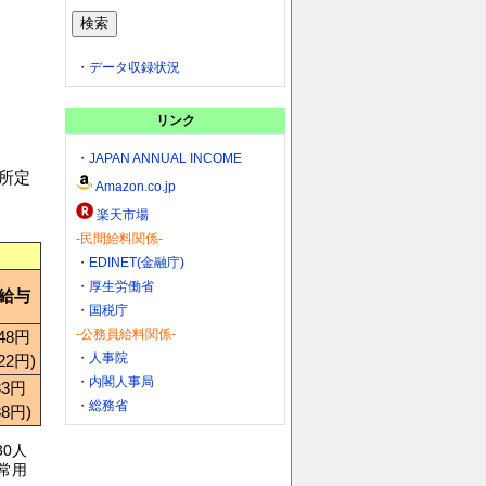
・
データ収録状況
リンク
・
JAPAN ANNUAL INCOME
所定
Amazon.co.jp
楽天市場
-民間給料関係-
・
EDINET(金融庁)
・
厚生労働省
給与
・
国税庁
-公務員給料関係-
948円
・
人事院
222円)
・
内閣人事局
33円
・
総務省
88円)
0人
常用