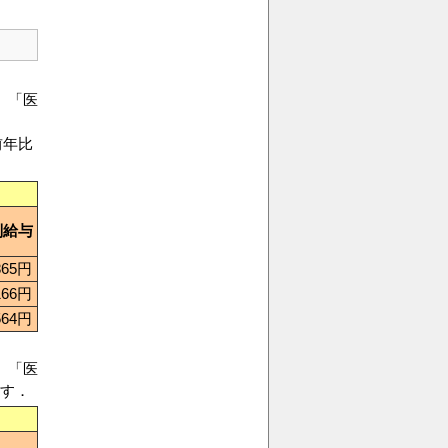
」「医
前年比
別給与
865円
166円
564円
」「医
す．