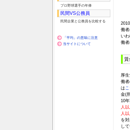
プロ野球選手の年俸
民間VS公務員
民間企業と公務員を比較する
20
働者
いわ
「平均」の意味に注意
働者
当サイトについて
賃
厚生
働者
は
こ
金(
10
人以
人以
を対
して