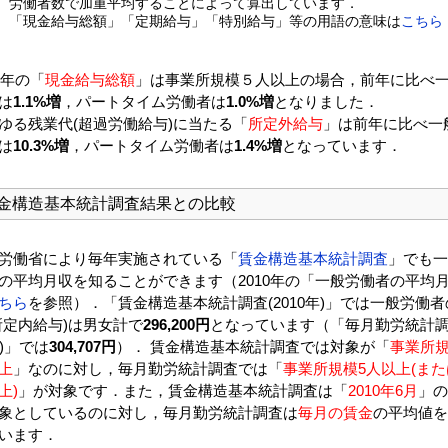
労働者数で加重平均することによって算出しています．
「現金給与総額」「定期給与」「特別給与」等の用語の意味は
こちら
10年の「
現金給与総額
」は事業所規模５人以上の場合，前年に比べ
は
1.1%増
，パートタイム労働者は
1.0%増
となりました．
ゆる残業代(超過労働給与)に当たる「
所定外給与
」は前年に比べ一
は
10.3%増
，パートタイム労働者は
1.4%増
となっています．
金構造基本統計調査結果との比較
労働省により毎年実施されている「
賃金構造基本統計調査
」でも一
の平均月収を知ることができます（2010年の「一般労働者の平均
ちら
を参照）．「賃金構造基本統計調査(2010年)」では一般労働者
所定内給与)は男女計で
296,200円
となっています（「毎月勤労統計調査
年)」では
304,707円
）． 賃金構造基本統計調査では対象が「
事業所規
上
」なのに対し，毎月勤労統計調査では「
事業所規模5人以上(また
上)
」が対象です．また，賃金構造基本統計調査は「
2010年6月
」の
象としているのに対し，毎月勤労統計調査は
毎月の賃金
の平均値を
います．