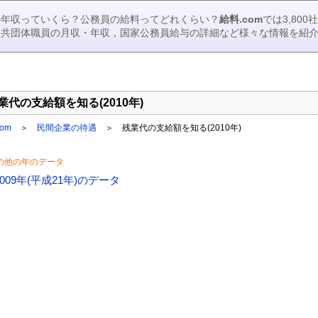
の年収っていくら？公務員の給料ってどれくらい？
給料.com
では3,80
公共団体職員の月収・年収，国家公務員給与の詳細など様々な情報を紹
業代の支給額を知る(2010年)
om
＞
民間企業の待遇
＞ 残業代の支給額を知る(2010年)
の他の年のデータ
2009年(平成21年)のデータ