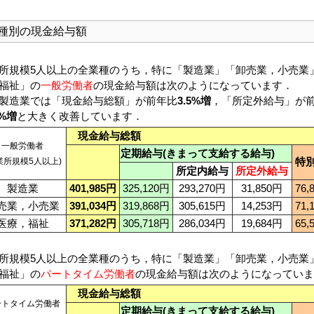
種別の現金給与額
所規模5人以上の全業種のうち，特に「製造業」「卸売業，小売業
福祉」の
一般労働者
の現金給与額は次のようになっています．
製造業では「現金給与総額」が前年比
3.5%増
，「所定外給与」が
5%増
と大きく改善しています．
現金給与総額
一般労働者
定期給与(きまって支給する給与)
特
業所規模5人以上)
所定内給与
所定外給与
製造業
401,985円
325,120円
293,270円
31,850円
76,
売業，小売業
391,034円
319,868円
305,615円
14,253円
71,
医療，福祉
371,282円
305,718円
286,034円
19,684円
65,
所規模5人以上の全業種のうち，特に「製造業」「卸売業，小売業
福祉」の
パートタイム労働者
の現金給与額は次のようになっていま
現金給与総額
ートタイム労働者
定期給与(きまって支給する給与)