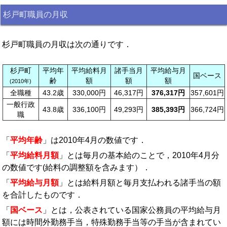
杉戸町職員の月収
杉戸町職員の月収は次の通りです．
杉戸町
平均年
平均給料月
諸手当月
平均給与月
国ベース
齢
額
額
額
(2010年)
全職種
43.2歳
330,000円
46,317円
376,317円
357,601円
一般行政
43.8歳
336,100円
49,293円
385,393円
366,724円
職
「
平均年齢
」は2010年4月の数値です．
「
平均給料月額
」とは毎月の基本給のことで，2010年4月分
の数値です(給料の調整額を含みます）．
「
平均給与月額
」とは給料月額と毎月支払われる諸手当の額
を合計したものです．
「
国ベース
」とは，公表されている国家公務員の平均給与月
額には時間外勤務手当，特殊勤務手当等の手当が含まれてい