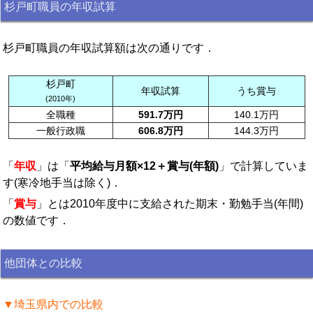
杉戸町職員の年収試算
杉戸町職員の年収試算額は次の通りです．
杉戸町
年収試算
うち賞与
(2010年)
全職種
591.7万円
140.1万円
一般行政職
606.8万円
144.3万円
「
年収
」は「
平均給与月額×12＋賞与(年額)
」で計算していま
す(寒冷地手当は除く)．
「
賞与
」とは2010年度中に支給された期末・勤勉手当(年間)
の数値です．
他団体との比較
▼埼玉県内での比較