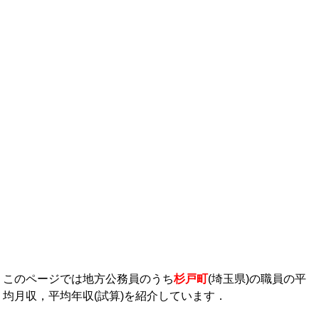
年収ランキング一覧
年収から企業を検索
法人職員編
大学職員・教員編
私立大学教員編
医療従事者
プロ野球選手
このページでは地方公務員のうち
杉戸町
(埼玉県)の職員の平
均月収，平均年収(試算)を紹介しています．