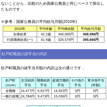
ないことから，比較のため国家公務員と同じベースで算出し
たものです．
※参考：国家公務員の平均給与月額(2010年)
2010年
平均年齢
平均俸給額
平均給与月額
全俸給表
42.2歳
340,005円
408,496円
行政職俸給表(一)
41.9歳
325,579円
395,666円
杉戸町職員の諸手当の内訳
杉戸町職員の諸手当月額の内訳は次の通りです．
杉戸町
生活給的
職務給的
超過労働的
その他の
寒冷地手当
手当
手当
手当
手当
(年額)
(2010年)
全職種
24,477円
6,917円
14,923円
0円
0円
一般行政職
24,784円
9,473円
15,036円
0円
0円