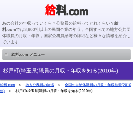
あの会社の年収っていくら？公務員の給料ってどれくらい？
給
料.com
では3,800社以上の民間企業の年収，全国すべての地方公共団
体職員の月収・年収，国家公務員給与の詳細など様々な情報を紹介し
ています．
≡
給料.com メニュー
民間企業編
杉戸町(埼玉県)職員の月収・年収を知る(2010年)
国家公務員編
給料.com
＞
地方公務員の待遇
＞
全国の自治体職員の月収・年収検索(2010
年)
＞ 杉戸町(埼玉県)職員の月収・年収を知る(2010年)
地方公務員編
地方公務員給料検索
主要企業の年収検索