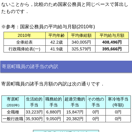
ないことから，比較のため国家公務員と同じベースで算出し
たものです．
※参考：国家公務員の平均給与月額(2010年)
2010年
平均年齢
平均俸給額
平均給与月額
全俸給表
42.2歳
340,005円
408,496円
行政職俸給表(一)
41.9歳
325,579円
395,666円
寄居町職員の諸手当の内訳
寄居町職員の諸手当月額の内訳は次の通りです．
寄居町
生活給的
職務給的
超過労働的
その他の
寒冷地手当
手当
手当
手当
手当
(年額)
(2010年)
全職種
33,223円
6,880円
15,847円
0円
0円
一般行政職
35,930円
9,050円
20,382円
0円
0円