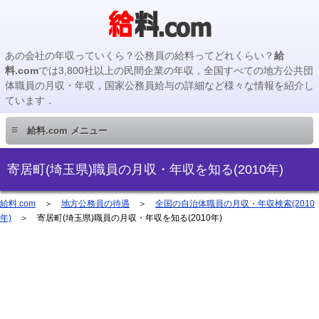
あの会社の年収っていくら？公務員の給料ってどれくらい？
給
料.com
では3,800社以上の民間企業の年収，全国すべての地方公共団
体職員の月収・年収，国家公務員給与の詳細など様々な情報を紹介し
ています．
≡
給料.com メニュー
民間企業編
寄居町(埼玉県)職員の月収・年収を知る(2010年)
国家公務員編
給料.com
＞
地方公務員の待遇
＞
全国の自治体職員の月収・年収検索(2010
年)
＞ 寄居町(埼玉県)職員の月収・年収を知る(2010年)
地方公務員編
地方公務員給料検索
主要企業の年収検索