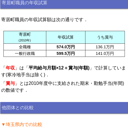
寄居町職員の年収試算
寄居町職員の年収試算額は次の通りです．
寄居町
年収試算
うち賞与
(2010年)
全職種
574.0万円
136.1万円
一般行政職
599.5万円
141.0万円
「
年収
」は「
平均給与月額×12＋賞与(年額)
」で計算していま
す(寒冷地手当は除く)．
「
賞与
」とは2010年度中に支給された期末・勤勉手当(年間)
の数値です．
他団体との比較
▼埼玉県内での比較