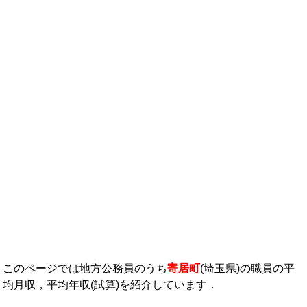
年収ランキング一覧
年収から企業を検索
法人職員編
大学職員・教員編
私立大学教員編
医療従事者
プロ野球選手
このページでは地方公務員のうち
寄居町
(埼玉県)の職員の平
均月収，平均年収(試算)を紹介しています．