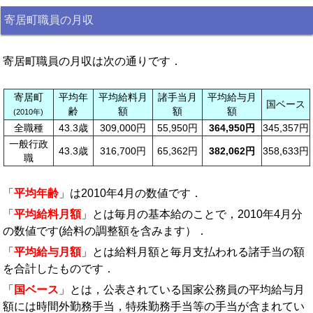
寄居町職員の月収
寄居町職員の月収は次の通りです．
寄居町
平均年
平均給料月
諸手当月
平均給与月
国ベース
齢
額
額
額
(2010年)
全職種
43.3歳
309,000円
55,950円
364,950円
345,357円
一般行政
43.3歳
316,700円
65,362円
382,062円
358,633円
職
「
平均年齢
」は2010年4月の数値です．
「
平均給料月額
」とは毎月の基本給のことで，2010年4月分
の数値です(給料の調整額を含みます）．
「
平均給与月額
」とは給料月額と毎月支払われる諸手当の額
を合計したものです．
「
国ベース
」とは，公表されている国家公務員の平均給与月
額には時間外勤務手当，特殊勤務手当等の手当が含まれてい