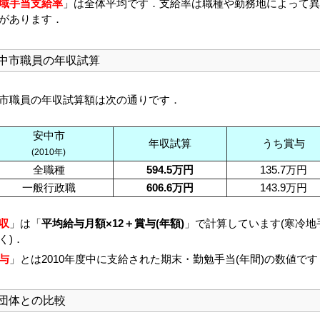
域手当支給率
」は全体平均です．支給率は職種や勤務地によって異
があります．
中市職員の年収試算
市職員の年収試算額は次の通りです．
安中市
年収試算
うち賞与
(2010年)
全職種
594.5万円
135.7万円
一般行政職
606.6万円
143.9万円
収
」は「
平均給与月額×12＋賞与(年額)
」で計算しています(寒冷地
く)．
与
」とは2010年度中に支給された期末・勤勉手当(年間)の数値です
団体との比較