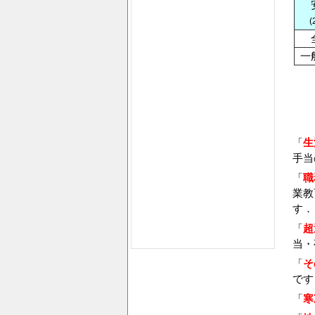
(
一
「
生
手当
「
職
業教
す．
「
超
当・
「
そ
です
「
寒