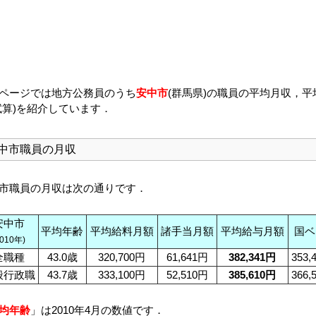
ページでは地方公務員のうち
安中市
(群馬県)の職員の平均月収，平
試算)を紹介しています．
中市職員の月収
市職員の月収は次の通りです．
安中市
平均年齢
平均給料月額
諸手当月額
平均給与月額
国ベ
2010年)
全職種
43.0歳
320,700円
61,641円
382,341円
353,
般行政職
43.7歳
333,100円
52,510円
385,610円
366,
均年齢
」は2010年4月の数値です．