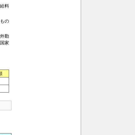
(給料
もの
外勤
国家
額