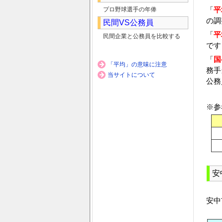
「
平
プロ野球選手の年俸
の調
民間VS公務員
「
平
民間企業と公務員を比較する
です
「
国
「平均」の意味に注意
務手
当サイトについて
公務
※参
安
安中