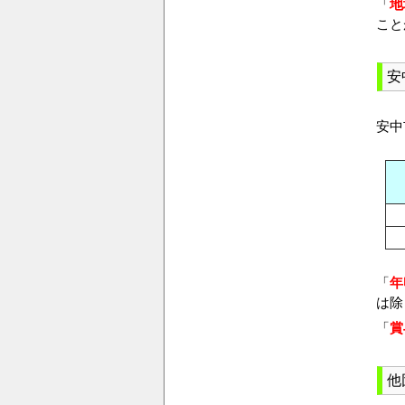
「
地
こと
安
安中
「
年
は除
「
賞
他