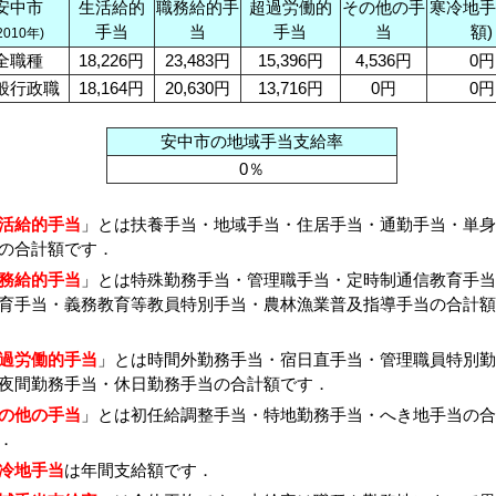
安中市
生活給的
職務給的手
超過労働的
その他の手
寒冷地手
手当
当
手当
当
額)
2010年)
全職種
18,226円
23,483円
15,396円
4,536円
0円
般行政職
18,164円
20,630円
13,716円
0円
0円
安中市の地域手当支給率
0％
活給的手当
」とは扶養手当・地域手当・住居手当・通勤手当・単身
の合計額です．
務給的手当
」とは特殊勤務手当・管理職手当・定時制通信教育手当
育手当・義務教育等教員特別手当・農林漁業普及指導手当の合計額
過労働的手当
」とは時間外勤務手当・宿日直手当・管理職員特別勤
夜間勤務手当・休日勤務手当の合計額です．
の他の手当
」とは初任給調整手当・特地勤務手当・へき地手当の合
．
冷地手当
は年間支給額です．