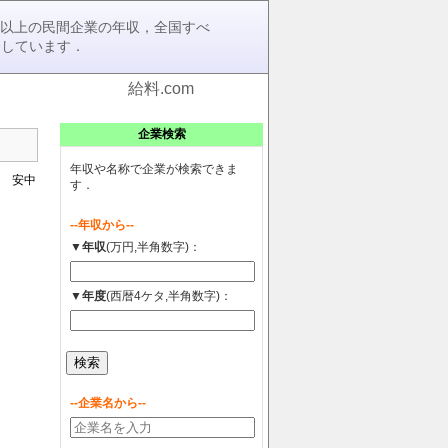
0社以上の民間企業の年収，全国すべ
介しています．
給料.com
企業検索
年収や名称で企業が検索できま
 安中
す．
--年収から--
▼年収
(万円,半角数字)：
▼年度
(西暦4ケタ,半角数字)：
--企業名から--