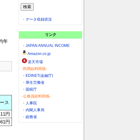
・
データ収録状況
リンク
均年
・
JAPAN ANNUAL INCOME
Amazon.co.jp
楽天市場
-民間給料関係-
・
EDINET(金融庁)
・
厚生労働省
・
国税庁
-公務員給料関係-
ース
・
人事院
・
内閣人事局
411円
・
総務省
561円