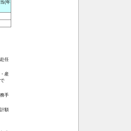
当(年
赴任
・産
で
務手
計額