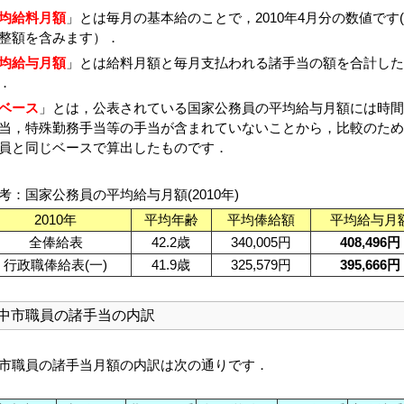
均給料月額
」とは毎月の基本給のことで，2010年4月分の数値です
整額を含みます）．
均給与月額
」とは給料月額と毎月支払われる諸手当の額を合計した
．
ベース
」とは，公表されている国家公務員の平均給与月額には時間
当，特殊勤務手当等の手当が含まれていないことから，比較のため
員と同じベースで算出したものです．
考：国家公務員の平均給与月額(2010年)
2010年
平均年齢
平均俸給額
平均給与月
全俸給表
42.2歳
340,005円
408,496円
行政職俸給表(一)
41.9歳
325,579円
395,666円
中市職員の諸手当の内訳
市職員の諸手当月額の内訳は次の通りです．