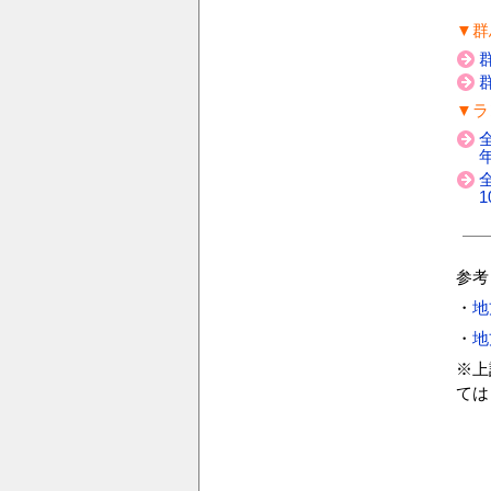
▼群
▼ラ
年
1
参考
・
地
・
地
※上
ては