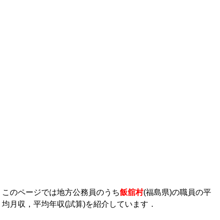
年収ランキング一覧
年収から企業を検索
法人職員編
大学職員・教員編
私立大学教員編
医療従事者
プロ野球選手
このページでは地方公務員のうち
飯舘村
(福島県)の職員の平
均月収，平均年収(試算)を紹介しています．