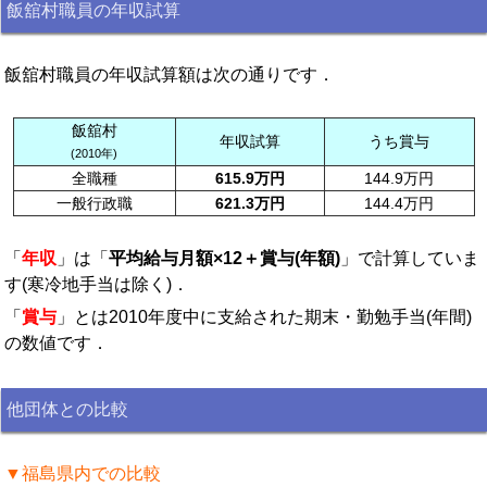
飯舘村職員の年収試算
飯舘村職員の年収試算額は次の通りです．
飯舘村
年収試算
うち賞与
(2010年)
全職種
615.9万円
144.9万円
一般行政職
621.3万円
144.4万円
「
年収
」は「
平均給与月額×12＋賞与(年額)
」で計算していま
す(寒冷地手当は除く)．
「
賞与
」とは2010年度中に支給された期末・勤勉手当(年間)
の数値です．
他団体との比較
▼福島県内での比較