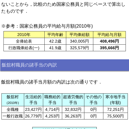
ないことから，比較のため国家公務員と同じベースで算出し
たものです．
※参考：国家公務員の平均給与月額(2010年)
2010年
平均年齢
平均俸給額
平均給与月額
全俸給表
42.2歳
340,005円
408,496円
行政職俸給表(一)
41.9歳
325,579円
395,666円
飯舘村職員の諸手当の内訳
飯舘村職員の諸手当月額の内訳は次の通りです．
飯舘村
生活給的
職務給的
超過労働的
その他の
寒冷地手当
手当
手当
手当
手当
(年額)
(2010年)
全職種
23,427円
4,714円
32,832円
0円
72,251円
一般行政職
26,779円
4,253円
36,263円
0円
75,500円