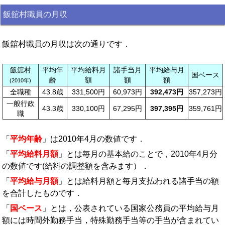
飯舘村職員の月収
飯舘村職員の月収は次の通りです．
飯舘村
平均年
平均給料月
諸手当月
平均給与月
国ベース
齢
額
額
額
(2010年)
全職種
43.8歳
331,500円
60,973円
392,473円
357,273円
一般行政
43.3歳
330,100円
67,295円
397,395円
359,761円
職
「
平均年齢
」は2010年4月の数値です．
「
平均給料月額
」とは毎月の基本給のことで，2010年4月分
の数値です(給料の調整額を含みます）．
「
平均給与月額
」とは給料月額と毎月支払われる諸手当の額
を合計したものです．
「
国ベース
」とは，公表されている国家公務員の平均給与月
額には時間外勤務手当，特殊勤務手当等の手当が含まれてい