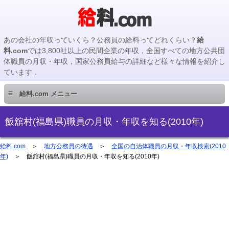
あの会社の年収っていくら？公務員の給料ってどれくらい？
給
料.com
では3,800社以上の民間企業の年収，全国すべての地方公共団
体職員の月収・年収，国家公務員給与の詳細など様々な情報を紹介し
ています．
≡
給料.com メニュー
民間企業編
飯舘村(福島県)職員の月収・年収を知る(2010年)
国家公務員編
給料.com
＞
地方公務員の待遇
＞
全国の自治体職員の月収・年収検索(2010
年)
＞ 飯舘村(福島県)職員の月収・年収を知る(2010年)
地方公務員編
地方公務員給料検索
主要企業の年収検索