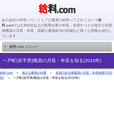
あの会社の年収っていくら？公務員の給料ってどれくらい？
給
料.com
では3,800社以上の民間企業の年収，全国すべての地方公共団
体職員の月収・年収，国家公務員給与の詳細など様々な情報を紹介し
ています．
≡
給料.com メニュー
民間企業編
一戸町(岩手県)職員の月収・年収を知る(2010年)
国家公務員編
給料.com
＞
地方公務員の待遇
＞
全国の自治体職員の月収・年収検索(2010
年)
＞ 一戸町(岩手県)職員の月収・年収を知る(2010年)
地方公務員編
地方公務員給料検索
主要企業の年収検索