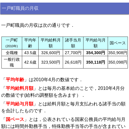
一戸町職員の月収
一戸町職員の月収は次の通りです．
一戸町
平均年
平均給料月
諸手当月
平均給与月
国ベース
齢
額
額
額
(2010年)
全職種
43.5歳
326,600円
27,700円
354,300円
350,908円
一般行政
42.6歳
323,500円
26,618円
350,118円
350,098円
職
「
平均年齢
」は2010年4月の数値です．
「
平均給料月額
」とは毎月の基本給のことで，2010年4月分
の数値です(給料の調整額を含みます）．
「
平均給与月額
」とは給料月額と毎月支払われる諸手当の額
を合計したものです．
「
国ベース
」とは，公表されている国家公務員の平均給与月
額には時間外勤務手当，特殊勤務手当等の手当が含まれてい