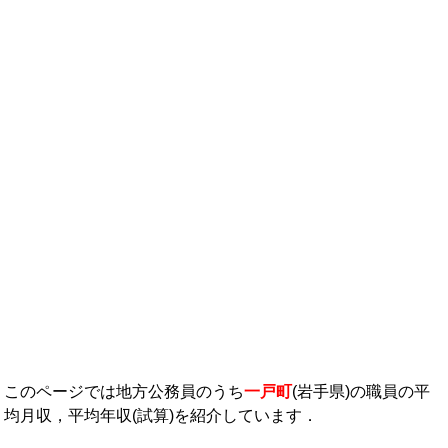
年収ランキング一覧
年収から企業を検索
法人職員編
大学職員・教員編
私立大学教員編
医療従事者
プロ野球選手
このページでは地方公務員のうち
一戸町
(岩手県)の職員の平
均月収，平均年収(試算)を紹介しています．