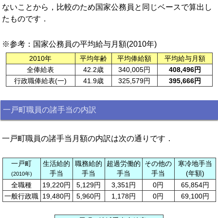
ないことから，比較のため国家公務員と同じベースで算出し
たものです．
※参考：国家公務員の平均給与月額(2010年)
2010年
平均年齢
平均俸給額
平均給与月額
全俸給表
42.2歳
340,005円
408,496円
行政職俸給表(一)
41.9歳
325,579円
395,666円
一戸町職員の諸手当の内訳
一戸町職員の諸手当月額の内訳は次の通りです．
一戸町
生活給的
職務給的
超過労働的
その他の
寒冷地手当
手当
手当
手当
手当
(年額)
(2010年)
全職種
19,220円
5,129円
3,351円
0円
65,854円
一般行政職
19,480円
5,960円
1,178円
0円
69,100円