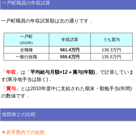
一戸町職員の年収試算
一戸町職員の年収試算額は次の通りです．
一戸町
年収試算
うち賞与
(2010年)
全職種
561.4万円
136.3万円
一般行政職
555.6万円
135.5万円
「
年収
」は「
平均給与月額×12＋賞与(年額)
」で計算していま
す(寒冷地手当は除く)．
「
賞与
」とは2010年度中に支給された期末・勤勉手当(年間)
の数値です．
他団体との比較
▼岩手県内での比較