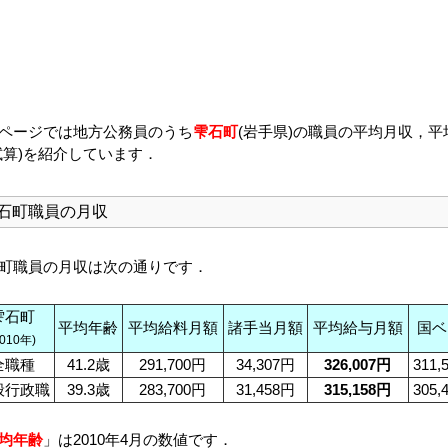
ページでは地方公務員のうち
雫石町
(岩手県)の職員の平均月収，平
試算)を紹介しています．
石町職員の月収
町職員の月収は次の通りです．
雫石町
平均年齢
平均給料月額
諸手当月額
平均給与月額
国ベ
2010年)
全職種
41.2歳
291,700円
34,307円
326,007円
311,
般行政職
39.3歳
283,700円
31,458円
315,158円
305,
均年齢
」は2010年4月の数値です．