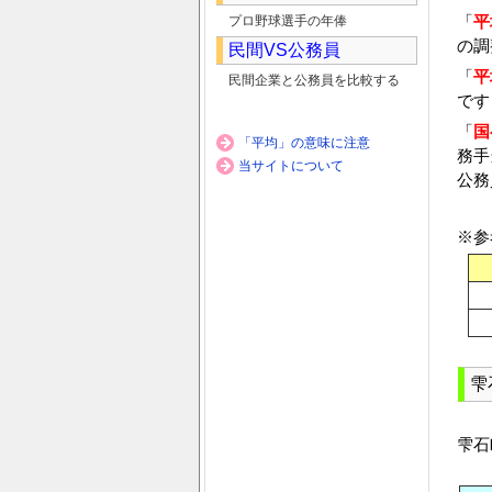
「
平
プロ野球選手の年俸
の調
民間VS公務員
「
平
民間企業と公務員を比較する
です
「
国
「平均」の意味に注意
務手
当サイトについて
公務
※参
雫
雫石