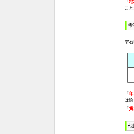
「
地
こと
雫
雫石
「
年
は除
「
賞
他