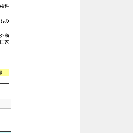
(給料
もの
外勤
国家
額