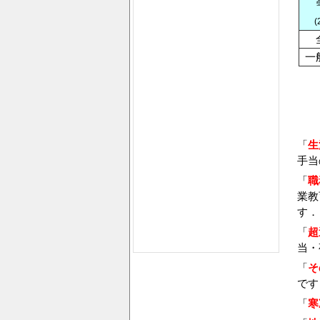
(
一
「
生
手当
「
職
業教
す．
「
超
当・
「
そ
です
「
寒