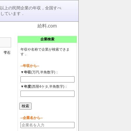
0社以上の民間企業の年収，全国すべ
介しています．
給料.com
企業検索
年収や名称で企業が検索できま
 雫石
す．
--年収から--
▼年収
(万円,半角数字)：
▼年度
(西暦4ケタ,半角数字)：
--企業名から--