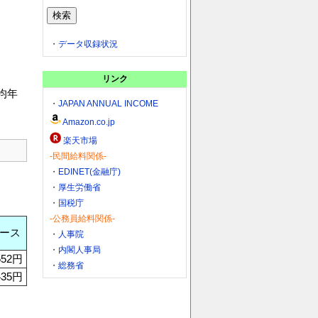
・
データ収録状況
リンク
均年
・
JAPAN ANNUAL INCOME
Amazon.co.jp
楽天市場
-民間給料関係-
・
EDINET(金融庁)
・
厚生労働省
・
国税庁
-公務員給料関係-
ース
・
人事院
・
内閣人事局
552円
・
総務省
435円