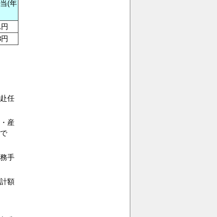
当(年
1円
8円
赴任
・産
で
務手
計額