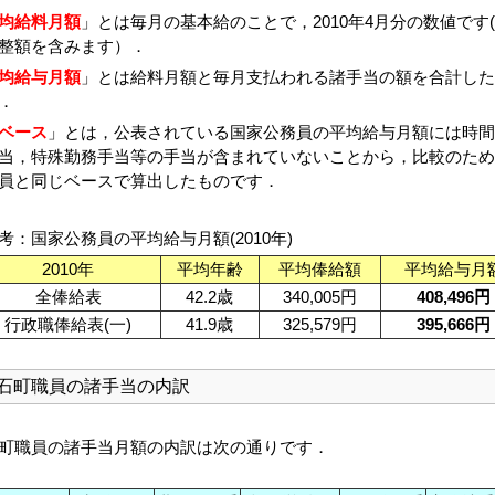
均給料月額
」とは毎月の基本給のことで，2010年4月分の数値です
整額を含みます）．
均給与月額
」とは給料月額と毎月支払われる諸手当の額を合計した
．
ベース
」とは，公表されている国家公務員の平均給与月額には時間
当，特殊勤務手当等の手当が含まれていないことから，比較のため
員と同じベースで算出したものです．
考：国家公務員の平均給与月額(2010年)
2010年
平均年齢
平均俸給額
平均給与月
全俸給表
42.2歳
340,005円
408,496円
行政職俸給表(一)
41.9歳
325,579円
395,666円
石町職員の諸手当の内訳
町職員の諸手当月額の内訳は次の通りです．