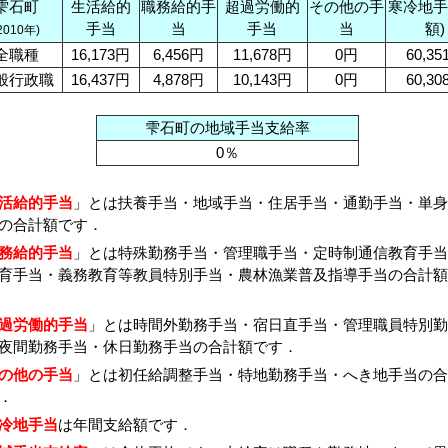
雫石町
生活給的
職務給的手
超過労働的
その他の手
寒冷地手
手当
当
手当
当
額)
2010年)
全職種
16,173円
6,456円
11,678円
0円
60,35
般行政職
16,437円
4,878円
10,143円
0円
60,30
雫石町の地域手当支給率
0％
活給的手当
」とは扶養手当・地域手当・住居手当・通勤手当・単身
の合計額です．
務給的手当
」とは特殊勤務手当・管理職手当・定時制通信教育手当
育手当・義務教育等教員特別手当・農林漁業普及指導手当の合計額
過労働的手当
」とは時間外勤務手当・宿日直手当・管理職員特別勤
夜間勤務手当・休日勤務手当の合計額です．
の他の手当
」とは初任給調整手当・特地勤務手当・へき地手当の合
．
冷地手当
は年間支給額です．