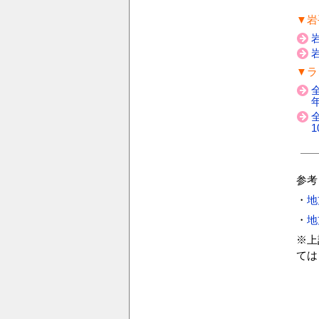
▼岩
▼ラ
年
1
参考
・
地
・
地
※上
ては