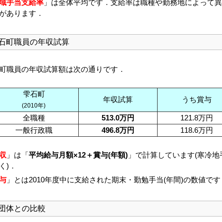
域手当支給率
」は全体平均です．支給率は職種や勤務地によって異
があります．
石町職員の年収試算
町職員の年収試算額は次の通りです．
雫石町
年収試算
うち賞与
(2010年)
全職種
513.0万円
121.8万円
一般行政職
496.8万円
118.6万円
収
」は「
平均給与月額×12＋賞与(年額)
」で計算しています(寒冷地
く)．
与
」とは2010年度中に支給された期末・勤勉手当(年間)の数値です
団体との比較