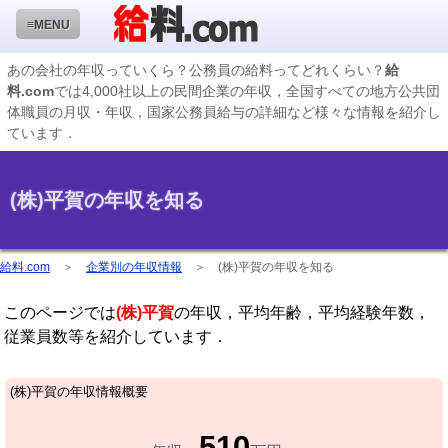
≡MENU
あの会社の年収っていくら？公務員の給料ってどれくらい？
給
料.com
では4,000社以上の民間企業の年収，全国すべての地方公共団
企業検索
体職員の月収・年収，国家公務員給与の詳細など様々な情報を紹介し
ています．
年収ランキング
業種別企業一覧
(株)平賀の年収を知る
国家公務員編
地方公務員給料検索
給料.com
＞
企業別の年収情報
＞
(株)平賀の年収を知る
私立大学教員編
このページでは
(株)平賀
の年収，平均年齢，平均経験年数，
収録企業データの状況
従業員数等を紹介しています．
(株)平賀の年収情報概要
510