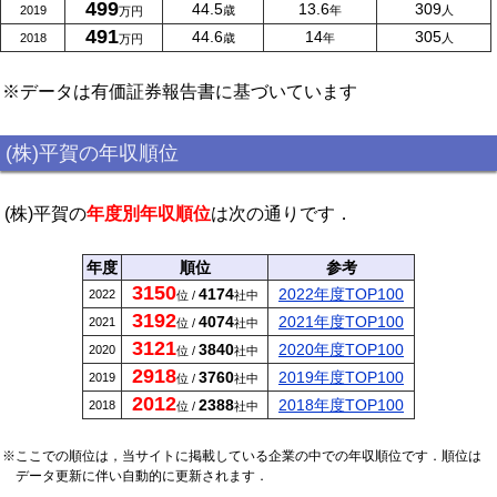
499
44.5
13.6
309
2019
歳
年
人
万円
491
44.6
14
305
2018
歳
年
人
万円
※データは有価証券報告書に基づいています
(株)平賀の年収順位
(株)平賀の
年度別年収順位
は次の通りです．
年度
順位
参考
3150
4174
2022年度TOP100
2022
位 /
社中
3192
4074
2021年度TOP100
2021
位 /
社中
3121
3840
2020年度TOP100
2020
位 /
社中
2918
3760
2019年度TOP100
2019
位 /
社中
2012
2388
2018年度TOP100
2018
位 /
社中
※ここでの順位は，当サイトに掲載している企業の中での年収順位です．順位は
データ更新に伴い自動的に更新されます．