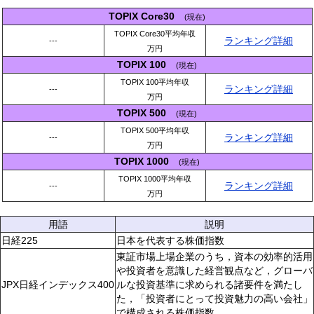
TOPIX Core30
(現在)
TOPIX Core30平均年収
ランキング詳細
---
万円
TOPIX 100
(現在)
TOPIX 100平均年収
ランキング詳細
---
万円
TOPIX 500
(現在)
TOPIX 500平均年収
ランキング詳細
---
万円
TOPIX 1000
(現在)
TOPIX 1000平均年収
ランキング詳細
---
万円
用語
説明
日経225
日本を代表する株価指数
東証市場上場企業のうち，資本の効率的活用
や投資者を意識した経営観点など，グローバ
JPX日経インデックス400
ルな投資基準に求められる諸要件を満たし
た，「投資者にとって投資魅力の高い会社」
で構成される株価指数