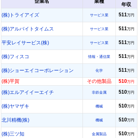
企業名
業種
年収
511
(株)トライアイズ
サービス業
万円
511
(株)アルバイトタイムス
サービス業
万円
511
平安レイサービス(株)
サービス業
万円
511
(株)フィスコ
情報・通信業
万円
511
(株)ショーエイコーポレーション
化学
万円
(株)平賀
その他製品
510
万円
510
(株)エルアイイーエイチ
非鉄金属
万円
510
(株)ヤマザキ
機械
万円
510
北川精機(株)
機械
万円
510
(株)三ツ知
金属製品
万円