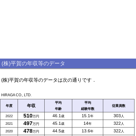
(株)平賀の年収等のデータ
(株)平賀の年収等のデータは次の通りです．
HIRAGA CO., LTD.
平均
平均
年収
年度
従業員数
年齢
経験年数
510
46.1
15.1
303
2022
歳
年
人
万円
497
45.1
14
322
2021
歳
年
人
万円
478
44.5
13.6
322
2020
歳
年
人
万円