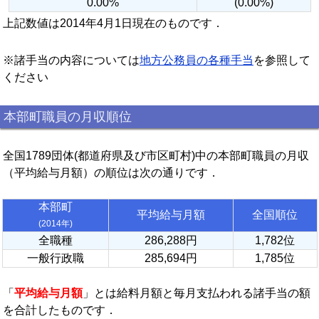
0.00%
(0.00%)
上記数値は2014年4月1日現在のものです．
※諸手当の内容については
地方公務員の各種手当
を参照して
ください
本部町職員の月収順位
全国1789団体(都道府県及び市区町村)中の本部町職員の月収
（平均給与月額）の順位は次の通りです．
本部町
平均給与月額
全国順位
(2014年)
全職種
286,288円
1,782位
一般行政職
285,694円
1,785位
「
平均給与月額
」とは給料月額と毎月支払われる諸手当の額
を合計したものです．