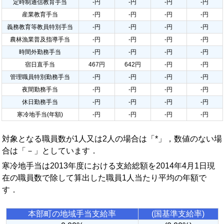
定時制通信教育手当
-円
-円
-円
-円
産業教育手当
-円
-円
-円
-円
義務教育等教員特別手当
-円
-円
-円
-円
農林漁業普及指導手当
-円
-円
-円
-円
時間外勤務手当
-円
-円
-円
-円
宿日直手当
467円
642円
-円
-円
管理職員特別勤務手当
-円
-円
-円
-円
夜間勤務手当
-円
-円
-円
-円
休日勤務手当
-円
-円
-円
-円
寒冷地手当(年額)
-円
-円
-円
-円
対象となる職員数が1人又は2人の場合は「*」，数値のない場
合は「－」としています．
寒冷地手当は2013年度における支給総額を2014年4月1日現
在の職員数で除して算出した職員1人当たり平均の年額で
す．
本部町の地域手当支給率
(国基準支給率)