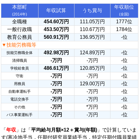
本部町
年収順位
年収試算
うち賞与
(2014年)
(全国)
全職種
454.60万円
111.05万円
1777位
一般行政職
453.50万円
110.67万円
1784位
教育公務員
560.91万円
136.95万円
-位
▼技能労務職等
492.98万円
124.89万円
-位
技能労務職全体
-万円
-万円
-位
清掃職員
486.61万円
120.85万円
-位
学校給食員
-万円
-万円
-位
守衛
-万円
129.00万円
-位
用務員
-万円
-万円
-位
自動車運転手
-万円
-万円
-位
電話交換手
-万円
*万円
-位
その他
-万円
-万円
-位
バス事業運転手
「
年収
」は「
平均給与月額×12＋賞与(年額)
」で計算していま
す(寒冷地手当，任期付研究員業績手当，特定任期付職員業績