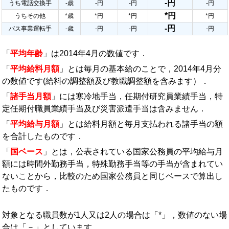
-円
うち電話交換手
-歳
-円
-円
-円
*円
うちその他
*歳
*円
*円
*円
-円
バス事業運転手
-歳
-円
-円
-円
「
平均年齢
」は2014年4月の数値です．
「
平均給料月額
」とは毎月の基本給のことで，2014年4月分
の数値です(給料の調整額及び教職調整額を含みます）．
「
諸手当月額
」には寒冷地手当，任期付研究員業績手当，特
定任期付職員業績手当及び災害派遣手当は含みません．
「
平均給与月額
」とは給料月額と毎月支払われる諸手当の額
を合計したものです．
「
国ベース
」とは，公表されている国家公務員の平均給与月
額には時間外勤務手当，特殊勤務手当等の手当が含まれてい
ないことから，比較のため国家公務員と同じベースで算出し
たものです．
対象となる職員数が1人又は2人の場合は「*」，数値のない場
合は「－」としています．