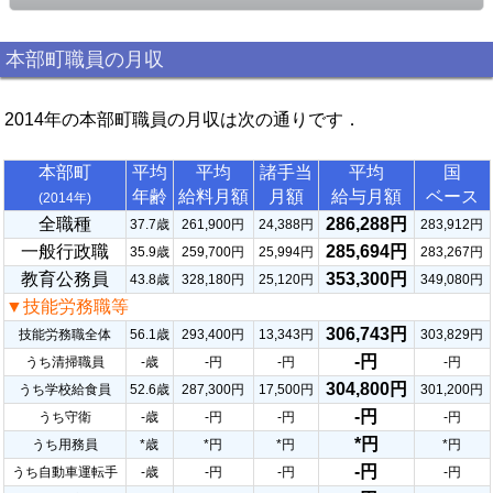
本部町職員の月収
2014年の本部町職員の月収は次の通りです．
本部町
平均
平均
諸手当
平均
国
年齢
給料月額
月額
給与月額
ベース
(2014年)
全職種
286,288円
37.7歳
261,900円
24,388円
283,912円
一般行政職
285,694円
35.9歳
259,700円
25,994円
283,267円
教育公務員
353,300円
43.8歳
328,180円
25,120円
349,080円
▼技能労務職等
306,743円
技能労務職全体
56.1歳
293,400円
13,343円
303,829円
-円
うち清掃職員
-歳
-円
-円
-円
304,800円
うち学校給食員
52.6歳
287,300円
17,500円
301,200円
-円
うち守衛
-歳
-円
-円
-円
*円
うち用務員
*歳
*円
*円
*円
-円
うち自動車運転手
-歳
-円
-円
-円