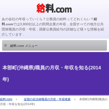
あの会社の年収っていくら？公務員の給料ってどれくらい？
給
料.com
では3,800社以上の民間企業の年収，全国すべての地方公共
団体職員の月収・年収，国家公務員給与の詳細など様々な情報を紹
介しています．
≡
給料.com メニュー
本部町(沖縄県)職員の月収・年収を知る(2014
年)
給料.com
＞
全国の自治体職員の月収・年収検索
＞
本部町(沖縄県)職員の
月収・年収を知る(2014年)