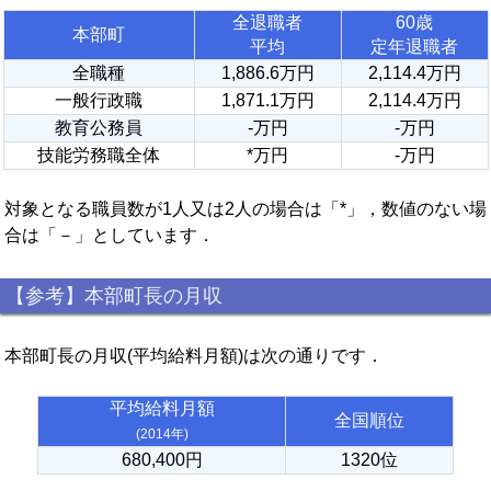
全退職者
60歳
本部町
平均
定年退職者
全職種
1,886.6万円
2,114.4万円
一般行政職
1,871.1万円
2,114.4万円
教育公務員
-万円
-万円
技能労務職全体
*万円
-万円
対象となる職員数が1人又は2人の場合は「*」，数値のない場
合は「－」としています．
【参考】本部町長の月収
本部町長の月収(平均給料月額)は次の通りです．
平均給料月額
全国順位
(2014年)
680,400円
1320位