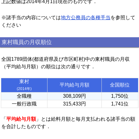
上記数値は2014年4月1日現在のものです．
※諸手当の内容については
地方公務員の各種手当
を参照して
ください
東村職員の月収順位
全国1789団体(都道府県及び市区町村)中の東村職員の月収
（平均給与月額）の順位は次の通りです．
東村
平均給与月額
全国順位
(2014年)
全職種
308,109円
1,750位
一般行政職
315,433円
1,741位
「
平均給与月額
」とは給料月額と毎月支払われる諸手当の額
を合計したものです．