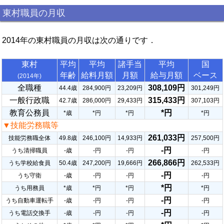
東村職員の月収
2014年の東村職員の月収は次の通りです．
東村
平均
平均
諸手当
平均
国
年齢
給料月額
月額
給与月額
ベース
(2014年)
全職種
308,109円
44.4歳
284,900円
23,209円
301,249円
一般行政職
315,433円
42.7歳
286,000円
29,433円
307,103円
教育公務員
*円
*歳
*円
*円
*円
▼技能労務職等
261,033円
技能労務職全体
49.8歳
246,100円
14,933円
257,500円
-円
うち清掃職員
-歳
-円
-円
-円
266,866円
うち学校給食員
50.4歳
247,200円
19,666円
262,533円
-円
うち守衛
-歳
-円
-円
-円
*円
うち用務員
*歳
*円
*円
*円
-円
うち自動車運転手
-歳
-円
-円
-円
-円
うち電話交換手
-歳
-円
-円
-円