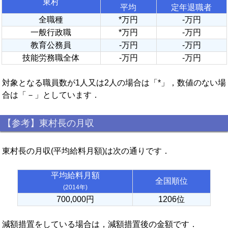
東村
平均
定年退職者
全職種
*万円
-万円
一般行政職
*万円
-万円
教育公務員
-万円
-万円
技能労務職全体
-万円
-万円
対象となる職員数が1人又は2人の場合は「*」，数値のない場
合は「－」としています．
【参考】東村長の月収
東村長の月収(平均給料月額)は次の通りです．
平均給料月額
全国順位
(2014年)
700,000円
1206位
減額措置をしている場合は，減額措置後の金額です．