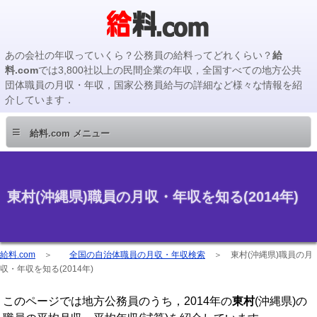
あの会社の年収っていくら？公務員の給料ってどれくらい？
給
料.com
では3,800社以上の民間企業の年収，全国すべての地方公共
団体職員の月収・年収，国家公務員給与の詳細など様々な情報を紹
介しています．
≡
給料.com メニュー
東村(沖縄県)職員の月収・年収を知る(2014年)
給料.com
＞
全国の自治体職員の月収・年収検索
＞
東村(沖縄県)職員の月
収・年収を知る(2014年)
このページでは地方公務員のうち，2014年の
東村
(沖縄県)の