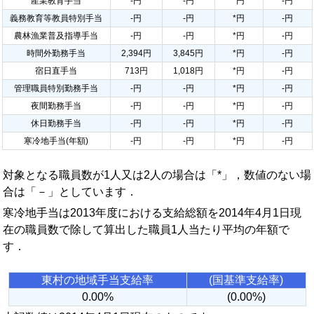
産業教育手当
-円
-円
*円
-円
義務教育等教員特別手当
-円
-円
*円
-円
農林漁業普及指導手当
-円
-円
*円
-円
時間外勤務手当
2,394円
3,845円
*円
-円
宿日直手当
713円
1,018円
*円
-円
管理職員特別勤務手当
-円
-円
*円
-円
夜間勤務手当
-円
-円
*円
-円
休日勤務手当
-円
-円
*円
-円
寒冷地手当(年額)
-円
-円
*円
-円
対象となる職員数が1人又は2人の場合は「*」，数値のない場
合は「－」としています．
寒冷地手当は2013年度における支給総額を2014年4月1日現
在の職員数で除して算出した職員1人当たり平均の年額で
す．
東村の地域手当支給率
(国基準支給率)
0.00%
(0.00%)