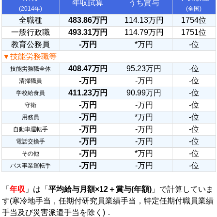
年収試算
うち賞与
(2014年)
(全国)
全職種
483.86万円
114.13万円
1754位
一般行政職
493.31万円
114.79万円
1751位
教育公務員
-万円
*万円
-位
▼技能労務職等
408.47万円
95.23万円
-位
技能労務職全体
-万円
-万円
-位
清掃職員
411.23万円
90.99万円
-位
学校給食員
-万円
-万円
-位
守衛
-万円
*万円
-位
用務員
-万円
-万円
-位
自動車運転手
-万円
-万円
-位
電話交換手
-万円
*万円
-位
その他
-万円
-万円
-位
バス事業運転手
「
年収
」は「
平均給与月額×12＋賞与(年額)
」で計算していま
す(寒冷地手当，任期付研究員業績手当，特定任期付職員業績
手当及び災害派遣手当を除く)．