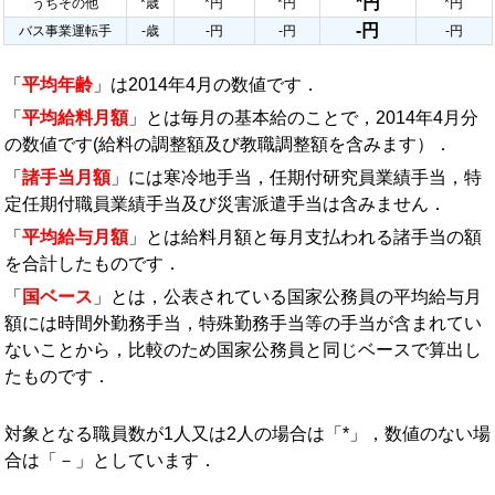
*円
うちその他
*歳
*円
*円
*円
-円
バス事業運転手
-歳
-円
-円
-円
「
平均年齢
」は2014年4月の数値です．
「
平均給料月額
」とは毎月の基本給のことで，2014年4月分
の数値です(給料の調整額及び教職調整額を含みます）．
「
諸手当月額
」には寒冷地手当，任期付研究員業績手当，特
定任期付職員業績手当及び災害派遣手当は含みません．
「
平均給与月額
」とは給料月額と毎月支払われる諸手当の額
を合計したものです．
「
国ベース
」とは，公表されている国家公務員の平均給与月
額には時間外勤務手当，特殊勤務手当等の手当が含まれてい
ないことから，比較のため国家公務員と同じベースで算出し
たものです．
対象となる職員数が1人又は2人の場合は「*」，数値のない場
合は「－」としています．