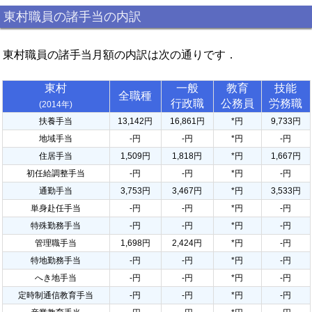
東村職員の諸手当の内訳
東村職員の諸手当月額の内訳は次の通りです．
東村
一般
教育
技能
全職種
行政職
公務員
労務職
(2014年)
扶養手当
13,142円
16,861円
*円
9,733円
地域手当
-円
-円
*円
-円
住居手当
1,509円
1,818円
*円
1,667円
初任給調整手当
-円
-円
*円
-円
通勤手当
3,753円
3,467円
*円
3,533円
単身赴任手当
-円
-円
*円
-円
特殊勤務手当
-円
-円
*円
-円
管理職手当
1,698円
2,424円
*円
-円
特地勤務手当
-円
-円
*円
-円
へき地手当
-円
-円
*円
-円
定時制通信教育手当
-円
-円
*円
-円