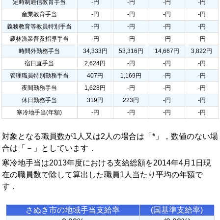
定時制通信教育手当
-円
-円
-円
-円
産業教育手当
-円
-円
-円
-円
義務教育等教員特別手当
-円
-円
-円
-円
農林漁業普及指導手当
-円
-円
-円
-円
時間外勤務手当
34,333円
53,316円
14,667円
3,822円
宿日直手当
2,624円
-円
-円
-円
管理職員特別勤務手当
407円
1,169円
-円
-円
夜間勤務手当
1,628円
-円
-円
-円
休日勤務手当
319円
223円
-円
-円
寒冷地手当(年額)
-円
-円
-円
-円
対象となる職員数が1人又は2人の場合は「*」，数値のない場
合は「－」としています．
寒冷地手当は2013年度における支給総額を2014年4月1日現
在の職員数で除して算出した職員1人当たり平均の年額で
す．
さぬき市の地域手当支給率
(国基準支給率)