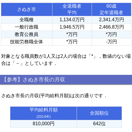
全退職者
60歳
さぬき市
平均
定年退職者
全職種
1,134.0万円
2,341.4万円
一般行政職
1,946.5万円
2,466.8万円
教育公務員
*万円
*万円
技能労務職全体
*万円
-万円
対象となる職員数が1人又は2人の場合は「*」，数値のない場
合は「－」としています．
【参考】さぬき市長の月収
さぬき市長の月収(平均給料月額)は次の通りです．
平均給料月額
全国順位
(2014年)
810,000円
642位