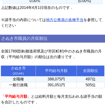
0.00%
(0.00%)
上記数値は2014年4月1日現在のものです．
※諸手当の内容については
地方公務員の各種手当
を参照して
ください
さぬき市職員の月収順位
全国1789団体(都道府県及び市区町村)中のさぬき市職員の月
収（平均給与月額）の順位は次の通りです．
さぬき市
平均給与月額
全国順位
(2014年)
全職種
388,075円
497位
一般行政職
391,051円
505位
「
平均給与月額
」とは給料月額と毎月支払われる諸手当の額
を合計したものです．