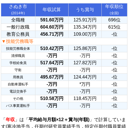
さぬき市
年収順位
年収試算
うち賞与
(2014年)
(全国)
全職種
591.60万円
125.91万円
696位
一般行政職
604.60万円
135.34万円
615位
教育公務員
456.71万円
109.00万円
-位
▼技能労務職等
510.42万円
125.86万円
-位
技能労務職全体
-万円
-万円
-位
清掃職員
517.64万円
127.82万円
-位
学校給食員
-万円
-万円
-位
守衛
495.67万円
124.44万円
-位
用務員
-万円
*万円
-位
自動車運転手
-万円
-万円
-位
電話交換手
510.58万円
118.45万円
-位
その他
-万円
-万円
-位
バス事業運転手
「
年収
」は「
平均給与月額×12＋賞与(年額)
」で計算していま
す(寒冷地手当，任期付研究員業績手当，特定任期付職員業績