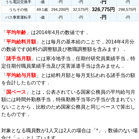
-円
うち電話交換手
-歳
-円
-円
-円
326,775円
うちその他
49.1歳
294,200円
32,575円
298,575円
-円
バス事業運転手
-歳
-円
-円
-円
「
平均年齢
」は2014年4月の数値です．
「
平均給料月額
」とは毎月の基本給のことで，2014年4月分
の数値です(給料の調整額及び教職調整額を含みます）．
「
諸手当月額
」には寒冷地手当，任期付研究員業績手当，特
定任期付職員業績手当及び災害派遣手当は含みません．
「
平均給与月額
」とは給料月額と毎月支払われる諸手当の額
を合計したものです．
「
国ベース
」とは，公表されている国家公務員の平均給与月
額には時間外勤務手当，特殊勤務手当等の手当が含まれてい
ないことから，比較のため国家公務員と同じベースで算出し
たものです．
対象となる職員数が1人又は2人の場合は「*」，数値のない場
合は「－」としています．