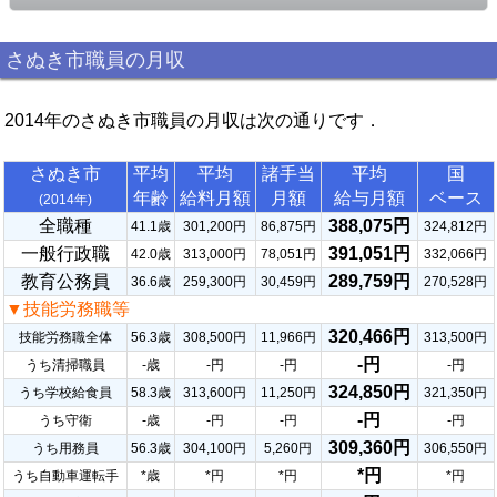
さぬき市職員の月収
2014年のさぬき市職員の月収は次の通りです．
さぬき市
平均
平均
諸手当
平均
国
年齢
給料月額
月額
給与月額
ベース
(2014年)
全職種
388,075円
41.1歳
301,200円
86,875円
324,812円
一般行政職
391,051円
42.0歳
313,000円
78,051円
332,066円
教育公務員
289,759円
36.6歳
259,300円
30,459円
270,528円
▼技能労務職等
320,466円
技能労務職全体
56.3歳
308,500円
11,966円
313,500円
-円
うち清掃職員
-歳
-円
-円
-円
324,850円
うち学校給食員
58.3歳
313,600円
11,250円
321,350円
-円
うち守衛
-歳
-円
-円
-円
309,360円
うち用務員
56.3歳
304,100円
5,260円
306,550円
*円
うち自動車運転手
*歳
*円
*円
*円