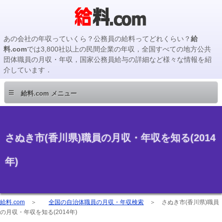
あの会社の年収っていくら？公務員の給料ってどれくらい？
給
料.com
では3,800社以上の民間企業の年収，全国すべての地方公共
団体職員の月収・年収，国家公務員給与の詳細など様々な情報を紹
介しています．
≡
給料.com メニュー
さぬき市(香川県)職員の月収・年収を知る(2014
年)
給料.com
＞
全国の自治体職員の月収・年収検索
＞
さぬき市(香川県)職員
の月収・年収を知る(2014年)