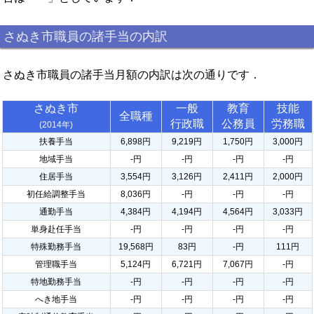
さぬき市職員の諸手当の内訳
さぬき市職員の諸手当月額の内訳は次の通りです．
さぬき市
一般
教育
技能
全職種
行政職
公務員
労務職
(2014年)
扶養手当
6,898円
9,219円
1,750円
3,000円
地域手当
-円
-円
-円
-円
住居手当
3,554円
3,126円
2,411円
2,000円
初任給調整手当
8,036円
-円
-円
-円
通勤手当
4,384円
4,194円
4,564円
3,033円
単身赴任手当
-円
-円
-円
-円
特殊勤務手当
19,568円
83円
-円
111円
管理職手当
5,124円
6,721円
7,067円
-円
特地勤務手当
-円
-円
-円
-円
へき地手当
-円
-円
-円
-円