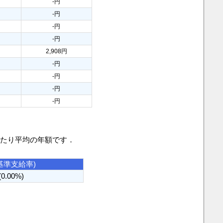
-円
-円
-円
-円
2,908円
-円
-円
-円
-円
当たり平均の年額です．
基準支給率)
(0.00%)