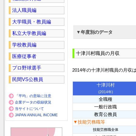
法人職員編
大学職員・教員編
▼年度別のデータ
私立大学教員編
学校教員編
十津川村職員の月収
医療従事者
プロ野球選手
2014年の十津川村職員の月収
民間VS公務員
十津川村
(2014年)
「平均」の意味に注意
全職種
企業データの収録状況
一般行政職
当サイトについて
教育公務員
JAPAN ANNUAL INCOME
▼技能労務職等
技能労務職全体