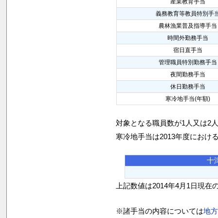
産業教育手当
義務教育等教員特別手
農林漁業普及指導手当
時間外勤務手当
宿日直手当
管理職員特別勤務手当
夜間勤務手当
休日勤務手当
寒冷地手当(年額)
対象となる職員数が1人又は2
寒冷地手当は2013年度におけ
十
上記数値は2014年4月1日現在
※諸手当の内容については
地