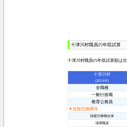
十津川村職員の年収試算
十津川村職員の年収試算額は
十津川村
(2014年)
全職種
一般行政職
教育公務員
▼技能労務職等
技能労務職全体
清掃職員