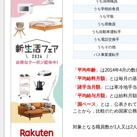
うち清掃職員
うち学校給食員
うち守衛
うち用務員
うち自動車運転手
うち電話交換手
うちその他
バス事業運転手
「
平均年齢
」は2014年4月の
「
平均給料月額
」とは毎月の基
「
諸手当月額
」には寒冷地手
「
平均給与月額
」とは給料月
「
国ベース
」とは，公表され
ことから，比較のため国家公
対象となる職員数が1人又は2