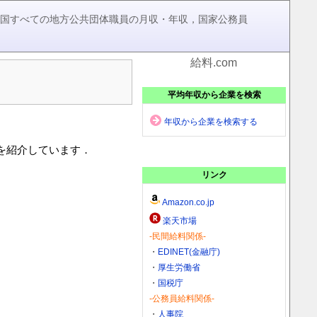
，全国すべての地方公共団体職員の月収・年収，国家公務員
給料.com
平均年収から企業を検索
年収から企業を検索する
)を紹介しています．
リンク
Amazon.co.jp
楽天市場
-民間給料関係-
・
EDINET(金融庁)
・
厚生労働省
・
国税庁
-公務員給料関係-
・
人事院