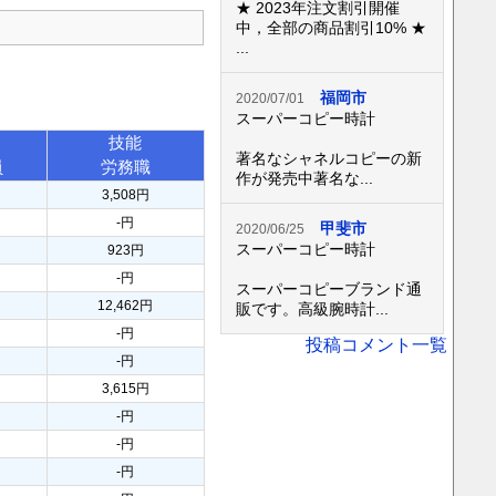
★ 2023年注文割引開催
中，全部の商品割引10% ★
...
福岡市
2020/07/01
スーパーコピー時計
技能
著名なシャネルコピーの新
員
労務職
作が発売中著名な...
3,508円
-円
甲斐市
2020/06/25
スーパーコピー時計
923円
-円
スーパーコピーブランド通
12,462円
販です。高級腕時計...
-円
投稿コメント一覧
-円
3,615円
-円
-円
-円