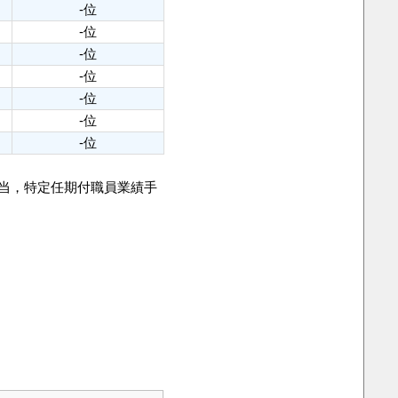
-位
-位
-位
-位
-位
-位
-位
手当，特定任期付職員業績手