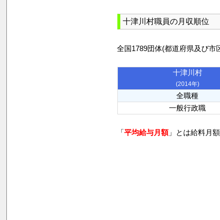
十津川村職員の月収順位
全国1789団体(都道府県及
十津川村
(2014年)
全職種
一般行政職
「
平均給与月額
」とは給料月