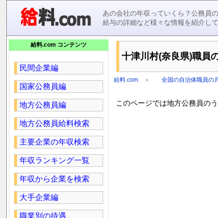
あの会社の年収っていくら？公務員
給与の詳細など様々な情報を紹介し
給料.com コンテンツ
十津川村(奈良県)職員の
民間企業編
給料.com
＞
全国の自治体職員の
国家公務員編
このページでは地方公務員のうち
地方公務員編
地方公務員給料検索
主要企業の年収検索
年収ランキング一覧
年収から企業を検索
大手企業編
職業別の待遇