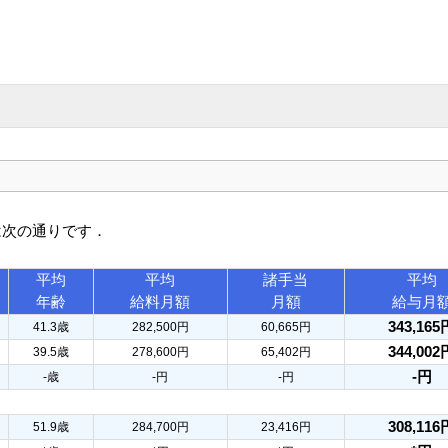
は次の通りです．
平均
平均
諸手当
平均
年齢
給料月額
月額
給与月
343,165
41.3歳
282,500円
60,665円
344,002
39.5歳
278,600円
65,402円
-円
-歳
-円
-円
308,116
51.9歳
284,700円
23,416円