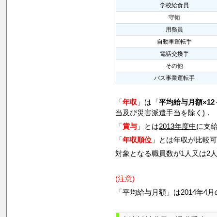
学校給食員
守衛
用務員
自動車運転手
電話交換手
その他
バス事業運転手
「
年収
」は「
平均給与月額×12
当及び災害派遣手当を除く)．
「
賞与
」とは
2013年度中
に支給
「
年収順位
」とは年収が比較
対象となる職員数が1人又は2
(注意)
「平均給与月額」は2014年4