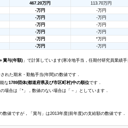
467.20万円
113.70万円
-万円
-万円
-万円
-万円
-万円
-万円
-万円
-万円
-万円
*万円
-万円
-万円
＋賞与(年額)
」で計算しています(寒冷地手当，任期付研究員業績
された期末・勤勉手当(年間)の数値です．
可能な
1789団体(都道府県及び市区町村)中の順位
です．
人の場合は「*」，数値のない場合は「－」としています．
月の数値ですが，「賞与」は2013年度(前年度)の支給額の数値です．