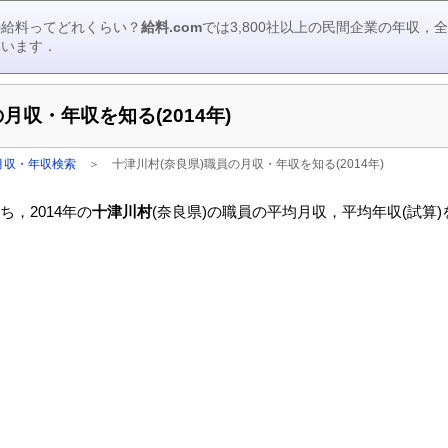
の給料ってどれくらい？
給料.com
では3,800社以上の民間企業の年収
ています．
月収・年収を知る(2014年)
月収・年収検索
＞
十津川村(奈良県)職員の月収・年収を知る(2014年)
，2014年の
十津川村
(奈良県)の職員の平均月収，平均年収(試算