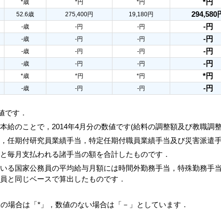
*円
*歳
*円
*円
294,580
52.6歳
275,400円
19,180円
-円
-歳
-円
-円
-円
-歳
-円
-円
-円
-歳
-円
-円
-円
-歳
-円
-円
*円
*歳
*円
*円
-円
-歳
-円
-円
数値です．
本給のことで，2014年4月分の数値です(給料の調整額及び教職調
当，任期付研究員業績手当，特定任期付職員業績手当及び災害派遣
額と毎月支払われる諸手当の額を合計したものです．
ている国家公務員の平均給与月額には時間外勤務手当，特殊勤務手
務員と同じベースで算出したものです．
人の場合は「*」，数値のない場合は「－」としています．