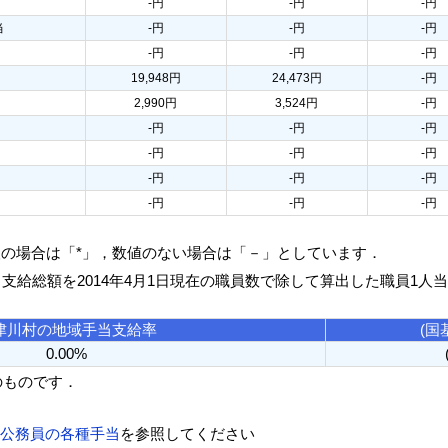
-円
-円
-円
当
-円
-円
-円
-円
-円
-円
19,948円
24,473円
-円
2,990円
3,524円
-円
-円
-円
-円
-円
-円
-円
-円
-円
-円
-円
-円
-円
人の場合は「*」，数値のない場合は「－」としています．
る支給総額を2014年4月1日現在の職員数で除して算出した職員1人
津川村の地域手当支給率
(国
0.00%
のものです．
方公務員の各種手当
を参照してください