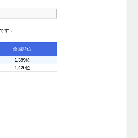
りです．
全国順位
1,389位
1,420位