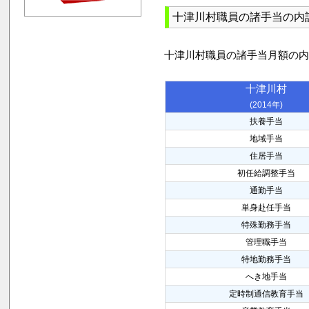
十津川村職員の諸手当の内
十津川村職員の諸手当月額の
十津川村
(2014年)
扶養手当
地域手当
住居手当
初任給調整手当
通勤手当
単身赴任手当
特殊勤務手当
管理職手当
特地勤務手当
へき地手当
定時制通信教育手当