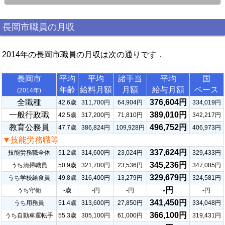
長岡市職員の月収
2014年の長岡市職員の月収は次の通りです．
長岡市
平均
平均
諸手当
平均
国
年齢
給料月額
月額
給与月額
ベース
(2014年)
全職種
376,604円
42.6歳
311,700円
64,904円
334,019円
一般行政職
389,010円
42.5歳
317,200円
71,810円
342,217円
教育公務員
496,752円
47.7歳
386,824円
109,928円
406,973円
▼技能労務職等
337,624円
技能労務職全体
51.2歳
314,600円
23,024円
329,433円
345,236円
うち清掃職員
50.9歳
321,700円
23,536円
347,085円
329,679円
うち学校給食員
49.8歳
316,400円
13,279円
324,581円
-円
うち守衛
-歳
-円
-円
-円
341,450円
うち用務員
51.4歳
313,600円
27,850円
334,048円
366,100円
うち自動車運転手
55.3歳
305,100円
61,000円
319,431円