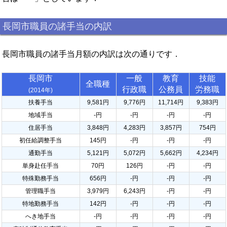
長岡市職員の諸手当の内訳
長岡市職員の諸手当月額の内訳は次の通りです．
長岡市
一般
教育
技能
全職種
行政職
公務員
労務職
(2014年)
扶養手当
9,581円
9,776円
11,714円
9,383円
地域手当
-円
-円
-円
-円
住居手当
3,848円
4,283円
3,857円
754円
初任給調整手当
145円
-円
-円
-円
通勤手当
5,121円
5,072円
5,662円
4,234円
単身赴任手当
70円
126円
-円
-円
特殊勤務手当
656円
-円
-円
-円
管理職手当
3,979円
6,243円
-円
-円
特地勤務手当
142円
-円
-円
-円
へき地手当
-円
-円
-円
-円