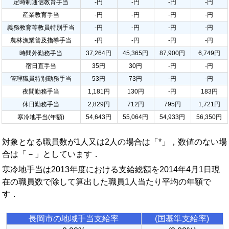
定時制通信教育手当
-円
-円
-円
-円
産業教育手当
-円
-円
-円
-円
義務教育等教員特別手当
-円
-円
-円
-円
農林漁業普及指導手当
-円
-円
-円
-円
時間外勤務手当
37,264円
45,365円
87,900円
6,749円
宿日直手当
35円
30円
-円
-円
管理職員特別勤務手当
53円
73円
-円
-円
夜間勤務手当
1,181円
130円
-円
183円
休日勤務手当
2,829円
712円
795円
1,721円
寒冷地手当(年額)
54,643円
55,064円
54,933円
56,350円
対象となる職員数が1人又は2人の場合は「*」，数値のない場
合は「－」としています．
寒冷地手当は2013年度における支給総額を2014年4月1日現
在の職員数で除して算出した職員1人当たり平均の年額で
す．
長岡市の地域手当支給率
(国基準支給率)