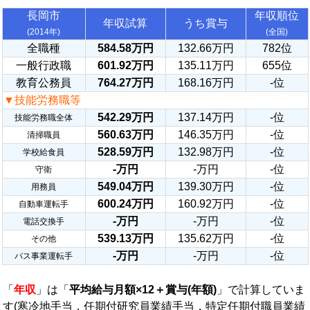
長岡市
年収順位
年収試算
うち賞与
(2014年)
(全国)
全職種
584.58万円
132.66万円
782位
一般行政職
601.92万円
135.11万円
655位
教育公務員
764.27万円
168.16万円
-位
▼技能労務職等
542.29万円
137.14万円
-位
技能労務職全体
560.63万円
146.35万円
-位
清掃職員
528.59万円
132.98万円
-位
学校給食員
-万円
-万円
-位
守衛
549.04万円
139.30万円
-位
用務員
600.24万円
160.92万円
-位
自動車運転手
-万円
-万円
-位
電話交換手
539.13万円
135.62万円
-位
その他
-万円
-万円
-位
バス事業運転手
「
年収
」は「
平均給与月額×12＋賞与(年額)
」で計算していま
す(寒冷地手当，任期付研究員業績手当，特定任期付職員業績