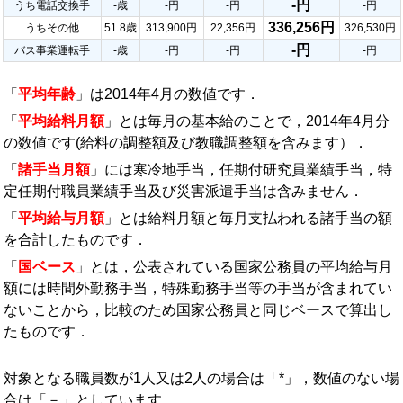
-円
うち電話交換手
-歳
-円
-円
-円
336,256円
うちその他
51.8歳
313,900円
22,356円
326,530円
-円
バス事業運転手
-歳
-円
-円
-円
「
平均年齢
」は2014年4月の数値です．
「
平均給料月額
」とは毎月の基本給のことで，2014年4月分
の数値です(給料の調整額及び教職調整額を含みます）．
「
諸手当月額
」には寒冷地手当，任期付研究員業績手当，特
定任期付職員業績手当及び災害派遣手当は含みません．
「
平均給与月額
」とは給料月額と毎月支払われる諸手当の額
を合計したものです．
「
国ベース
」とは，公表されている国家公務員の平均給与月
額には時間外勤務手当，特殊勤務手当等の手当が含まれてい
ないことから，比較のため国家公務員と同じベースで算出し
たものです．
対象となる職員数が1人又は2人の場合は「*」，数値のない場
合は「－」としています．