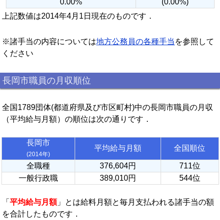
0.00%
(0.00%)
上記数値は2014年4月1日現在のものです．
※諸手当の内容については
地方公務員の各種手当
を参照して
ください
長岡市職員の月収順位
全国1789団体(都道府県及び市区町村)中の長岡市職員の月収
（平均給与月額）の順位は次の通りです．
長岡市
平均給与月額
全国順位
(2014年)
全職種
376,604円
711位
一般行政職
389,010円
544位
「
平均給与月額
」とは給料月額と毎月支払われる諸手当の額
を合計したものです．