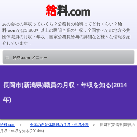
あの会社の年収っていくら？公務員の給料ってどれくらい？
給
料.com
では3,800社以上の民間企業の年収，全国すべての地方公共
団体職員の月収・年収，国家公務員給与の詳細など様々な情報を紹
介しています．
≡
給料.com メニュー
長岡市(新潟県)職員の月収・年収を知る(2014
年)
給料.com
＞
全国の自治体職員の月収・年収検索
＞
長岡市(新潟県)職員の
月収・年収を知る(2014年)