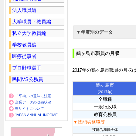
法人職員編
大学職員・教員編
▼年度別のデータ
私立大学教員編
学校教員編
鶴ヶ島市職員の月収
医療従事者
プロ野球選手
2017年の鶴ヶ島市職員の月収
民間VS公務員
鶴ヶ島市
(2017年)
「平均」の意味に注意
全職種
企業データの収録状況
一般行政職
当サイトについて
教育公務員
JAPAN ANNUAL INCOME
▼技能労務職等
技能労務職全体