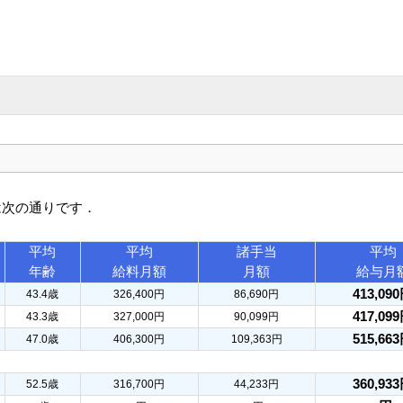
は次の通りです．
平均
平均
諸手当
平均
年齢
給料月額
月額
給与月
413,09
43.4歳
326,400円
86,690円
417,09
43.3歳
327,000円
90,099円
515,66
47.0歳
406,300円
109,363円
360,93
52.5歳
316,700円
44,233円