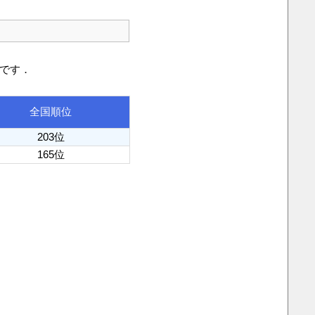
りです．
全国順位
203位
165位