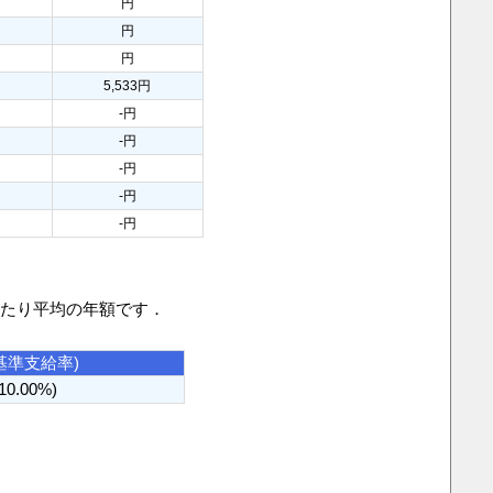
円
円
円
5,533円
-円
-円
-円
-円
-円
当たり平均の年額です．
基準支給率)
(10.00%)