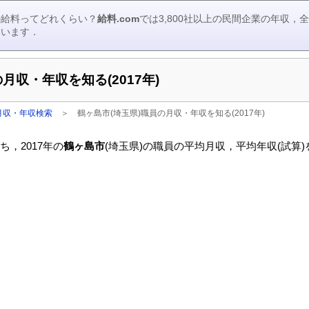
の給料ってどれくらい？
給料.com
では3,800社以上の民間企業の年収
ています．
月収・年収を知る(2017年)
月収・年収検索
＞
鶴ヶ島市(埼玉県)職員の月収・年収を知る(2017年)
，2017年の
鶴ヶ島市
(埼玉県)の職員の平均月収，平均年収(試算