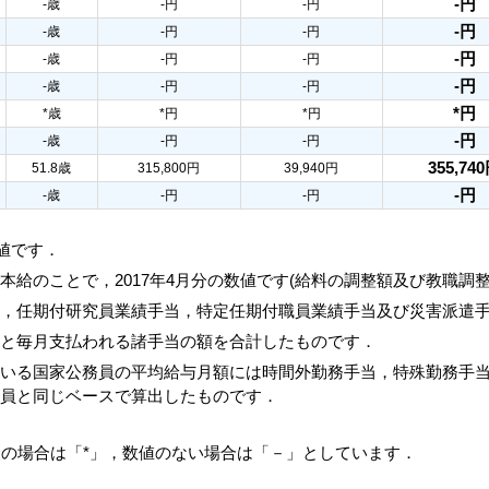
-円
-歳
-円
-円
-円
-歳
-円
-円
-円
-歳
-円
-円
-円
-歳
-円
-円
*円
*歳
*円
*円
-円
-歳
-円
-円
355,74
51.8歳
315,800円
39,940円
-円
-歳
-円
-円
数値です．
本給のことで，2017年4月分の数値です(給料の調整額及び教職調
当，任期付研究員業績手当，特定任期付職員業績手当及び災害派遣
額と毎月支払われる諸手当の額を合計したものです．
ている国家公務員の平均給与月額には時間外勤務手当，特殊勤務手
務員と同じベースで算出したものです．
人の場合は「*」，数値のない場合は「－」としています．