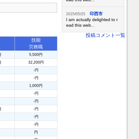
印西市
2025/05/25
I am actually delighted to r
ead this web...
投稿コメント一覧
技能
員
労務職
円
5,500円
円
32,200円
-円
-円
円
1,000円
-円
-円
円
-円
-円
-円
円