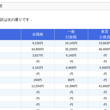
訳
内訳は次の通りです．
一般
教育
全職種
行政職
公務
9,230円
10,145円
15,663
34,800円
35,200円
46,400
3,827円
4,145円
-円
-円
-円
-円
4,162円
4,469円
5,500
-円
-円
-円
269円
80円
-円
12,554円
14,396円
41,800
-円
-円
-円
-円
-円
-円
-円
-円
-円