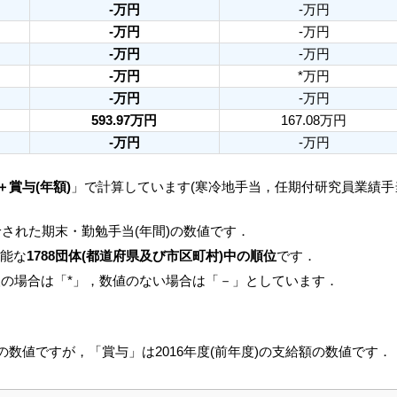
-万円
-万円
-万円
-万円
-万円
-万円
-万円
*万円
-万円
-万円
593.97万円
167.08万円
-万円
-万円
＋賞与(年額)
」で計算しています(寒冷地手当，任期付研究員業績
された期末・勤勉手当(年間)の数値です．
可能な
1788団体(都道府県及び市区町村)中の順位
です．
人の場合は「*」，数値のない場合は「－」としています．
月の数値ですが，「賞与」は2016年度(前年度)の支給額の数値です．