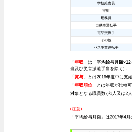
学校給食員
守衛
用務員
自動車運転手
電話交換手
その他
バス事業運転手
「
年収
」は「
平均給与月額×12
当及び災害派遣手当を除く)．
「
賞与
」とは
2016年度中
に支給
「
年収順位
」とは年収が比較
対象となる職員数が1人又は2
(注意)
「平均給与月額」は2017年4