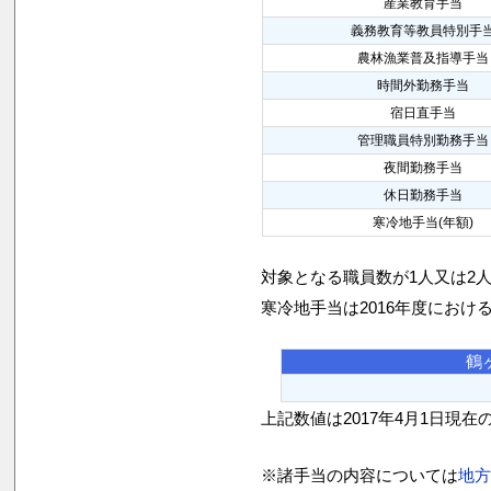
産業教育手当
義務教育等教員特別手
農林漁業普及指導手当
時間外勤務手当
宿日直手当
管理職員特別勤務手当
夜間勤務手当
休日勤務手当
寒冷地手当(年額)
対象となる職員数が1人又は2
寒冷地手当は2016年度におけ
鶴
上記数値は2017年4月1日現在
※諸手当の内容については
地