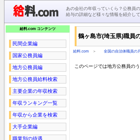
あの会社の年収っていくら？公務員
給与の詳細など様々な情報を紹介し
給料.com コンテンツ
鶴ヶ島市(埼玉県)職員の
民間企業編
給料.com
＞
全国の自治体職員の
国家公務員編
このページでは地方公務員のうち
地方公務員編
地方公務員給料検索
主要企業の年収検索
年収ランキング一覧
年収から企業を検索
大手企業編
職業別の待遇