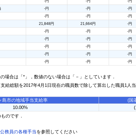
-円
-円
-円
当
-円
-円
-円
-円
-円
-円
21,848円
21,664円
-円
-円
-円
-円
-円
-円
-円
-円
-円
-円
-円
-円
-円
-円
-円
-円
人の場合は「*」，数値のない場合は「－」としています．
る支給総額を2017年4月1日現在の職員数で除して算出した職員1人
ヶ島市の地域手当支給率
(国
10.00%
のものです．
方公務員の各種手当
を参照してください