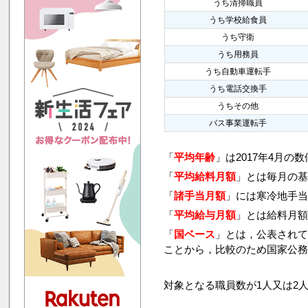
うち清掃職員
うち学校給食員
うち守衛
うち用務員
うち自動車運転手
うち電話交換手
うちその他
バス事業運転手
「
平均年齢
」は2017年4月の
「
平均給料月額
」とは毎月の基
「
諸手当月額
」には寒冷地手
「
平均給与月額
」とは給料月
「
国ベース
」とは，公表され
ことから，比較のため国家公
対象となる職員数が1人又は2