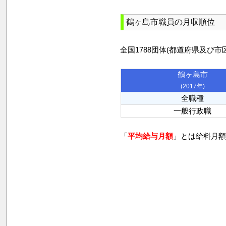
鶴ヶ島市職員の月収順位
全国1788団体(都道府県及
鶴ヶ島市
(2017年)
全職種
一般行政職
「
平均給与月額
」とは給料月