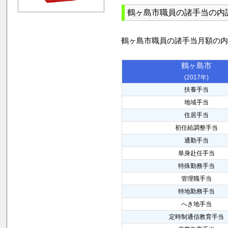
鶴ヶ島市職員の諸手当の内
鶴ヶ島市職員の諸手当月額の
鶴ヶ島市
(2017年)
扶養手当
地域手当
住居手当
初任給調整手当
通勤手当
単身赴任手当
特殊勤務手当
管理職手当
特地勤務手当
へき地手当
定時制通信教育手当