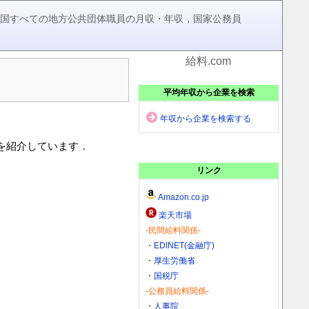
，全国すべての地方公共団体職員の月収・年収，国家公務員
給料.com
平均年収から企業を検索
年収から企業を検索する
)を紹介しています．
リンク
Amazon.co.jp
楽天市場
-民間給料関係-
・
EDINET(金融庁)
・
厚生労働省
・
国税庁
-公務員給料関係-
・
人事院