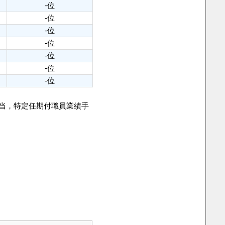
-位
-位
-位
-位
-位
-位
-位
手当，特定任期付職員業績手