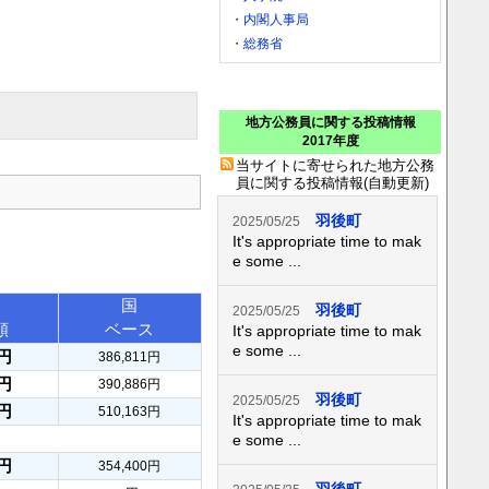
・
内閣人事局
・
総務省
地方公務員に関する投稿情報
2017年度
当サイトに寄せられた地方公務
員に関する投稿情報(自動更新)
羽後町
2025/05/25
It's appropriate time to mak
e some ...
国
羽後町
2025/05/25
額
ベース
It's appropriate time to mak
e some ...
0円
386,811円
9円
390,886円
羽後町
2025/05/25
3円
510,163円
It's appropriate time to mak
e some ...
3円
354,400円