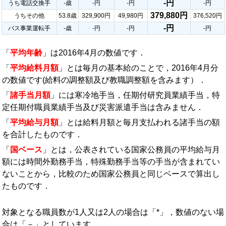
-円
うち電話交換手
-歳
-円
-円
-円
379,880円
うちその他
53.8歳
329,900円
49,980円
376,520円
-円
バス事業運転手
-歳
-円
-円
-円
「
平均年齢
」は2016年4月の数値です．
「
平均給料月額
」とは毎月の基本給のことで，2016年4月分
の数値です(給料の調整額及び教職調整額を含みます）．
「
諸手当月額
」には寒冷地手当，任期付研究員業績手当，特
定任期付職員業績手当及び災害派遣手当は含みません．
「
平均給与月額
」とは給料月額と毎月支払われる諸手当の額
を合計したものです．
「
国ベース
」とは，公表されている国家公務員の平均給与月
額には時間外勤務手当，特殊勤務手当等の手当が含まれてい
ないことから，比較のため国家公務員と同じベースで算出し
たものです．
対象となる職員数が1人又は2人の場合は「*」，数値のない場
合は「－」としています．