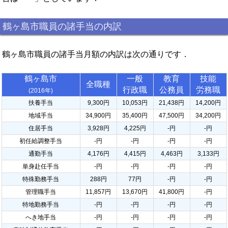
鶴ヶ島市職員の諸手当の内訳
鶴ヶ島市職員の諸手当月額の内訳は次の通りです．
鶴ヶ島市
一般
教育
技能
全職種
行政職
公務員
労務職
(2016年)
扶養手当
9,300円
10,053円
21,438円
14,200円
地域手当
34,900円
35,400円
47,500円
34,200円
住居手当
3,928円
4,225円
-円
-円
初任給調整手当
-円
-円
-円
-円
通勤手当
4,176円
4,415円
4,463円
3,133円
単身赴任手当
-円
-円
-円
-円
特殊勤務手当
288円
77円
-円
-円
管理職手当
11,857円
13,670円
41,800円
-円
特地勤務手当
-円
-円
-円
-円
へき地手当
-円
-円
-円
-円