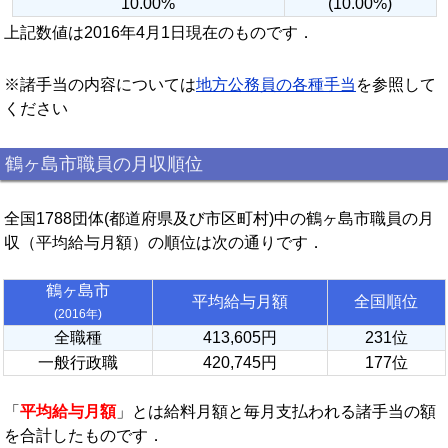
10.00%
(10.00%)
上記数値は2016年4月1日現在のものです．
※諸手当の内容については
地方公務員の各種手当
を参照して
ください
鶴ヶ島市職員の月収順位
全国1788団体(都道府県及び市区町村)中の鶴ヶ島市職員の月
収（平均給与月額）の順位は次の通りです．
鶴ヶ島市
平均給与月額
全国順位
(2016年)
全職種
413,605円
231位
一般行政職
420,745円
177位
「
平均給与月額
」とは給料月額と毎月支払われる諸手当の額
を合計したものです．