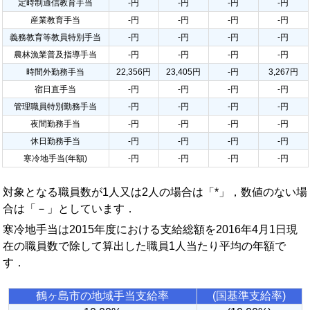
定時制通信教育手当
-円
-円
-円
-円
産業教育手当
-円
-円
-円
-円
義務教育等教員特別手当
-円
-円
-円
-円
農林漁業普及指導手当
-円
-円
-円
-円
時間外勤務手当
22,356円
23,405円
-円
3,267円
宿日直手当
-円
-円
-円
-円
管理職員特別勤務手当
-円
-円
-円
-円
夜間勤務手当
-円
-円
-円
-円
休日勤務手当
-円
-円
-円
-円
寒冷地手当(年額)
-円
-円
-円
-円
対象となる職員数が1人又は2人の場合は「*」，数値のない場
合は「－」としています．
寒冷地手当は2015年度における支給総額を2016年4月1日現
在の職員数で除して算出した職員1人当たり平均の年額で
す．
鶴ヶ島市の地域手当支給率
(国基準支給率)