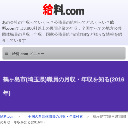
あの会社の年収っていくら？公務員の給料ってどれくらい？
給
料.com
では3,800社以上の民間企業の年収，全国すべての地方公共
団体職員の月収・年収，国家公務員給与の詳細など様々な情報を紹
介しています．
≡
給料.com メニュー
鶴ヶ島市(埼玉県)職員の月収・年収を知る(2016
年)
給料.com
＞
全国の自治体職員の月収・年収検索
＞
鶴ヶ島市(埼玉県)職員
の月収・年収を知る(2016年)