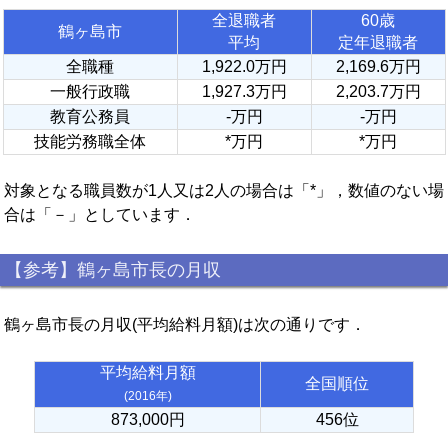
全退職者
60歳
鶴ヶ島市
平均
定年退職者
全職種
1,922.0万円
2,169.6万円
一般行政職
1,927.3万円
2,203.7万円
教育公務員
-万円
-万円
技能労務職全体
*万円
*万円
対象となる職員数が1人又は2人の場合は「*」，数値のない場
合は「－」としています．
【参考】鶴ヶ島市長の月収
鶴ヶ島市長の月収(平均給料月額)は次の通りです．
平均給料月額
全国順位
(2016年)
873,000円
456位