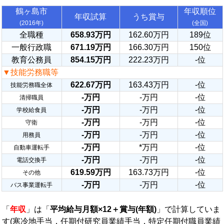
鶴ヶ島市
年収順位
年収試算
うち賞与
(2016年)
(全国)
全職種
658.93万円
162.60万円
189位
一般行政職
671.19万円
166.30万円
150位
教育公務員
854.15万円
222.23万円
-位
▼技能労務職等
622.67万円
163.43万円
-位
技能労務職全体
-万円
-万円
-位
清掃職員
-万円
-万円
-位
学校給食員
-万円
-万円
-位
守衛
-万円
-万円
-位
用務員
-万円
*万円
-位
自動車運転手
-万円
-万円
-位
電話交換手
619.59万円
163.73万円
-位
その他
-万円
-万円
-位
バス事業運転手
「
年収
」は「
平均給与月額×12＋賞与(年額)
」で計算していま
す(寒冷地手当，任期付研究員業績手当，特定任期付職員業績