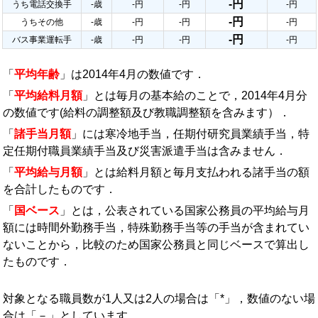
-円
うち電話交換手
-歳
-円
-円
-円
-円
うちその他
-歳
-円
-円
-円
-円
バス事業運転手
-歳
-円
-円
-円
「
平均年齢
」は2014年4月の数値です．
「
平均給料月額
」とは毎月の基本給のことで，2014年4月分
の数値です(給料の調整額及び教職調整額を含みます）．
「
諸手当月額
」には寒冷地手当，任期付研究員業績手当，特
定任期付職員業績手当及び災害派遣手当は含みません．
「
平均給与月額
」とは給料月額と毎月支払われる諸手当の額
を合計したものです．
「
国ベース
」とは，公表されている国家公務員の平均給与月
額には時間外勤務手当，特殊勤務手当等の手当が含まれてい
ないことから，比較のため国家公務員と同じベースで算出し
たものです．
対象となる職員数が1人又は2人の場合は「*」，数値のない場
合は「－」としています．