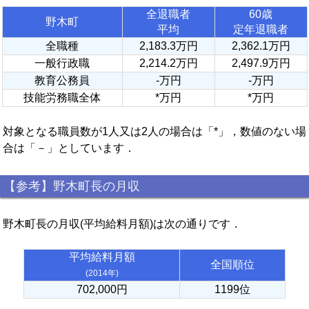
全退職者
60歳
野木町
平均
定年退職者
全職種
2,183.3万円
2,362.1万円
一般行政職
2,214.2万円
2,497.9万円
教育公務員
-万円
-万円
技能労務職全体
*万円
*万円
対象となる職員数が1人又は2人の場合は「*」，数値のない場
合は「－」としています．
【参考】野木町長の月収
野木町長の月収(平均給料月額)は次の通りです．
平均給料月額
全国順位
(2014年)
702,000円
1199位