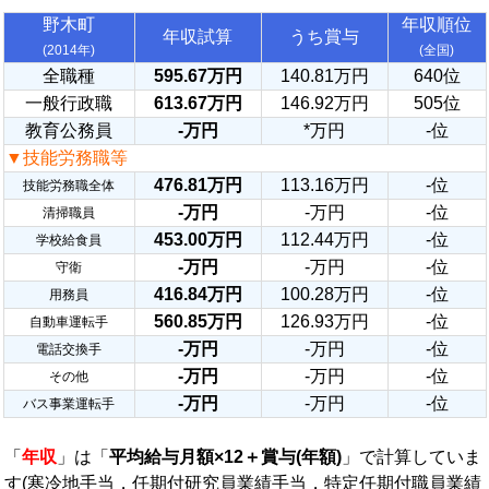
野木町
年収順位
年収試算
うち賞与
(2014年)
(全国)
全職種
595.67万円
140.81万円
640位
一般行政職
613.67万円
146.92万円
505位
教育公務員
-万円
*万円
-位
▼技能労務職等
476.81万円
113.16万円
-位
技能労務職全体
-万円
-万円
-位
清掃職員
453.00万円
112.44万円
-位
学校給食員
-万円
-万円
-位
守衛
416.84万円
100.28万円
-位
用務員
560.85万円
126.93万円
-位
自動車運転手
-万円
-万円
-位
電話交換手
-万円
-万円
-位
その他
-万円
-万円
-位
バス事業運転手
「
年収
」は「
平均給与月額×12＋賞与(年額)
」で計算していま
す(寒冷地手当，任期付研究員業績手当，特定任期付職員業績