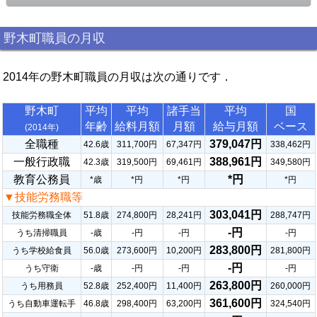
野木町職員の月収
2014年の野木町職員の月収は次の通りです．
野木町
平均
平均
諸手当
平均
国
年齢
給料月額
月額
給与月額
ベース
(2014年)
全職種
379,047円
42.6歳
311,700円
67,347円
338,462円
一般行政職
388,961円
42.3歳
319,500円
69,461円
349,580円
教育公務員
*円
*歳
*円
*円
*円
▼技能労務職等
303,041円
技能労務職全体
51.8歳
274,800円
28,241円
288,747円
-円
うち清掃職員
-歳
-円
-円
-円
283,800円
うち学校給食員
56.0歳
273,600円
10,200円
281,800円
-円
うち守衛
-歳
-円
-円
-円
263,800円
うち用務員
52.8歳
252,400円
11,400円
260,000円
361,600円
うち自動車運転手
46.8歳
298,400円
63,200円
324,540円