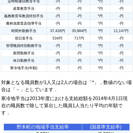
定時制通信教育手当
-円
-円
*円
-円
産業教育手当
-円
-円
*円
-円
義務教育等教員特別手当
-円
-円
*円
-円
農林漁業普及指導手当
-円
-円
*円
-円
時間外勤務手当
37,426円
35,984円
*円
11,147円
宿日直手当
534円
717円
*円
-円
管理職員特別勤務手当
-円
-円
*円
-円
夜間勤務手当
-円
-円
*円
-円
休日勤務手当
-円
-円
*円
-円
寒冷地手当(年額)
-円
-円
*円
-円
対象となる職員数が1人又は2人の場合は「*」，数値のない場
合は「－」としています．
寒冷地手当は2013年度における支給総額を2014年4月1日現
在の職員数で除して算出した職員1人当たり平均の年額で
す．
野木町の地域手当支給率
(国基準支給率)