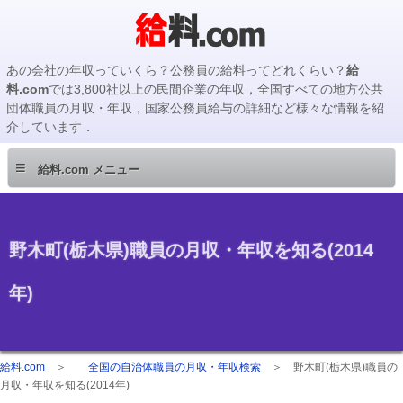
あの会社の年収っていくら？公務員の給料ってどれくらい？
給
料.com
では3,800社以上の民間企業の年収，全国すべての地方公共
団体職員の月収・年収，国家公務員給与の詳細など様々な情報を紹
介しています．
≡
給料.com メニュー
野木町(栃木県)職員の月収・年収を知る(2014
年)
給料.com
＞
全国の自治体職員の月収・年収検索
＞
野木町(栃木県)職員の
月収・年収を知る(2014年)