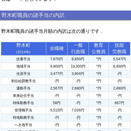
野木町職員の諸手当の内訳
野木町職員の諸手当月額の内訳は次の通りです．
野木町
一般
教育
技能
全職種
行政職
公務員
労務職
(2014年)
扶養手当
7,870円
8,850円
*円
5,547円
地域手当
9,900円
10,300円
*円
8,400円
住居手当
3,477円
3,904円
*円
-円
初任給調整手当
-円
-円
*円
-円
通勤手当
2,567円
2,680円
*円
2,480円
単身赴任手当
-円
-円
*円
-円
特殊勤務手当
58円
-円
*円
667円
管理職手当
5,515円
7,026円
*円
-円
特地勤務手当
-円
-円
*円
-円
へき地手当
-円
-円
*円
-円