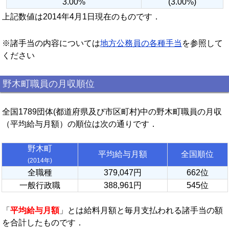
3.00%
(3.00%)
上記数値は2014年4月1日現在のものです．
※諸手当の内容については
地方公務員の各種手当
を参照して
ください
野木町職員の月収順位
全国1789団体(都道府県及び市区町村)中の野木町職員の月収
（平均給与月額）の順位は次の通りです．
野木町
平均給与月額
全国順位
(2014年)
全職種
379,047円
662位
一般行政職
388,961円
545位
「
平均給与月額
」とは給料月額と毎月支払われる諸手当の額
を合計したものです．