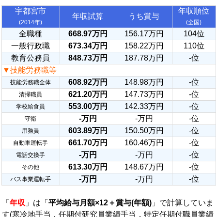
宇都宮市
年収順位
年収試算
うち賞与
(2014年)
(全国)
全職種
668.97万円
156.17万円
104位
一般行政職
673.34万円
158.22万円
110位
教育公務員
848.73万円
187.78万円
-位
▼技能労務職等
608.92万円
148.98万円
-位
技能労務職全体
621.20万円
147.73万円
-位
清掃職員
553.00万円
142.33万円
-位
学校給食員
-万円
-万円
-位
守衛
603.89万円
150.50万円
-位
用務員
661.70万円
160.46万円
-位
自動車運転手
-万円
-万円
-位
電話交換手
613.30万円
148.67万円
-位
その他
-万円
-万円
-位
バス事業運転手
「
年収
」は「
平均給与月額×12＋賞与(年額)
」で計算していま
す(寒冷地手当，任期付研究員業績手当，特定任期付職員業績