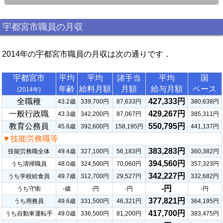
宇都宮市職員の月収
2014年の宇都宮市職員の月収は次の通りです．
宇都宮市
平均
平均
諸手当
平均
国
年齢
給料月額
月額
給与月額
ベース
(2014年)
全職種
427,333円
43.2歳
339,700円
87,633円
380,638円
一般行政職
429,267円
43.3歳
342,200円
87,067円
385,311円
教育公務員
550,795円
45.6歳
392,600円
158,195円
441,137円
▼技能労務職等
383,283円
技能労務職全体
49.4歳
327,100円
56,183円
360,382円
394,560円
うち清掃職員
48.0歳
324,500円
70,060円
357,323円
342,227円
うち学校給食員
49.7歳
312,700円
29,527円
332,682円
-円
うち守衛
-歳
-円
-円
-円
377,821円
うち用務員
49.6歳
331,500円
46,321円
364,195円
417,700円
うち自動車運転手
49.0歳
336,500円
81,200円
383,475円