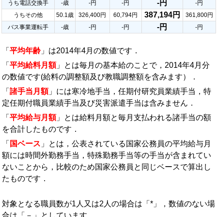
-円
うち電話交換手
-歳
-円
-円
-円
387,194円
うちその他
50.1歳
326,400円
60,794円
361,800円
-円
バス事業運転手
-歳
-円
-円
-円
「
平均年齢
」は2014年4月の数値です．
「
平均給料月額
」とは毎月の基本給のことで，2014年4月分
の数値です(給料の調整額及び教職調整額を含みます）．
「
諸手当月額
」には寒冷地手当，任期付研究員業績手当，特
定任期付職員業績手当及び災害派遣手当は含みません．
「
平均給与月額
」とは給料月額と毎月支払われる諸手当の額
を合計したものです．
「
国ベース
」とは，公表されている国家公務員の平均給与月
額には時間外勤務手当，特殊勤務手当等の手当が含まれてい
ないことから，比較のため国家公務員と同じベースで算出し
たものです．
対象となる職員数が1人又は2人の場合は「*」，数値のない場
合は「－」としています．