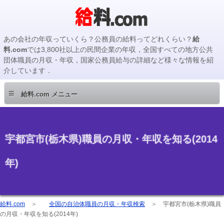
あの会社の年収っていくら？公務員の給料ってどれくらい？
給
料.com
では3,800社以上の民間企業の年収，全国すべての地方公共
団体職員の月収・年収，国家公務員給与の詳細など様々な情報を紹
介しています．
≡
給料.com メニュー
宇都宮市(栃木県)職員の月収・年収を知る(2014
年)
給料.com
＞
全国の自治体職員の月収・年収検索
＞
宇都宮市(栃木県)職員
の月収・年収を知る(2014年)