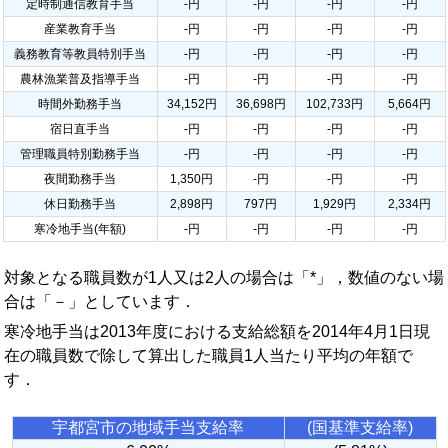
定時制通信教育手当
-円
-円
-円
-円
産業教育手当
-円
-円
-円
-円
義務教育等教員特別手当
-円
-円
-円
-円
農林漁業普及指導手当
-円
-円
-円
-円
時間外勤務手当
34,152円
36,698円
102,733円
5,664円
宿日直手当
-円
-円
-円
-円
管理職員特別勤務手当
-円
-円
-円
-円
夜間勤務手当
1,350円
-円
-円
-円
休日勤務手当
2,898円
797円
1,929円
2,334円
寒冷地手当(年額)
-円
-円
-円
-円
対象となる職員数が1人又は2人の場合は「*」，数値のない場
合は「－」としています．
寒冷地手当は2013年度における支給総額を2014年4月1日現
在の職員数で除して算出した職員1人当たり平均の年額で
す．
宇都宮市の地域手当支給率
(国基準支給率)