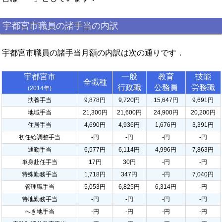
宇都宮市職員の諸手当の内訳
宇都宮市職員の諸手当月額の内訳は次の通りです．
宇都宮市
一般
教育
技能
全職種
行政職
公務員
労務職
(2014年)
扶養手当
9,878円
9,720円
15,647円
9,691円
地域手当
21,300円
21,600円
24,900円
20,200円
住居手当
4,690円
4,936円
1,676円
3,391円
初任給調整手当
-円
-円
-円
-円
通勤手当
6,577円
6,114円
4,996円
7,863円
単身赴任手当
17円
30円
-円
-円
特殊勤務手当
1,718円
347円
-円
7,040円
管理職手当
5,053円
6,825円
6,314円
-円
特地勤務手当
-円
-円
-円
-円
へき地手当
-円
-円
-円
-円