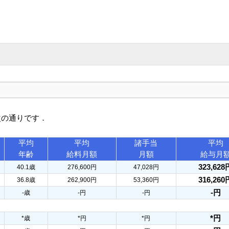
次の通りです．
平均
平均
諸手当
平均
年齢
給料月額
月額
給与月
323,628
40.1歳
276,600円
47,028円
316,260
36.8歳
262,900円
53,360円
-円
-歳
-円
-円
*円
*歳
*円
*円