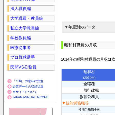
法人職員編
大学職員・教員編
▼年度別のデータ
私立大学教員編
学校教員編
昭和村職員の月収
医療従事者
プロ野球選手
2014年の昭和村職員の月収は
民間VS公務員
昭和村
(2014年)
「平均」の意味に注意
全職種
企業データの収録状況
一般行政職
当サイトについて
教育公務員
JAPAN ANNUAL INCOME
▼技能労務職等
技能労務職全体