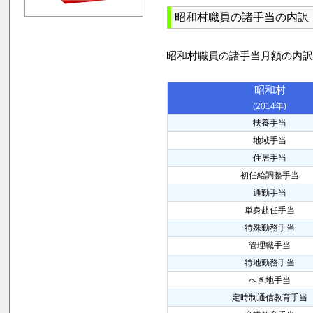
昭和村職員の諸手当の内訳
昭和村職員の諸手当月額の内
昭和村
(2014年)
扶養手当
地域手当
住居手当
初任給調整手当
通勤手当
単身赴任手当
特殊勤務手当
管理職手当
特地勤務手当
へき地手当
定時制通信教育手当