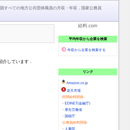
，全国すべての地方公共団体職員の月収・年収，国家公務員
給料.com
平均年収から企業を検索
年収から企業を検索する
を紹介しています．
リンク
Amazon.co.jp
楽天市場
-民間給料関係-
・
EDINET(金融庁)
・
厚生労働省
・
国税庁
-公務員給料関係-
・
人事院