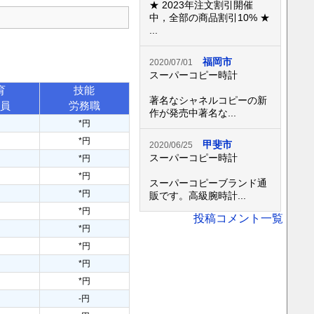
★ 2023年注文割引開催
中，全部の商品割引10% ★
...
福岡市
2020/07/01
スーパーコピー時計
育
技能
著名なシャネルコピーの新
務員
労務職
作が発売中著名な...
円
*円
円
*円
甲斐市
2020/06/25
スーパーコピー時計
円
*円
円
*円
スーパーコピーブランド通
円
*円
販です。高級腕時計...
円
*円
投稿コメント一覧
円
*円
円
*円
円
*円
円
*円
円
-円