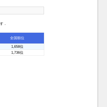
です．
全国順位
1,658位
1,736位