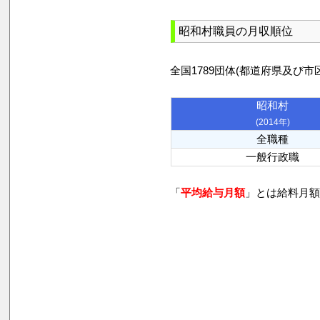
昭和村職員の月収順位
全国1789団体(都道府県及
昭和村
(2014年)
全職種
一般行政職
「
平均給与月額
」とは給料月