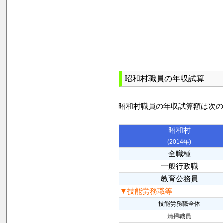
昭和村職員の年収試算
昭和村職員の年収試算額は次
昭和村
(2014年)
全職種
一般行政職
教育公務員
▼技能労務職等
技能労務職全体
清掃職員