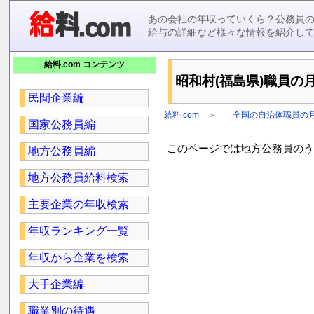
あの会社の年収っていくら？公務員
給与の詳細など様々な情報を紹介し
給料.com コンテンツ
昭和村(福島県)職員の月
民間企業編
給料.com
＞
全国の自治体職員の
国家公務員編
このページでは地方公務員のうち
地方公務員編
地方公務員給料検索
主要企業の年収検索
年収ランキング一覧
年収から企業を検索
大手企業編
職業別の待遇