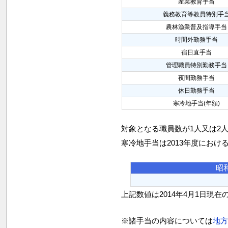
産業教育手当
義務教育等教員特別手
農林漁業普及指導手当
時間外勤務手当
宿日直手当
管理職員特別勤務手当
夜間勤務手当
休日勤務手当
寒冷地手当(年額)
対象となる職員数が1人又は2
寒冷地手当は2013年度におけ
昭
上記数値は2014年4月1日現在
※諸手当の内容については
地