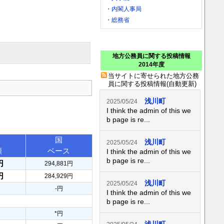
・
内閣人事局
・
総務省
地方公務員に関する投稿情報
2014年度
当サイトに寄せられた地方公務
員に関する投稿情報(自動更新)
浅川町
2025/05/24
I think the admin of this we
b page is re...
国
浅川町
2025/05/24
額
ベース
I think the admin of this we
b page is re...
円
294,881円
円
284,929円
浅川町
2025/05/24
-円
I think the admin of this we
b page is re...
*円