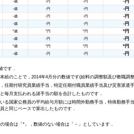
-円
-歳
-円
-円
-円
-歳
-円
-円
-円
-歳
-円
-円
-円
-歳
-円
-円
*円
*歳
*円
*円
-円
-歳
-円
-円
*円
*歳
*円
*円
-円
-歳
-円
-円
数値です．
本給のことで，2014年4月分の数値です(給料の調整額及び教職調
当，任期付研究員業績手当，特定任期付職員業績手当及び災害派遣
額と毎月支払われる諸手当の額を合計したものです．
ている国家公務員の平均給与月額には時間外勤務手当，特殊勤務手
務員と同じベースで算出したものです．
人の場合は「*」，数値のない場合は「－」としています．