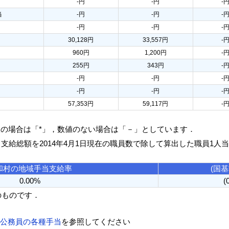
-円
-円
-
当
-円
-円
-
-円
-円
-
30,128円
33,557円
-
960円
1,200円
-
255円
343円
-
-円
-円
-
-円
-円
-
57,353円
59,117円
-
人の場合は「*」，数値のない場合は「－」としています．
る支給総額を2014年4月1日現在の職員数で除して算出した職員1人
和村の地域手当支給率
(国
0.00%
(
のものです．
方公務員の各種手当
を参照してください