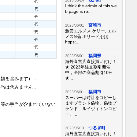
浅川町
2025/05/24
-円
I think the admin of this we
-円
b page is re...
-円
-円
宮崎市
2023/06/01
激安エルメス ケリー, エル
*円
メスN品 ボリード}}}}}}
-円
https:...
*円
-円
福岡県
2023/06/01
海外直営店直接買い付け！
★ 2023年注文割引開催
中，全部の商品割引10%
★...
整額を含みます）．
手当は含みません．
福岡市
2023/06/01
スーパーは時計をコピーし
ますブランド偽物、偽物ブ
当等の手当が含まれていない
ランド、ルイヴィトンコピ
ー、 ...
つるぎ町
2023/05/13
海外直営店直接買い付け！