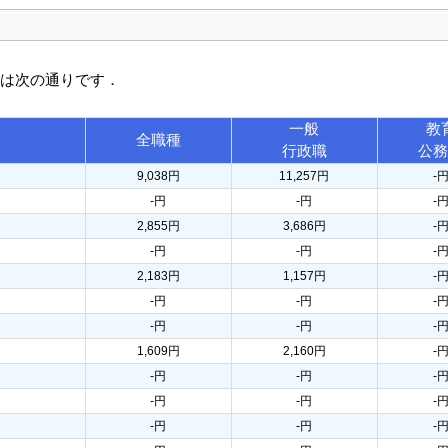
訳は次の通りです．
一般
教
全職種
行政職
公
9,038円
11,257円
-
-円
-円
-
2,855円
3,686円
-
-円
-円
-
2,183円
1,157円
-
-円
-円
-
-円
-円
-
1,609円
2,160円
-
-円
-円
-
-円
-円
-
-円
-円
-