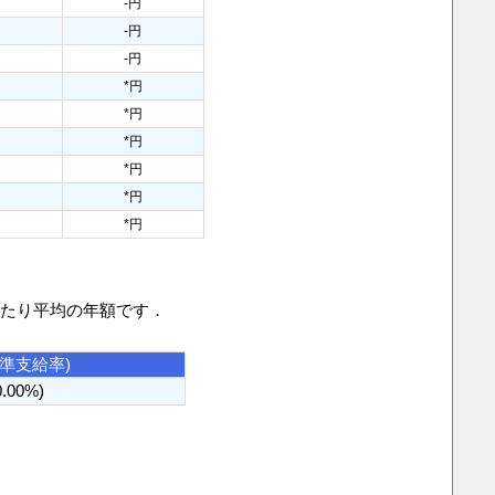
円
-円
円
-円
円
-円
円
*円
円
*円
円
*円
円
*円
円
*円
円
*円
当たり平均の年額です．
基準支給率)
0.00%)