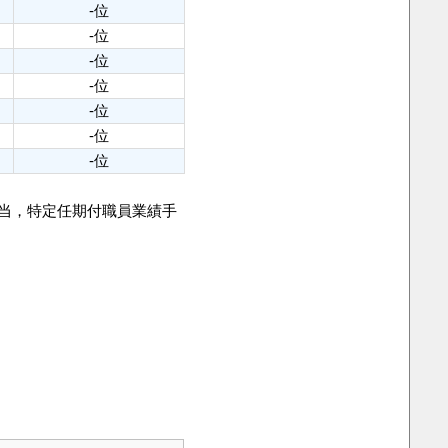
-位
-位
-位
-位
-位
-位
-位
手当，特定任期付職員業績手