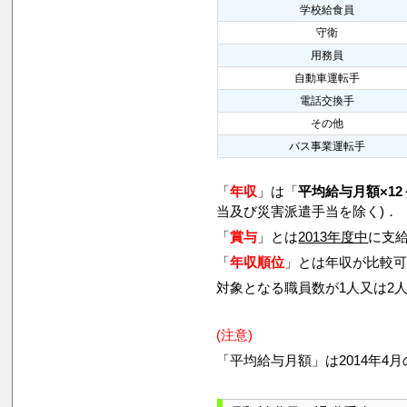
学校給食員
守衛
用務員
自動車運転手
電話交換手
その他
バス事業運転手
「
年収
」は「
平均給与月額×12
当及び災害派遣手当を除く)．
「
賞与
」とは
2013年度中
に支給
「
年収順位
」とは年収が比較
対象となる職員数が1人又は2
(注意)
「平均給与月額」は2014年4