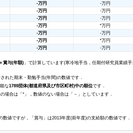
-万円
-万円
-万円
-万円
-万円
-万円
-万円
*万円
-万円
-万円
-万円
*万円
-万円
-万円
＋賞与(年額)
」で計算しています(寒冷地手当，任期付研究員業績
された期末・勤勉手当(年間)の数値です．
可能な
1789団体(都道府県及び市区町村)中の順位
です．
人の場合は「*」，数値のない場合は「－」としています．
月の数値ですが，「賞与」は2013年度(前年度)の支給額の数値です．