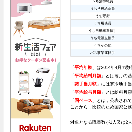
うち清掃職員
うち学校給食員
うち守衛
うち用務員
うち自動車運転手
うち電話交換手
うちその他
バス事業運転手
「
平均年齢
」は2014年4月の
「
平均給料月額
」とは毎月の基
「
諸手当月額
」には寒冷地手
「
平均給与月額
」とは給料月
「
国ベース
」とは，公表され
ことから，比較のため国家公
対象となる職員数が1人又は2