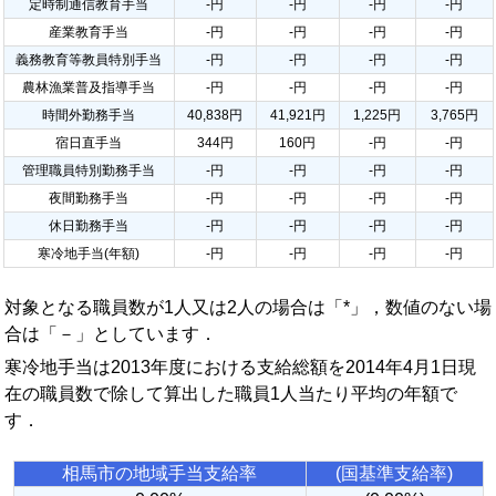
定時制通信教育手当
-円
-円
-円
-円
産業教育手当
-円
-円
-円
-円
義務教育等教員特別手当
-円
-円
-円
-円
農林漁業普及指導手当
-円
-円
-円
-円
時間外勤務手当
40,838円
41,921円
1,225円
3,765円
宿日直手当
344円
160円
-円
-円
管理職員特別勤務手当
-円
-円
-円
-円
夜間勤務手当
-円
-円
-円
-円
休日勤務手当
-円
-円
-円
-円
寒冷地手当(年額)
-円
-円
-円
-円
対象となる職員数が1人又は2人の場合は「*」，数値のない場
合は「－」としています．
寒冷地手当は2013年度における支給総額を2014年4月1日現
在の職員数で除して算出した職員1人当たり平均の年額で
す．
相馬市の地域手当支給率
(国基準支給率)