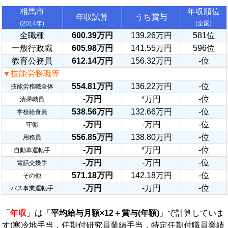
相馬市
年収順位
年収試算
うち賞与
(2014年)
(全国)
全職種
600.39万円
139.26万円
581位
一般行政職
605.98万円
141.55万円
596位
教育公務員
612.14万円
156.32万円
-位
▼技能労務職等
554.81万円
136.22万円
-位
技能労務職全体
-万円
*万円
-位
清掃職員
538.56万円
132.66万円
-位
学校給食員
-万円
-万円
-位
守衛
556.85万円
138.80万円
-位
用務員
-万円
*万円
-位
自動車運転手
-万円
-万円
-位
電話交換手
571.18万円
142.18万円
-位
その他
-万円
-万円
-位
バス事業運転手
「
年収
」は「
平均給与月額×12＋賞与(年額)
」で計算していま
す(寒冷地手当，任期付研究員業績手当，特定任期付職員業績