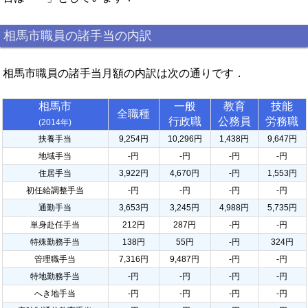
相馬市職員の諸手当の内訳
相馬市職員の諸手当月額の内訳は次の通りです．
相馬市
一般
教育
技能
全職種
行政職
公務員
労務職
(2014年)
扶養手当
9,254円
10,296円
1,438円
9,647円
地域手当
-円
-円
-円
-円
住居手当
3,922円
4,670円
-円
1,553円
初任給調整手当
-円
-円
-円
-円
通勤手当
3,653円
3,245円
4,988円
5,735円
単身赴任手当
212円
287円
-円
-円
特殊勤務手当
138円
55円
-円
324円
管理職手当
7,316円
9,487円
-円
-円
特地勤務手当
-円
-円
-円
-円
へき地手当
-円
-円
-円
-円