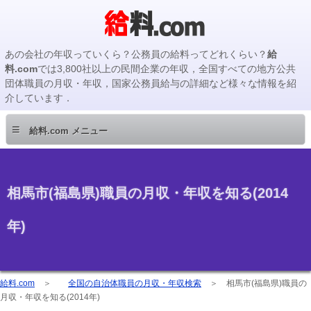
あの会社の年収っていくら？公務員の給料ってどれくらい？
給
料.com
では3,800社以上の民間企業の年収，全国すべての地方公共
団体職員の月収・年収，国家公務員給与の詳細など様々な情報を紹
介しています．
≡
給料.com メニュー
相馬市(福島県)職員の月収・年収を知る(2014
年)
給料.com
＞
全国の自治体職員の月収・年収検索
＞
相馬市(福島県)職員の
月収・年収を知る(2014年)