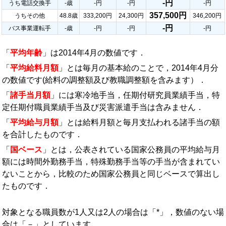
-円
うち電話交換手
-歳
-円
-円
-円
357,500円
うちその他
48.8歳
333,200円
24,300円
346,200円
-円
バス事業運転手
-歳
-円
-円
-円
「
平均年齢
」は2014年4月の数値です．
「
平均給料月額
」とは毎月の基本給のことで，2014年4月分
の数値です(給料の調整額及び教職調整額を含みます）．
「
諸手当月額
」には寒冷地手当，任期付研究員業績手当，特
定任期付職員業績手当及び災害派遣手当は含みません．
「
平均給与月額
」とは給料月額と毎月支払われる諸手当の額
を合計したものです．
「
国ベース
」とは，公表されている国家公務員の平均給与月
額には時間外勤務手当，特殊勤務手当等の手当が含まれてい
ないことから，比較のため国家公務員と同じベースで算出し
たものです．
対象となる職員数が1人又は2人の場合は「*」，数値のない場
合は「－」としています．