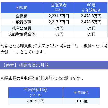
全退職者
60歳
相馬市
平均
定年退職者
全職種
2,231.5万円
2,478.8万円
一般行政職
2,217.5万円
2,478.5万円
教育公務員
-万円
-万円
技能労務職全体
-万円
-万円
対象となる職員数が1人又は2人の場合は「*」，数値のない場
合は「－」としています．
【参考】相馬市長の月収
相馬市長の月収(平均給料月額)は次の通りです．
平均給料月額
全国順位
(2014年)
738,700円
1016位