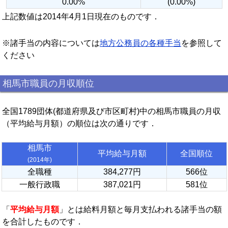
0.00%
(0.00%)
上記数値は2014年4月1日現在のものです．
※諸手当の内容については
地方公務員の各種手当
を参照して
ください
相馬市職員の月収順位
全国1789団体(都道府県及び市区町村)中の相馬市職員の月収
（平均給与月額）の順位は次の通りです．
相馬市
平均給与月額
全国順位
(2014年)
全職種
384,277円
566位
一般行政職
387,021円
581位
「
平均給与月額
」とは給料月額と毎月支払われる諸手当の額
を合計したものです．