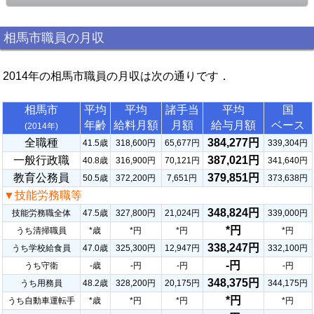
相馬市職員の月収
2014年の相馬市職員の月収は次の通りです．
相馬市
平均
平均
諸手当
平均
国
年齢
給料月額
月額
給与月額
ベース
(2014年)
全職種
384,277円
41.5歳
318,600円
65,677円
339,304円
一般行政職
387,021円
40.8歳
316,900円
70,121円
341,640円
教育公務員
379,851円
50.5歳
372,200円
7,651円
373,638円
▼技能労務職等
348,824円
技能労務職全体
47.5歳
327,800円
21,024円
339,000円
*円
うち清掃職員
*歳
*円
*円
*円
338,247円
うち学校給食員
47.0歳
325,300円
12,947円
332,100円
-円
うち守衛
-歳
-円
-円
-円
348,375円
うち用務員
48.2歳
328,200円
20,175円
344,175円
*円
うち自動車運転手
*歳
*円
*円
*円