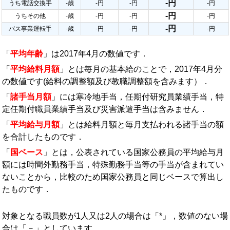
-円
うち電話交換手
-歳
-円
-円
-円
-円
うちその他
-歳
-円
-円
-円
-円
バス事業運転手
-歳
-円
-円
-円
「
平均年齢
」は2017年4月の数値です．
「
平均給料月額
」とは毎月の基本給のことで，2017年4月分
の数値です(給料の調整額及び教職調整額を含みます）．
「
諸手当月額
」には寒冷地手当，任期付研究員業績手当，特
定任期付職員業績手当及び災害派遣手当は含みません．
「
平均給与月額
」とは給料月額と毎月支払われる諸手当の額
を合計したものです．
「
国ベース
」とは，公表されている国家公務員の平均給与月
額には時間外勤務手当，特殊勤務手当等の手当が含まれてい
ないことから，比較のため国家公務員と同じベースで算出し
たものです．
対象となる職員数が1人又は2人の場合は「*」，数値のない場
合は「－」としています．