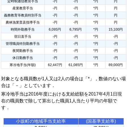
定時制通信教育手当
-円
-円
*円
円
産業教育手当
-円
-円
*円
円
義務教育等教員特別手当
-円
-円
*円
円
農林漁業普及指導手当
-円
-円
*円
円
時間外勤務手当
6,095円
6,795円
*円
15,100円
宿日直手当
-円
-円
*円
-円
管理職員特別勤務手当
-円
-円
*円
-円
夜間勤務手当
-円
-円
*円
-円
休日勤務手当
-円
-円
*円
-円
寒冷地手当(年額)
62,447円
61,085円
*円
89,000円
対象となる職員数が1人又は2人の場合は「*」，数値のない場
合は「－」としています．
寒冷地手当は2016年度における支給総額を2017年4月1日現
在の職員数で除して算出した職員1人当たり平均の年額で
す．
小坂町の地域手当支給率
(国基準支給率)