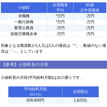
全退職者
60歳
小坂町
平均
定年退職者
全職種
*万円
-万円
一般行政職
*万円
-万円
教育公務員
-万円
-万円
技能労務職全体
-万円
-万円
対象となる職員数が1人又は2人の場合は「*」，数値のない場
合は「－」としています．
【参考】小坂町長の月収
小坂町長の月収(平均給料月額)は次の通りです．
平均給料月額
全国順位
(2017年)
628,000円
1,622位