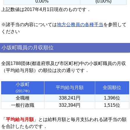
0.00%
(0.00%)
上記数値は2017年4月1日現在のものです．
※諸手当の内容については
地方公務員の各種手当
を参照して
ください
小坂町職員の月収順位
全国1788団体(都道府県及び市区町村)中の小坂町職員の月収
（平均給与月額）の順位は次の通りです．
小坂町
平均給与月額
全国順位
(2017年)
全職種
338,241円
1,396位
一般行政職
332,394円
1,515位
「
平均給与月額
」とは給料月額と毎月支払われる諸手当の額
を合計したものです．