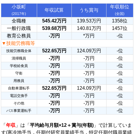
小坂町
年収順位
年収試算
うち賞与
(2017年)
(全国)
全職種
545.42万円
139.53万円
1358位
一般行政職
539.68万円
140.81万円
1457位
教育公務員
-万円
*万円
-位
▼技能労務職等
522.65万円
124.09万円
-位
技能労務職全体
-万円
-万円
-位
清掃職員
-万円
-万円
-位
学校給食員
-万円
-万円
-位
守衛
-万円
-万円
-位
用務員
522.65万円
124.09万円
-位
自動車運転手
-万円
-万円
-位
電話交換手
-万円
-万円
-位
その他
-万円
-万円
-位
バス事業運転手
「
年収
」は「
平均給与月額×12＋賞与(年額)
」で計算していま
す(寒冷地手当，任期付研究員業績手当，特定任期付職員業績