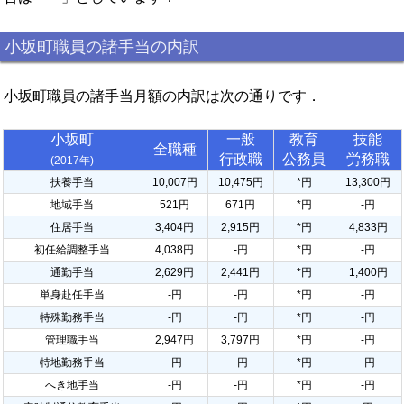
小坂町職員の諸手当の内訳
小坂町職員の諸手当月額の内訳は次の通りです．
小坂町
一般
教育
技能
全職種
行政職
公務員
労務職
(2017年)
扶養手当
10,007円
10,475円
*円
13,300円
地域手当
521円
671円
*円
-円
住居手当
3,404円
2,915円
*円
4,833円
初任給調整手当
4,038円
-円
*円
-円
通勤手当
2,629円
2,441円
*円
1,400円
単身赴任手当
-円
-円
*円
-円
特殊勤務手当
-円
-円
*円
-円
管理職手当
2,947円
3,797円
*円
-円
特地勤務手当
-円
-円
*円
-円
へき地手当
-円
-円
*円
-円