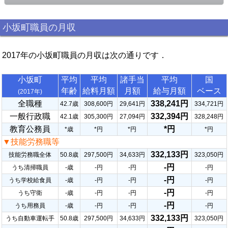
小坂町職員の月収
2017年の小坂町職員の月収は次の通りです．
小坂町
平均
平均
諸手当
平均
国
年齢
給料月額
月額
給与月額
ベース
(2017年)
全職種
338,241円
42.7歳
308,600円
29,641円
334,721円
一般行政職
332,394円
42.1歳
305,300円
27,094円
328,248円
教育公務員
*円
*歳
*円
*円
*円
▼技能労務職等
332,133円
技能労務職全体
50.8歳
297,500円
34,633円
323,050円
-円
うち清掃職員
-歳
-円
-円
-円
-円
うち学校給食員
-歳
-円
-円
-円
-円
うち守衛
-歳
-円
-円
-円
-円
うち用務員
-歳
-円
-円
-円
332,133円
うち自動車運転手
50.8歳
297,500円
34,633円
323,050円