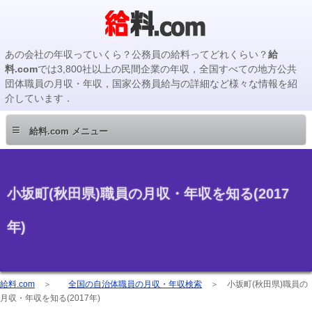
あの会社の年収っていくら？公務員の給料ってどれくらい？
給
料.com
では3,800社以上の民間企業の年収，全国すべての地方公共
団体職員の月収・年収，国家公務員給与の詳細など様々な情報を紹
介しています．
≡
給料.com メニュー
小坂町(秋田県)職員の月収・年収を知る(2017
年)
給料.com
＞
全国の自治体職員の月収・年収検索
＞
小坂町(秋田県)職員の
月収・年収を知る(2017年)