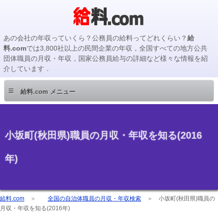
あの会社の年収っていくら？公務員の給料ってどれくらい？
給
料.com
では3,800社以上の民間企業の年収，全国すべての地方公共
団体職員の月収・年収，国家公務員給与の詳細など様々な情報を紹
介しています．
≡
給料.com メニュー
小坂町(秋田県)職員の月収・年収を知る(2016
年)
給料.com
＞
全国の自治体職員の月収・年収検索
＞
小坂町(秋田県)職員の
月収・年収を知る(2016年)