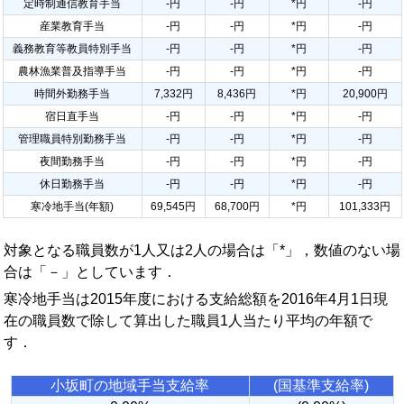
定時制通信教育手当
-円
-円
*円
-円
産業教育手当
-円
-円
*円
-円
義務教育等教員特別手当
-円
-円
*円
-円
農林漁業普及指導手当
-円
-円
*円
-円
時間外勤務手当
7,332円
8,436円
*円
20,900円
宿日直手当
-円
-円
*円
-円
管理職員特別勤務手当
-円
-円
*円
-円
夜間勤務手当
-円
-円
*円
-円
休日勤務手当
-円
-円
*円
-円
寒冷地手当(年額)
69,545円
68,700円
*円
101,333円
対象となる職員数が1人又は2人の場合は「*」，数値のない場
合は「－」としています．
寒冷地手当は2015年度における支給総額を2016年4月1日現
在の職員数で除して算出した職員1人当たり平均の年額で
す．
小坂町の地域手当支給率
(国基準支給率)