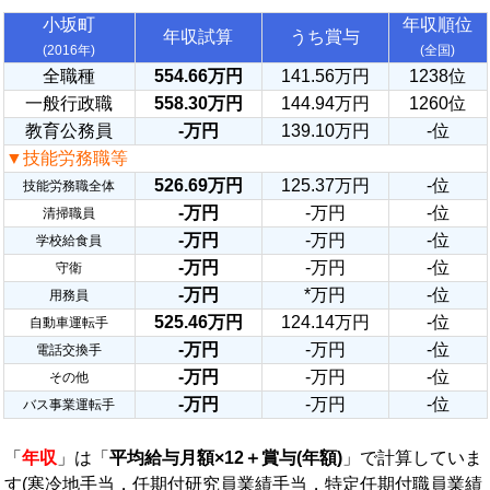
小坂町
年収順位
年収試算
うち賞与
(2016年)
(全国)
全職種
554.66万円
141.56万円
1238位
一般行政職
558.30万円
144.94万円
1260位
教育公務員
-万円
139.10万円
-位
▼技能労務職等
526.69万円
125.37万円
-位
技能労務職全体
-万円
-万円
-位
清掃職員
-万円
-万円
-位
学校給食員
-万円
-万円
-位
守衛
-万円
*万円
-位
用務員
525.46万円
124.14万円
-位
自動車運転手
-万円
-万円
-位
電話交換手
-万円
-万円
-位
その他
-万円
-万円
-位
バス事業運転手
「
年収
」は「
平均給与月額×12＋賞与(年額)
」で計算していま
す(寒冷地手当，任期付研究員業績手当，特定任期付職員業績