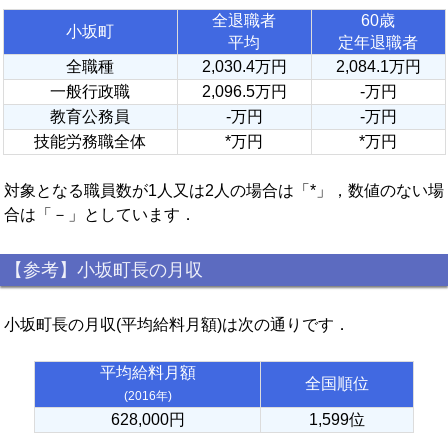
全退職者
60歳
小坂町
平均
定年退職者
全職種
2,030.4万円
2,084.1万円
一般行政職
2,096.5万円
-万円
教育公務員
-万円
-万円
技能労務職全体
*万円
*万円
対象となる職員数が1人又は2人の場合は「*」，数値のない場
合は「－」としています．
【参考】小坂町長の月収
小坂町長の月収(平均給料月額)は次の通りです．
平均給料月額
全国順位
(2016年)
628,000円
1,599位