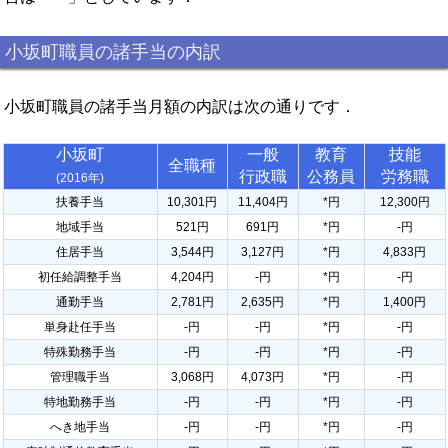
小坂町職員の諸手当の内訳
小坂町職員の諸手当月額の内訳は次の通りです．
小坂町
一般
教育
技能
全職種
行政職
公務員
労務職
(2016年)
扶養手当
10,301円
11,404円
*円
12,300円
地域手当
521円
691円
*円
-円
住居手当
3,544円
3,127円
*円
4,833円
初任給調整手当
4,204円
-円
*円
-円
通勤手当
2,781円
2,635円
*円
1,400円
単身赴任手当
-円
-円
*円
-円
特殊勤務手当
-円
-円
*円
-円
管理職手当
3,068円
4,073円
*円
-円
特地勤務手当
-円
-円
*円
-円
へき地手当
-円
-円
*円
-円