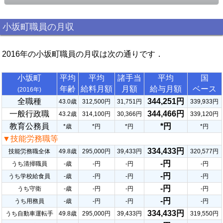
小坂町職員の月収
2016年の小坂町職員の月収は次の通りです．
小坂町
平均
平均
諸手当
平均
国
年齢
給料月額
月額
給与月額
ベース
(2016年)
全職種
344,251円
43.0歳
312,500円
31,751円
339,933円
一般行政職
344,466円
43.2歳
314,100円
30,366円
339,120円
教育公務員
*円
*歳
*円
*円
*円
▼技能労務職等
334,433円
技能労務職全体
49.8歳
295,000円
39,433円
320,577円
-円
うち清掃職員
-歳
-円
-円
-円
-円
うち学校給食員
-歳
-円
-円
-円
-円
うち守衛
-歳
-円
-円
-円
-円
うち用務員
-歳
-円
-円
-円
334,433円
うち自動車運転手
49.8歳
295,000円
39,433円
319,550円