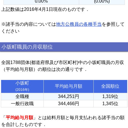
0.00%
(0.00%)
上記数値は2016年4月1日現在のものです．
※諸手当の内容については
地方公務員の各種手当
を参照して
ください
小坂町職員の月収順位
全国1788団体(都道府県及び市区町村)中の小坂町職員の月収
（平均給与月額）の順位は次の通りです．
小坂町
平均給与月額
全国順位
(2016年)
全職種
344,251円
1,319位
一般行政職
344,466円
1,345位
「
平均給与月額
」とは給料月額と毎月支払われる諸手当の額
を合計したものです．