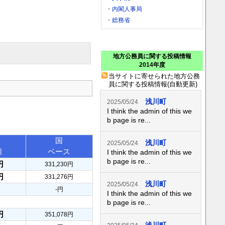
・
内閣人事局
・
総務省
地方公務員に関する投稿情報
2014年度
当サイトに寄せられた地方公務
員に関する投稿情報(自動更新)
浅川町
2025/05/24
I think the admin of this we
b page is re...
国
浅川町
2025/05/24
額
ベース
I think the admin of this we
b page is re...
円
331,230円
円
331,276円
浅川町
2025/05/24
-円
I think the admin of this we
b page is re...
円
351,078円