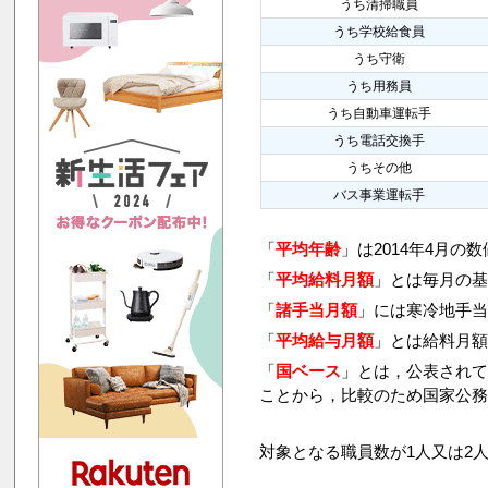
うち清掃職員
うち学校給食員
うち守衛
うち用務員
うち自動車運転手
うち電話交換手
うちその他
バス事業運転手
「
平均年齢
」は2014年4月の
「
平均給料月額
」とは毎月の基
「
諸手当月額
」には寒冷地手
「
平均給与月額
」とは給料月
「
国ベース
」とは，公表され
ことから，比較のため国家公
対象となる職員数が1人又は2