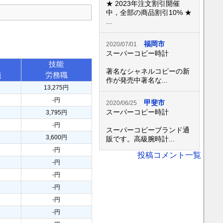
★ 2023年注文割引開催
中，全部の商品割引10% ★
...
福岡市
2020/07/01
スーパーコピー時計
技能
著名なシャネルコピーの新
員
労務職
作が発売中著名な...
13,275円
-円
甲斐市
2020/06/25
スーパーコピー時計
3,795円
-円
スーパーコピーブランド通
3,600円
販です。高級腕時計...
-円
投稿コメント一覧
-円
-円
-円
-円
-円