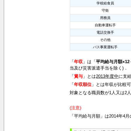
学校給食員
守衛
用務員
自動車運転手
電話交換手
その他
バス事業運転手
「
年収
」は「
平均給与月額×12
当及び災害派遣手当を除く)．
「
賞与
」とは
2013年度中
に支給
「
年収順位
」とは年収が比較
対象となる職員数が1人又は2
(注意)
「平均給与月額」は2014年4