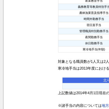
産業教育手当
義務教育等教員特別手
農林漁業普及指導手当
時間外勤務手当
宿日直手当
管理職員特別勤務手当
夜間勤務手当
休日勤務手当
寒冷地手当(年額)
対象となる職員数が1人又は2
寒冷地手当は2013年度におけ
北
上記数値は2014年4月1日現在
※諸手当の内容については
地