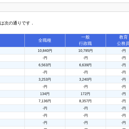
訳は次の通りです．
一般
教育
全職種
行政職
公務
10,840円
10,795円
-円
-円
-円
-円
6,563円
6,639円
-円
-円
-円
-円
3,253円
3,240円
-円
-円
-円
-円
134円
172円
-円
7,136円
8,357円
-円
-円
-円
-円
-円
-円
-円
-円
-円
-円