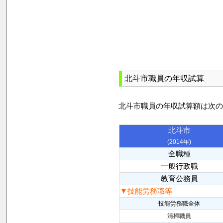
北斗市職員の年収試算
北斗市職員の年収試算額は次
北斗市
(2014年)
全職種
一般行政職
教育公務員
▼技能労務職等
技能労務職全体
清掃職員