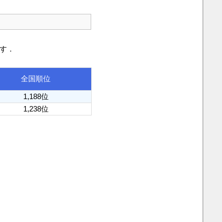
です．
全国順位
1,188位
1,238位