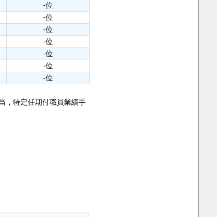
-位
-位
-位
-位
-位
-位
-位
手当，特定任期付職員業績手