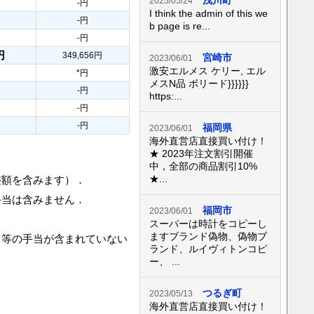
浅川町
2025/05/24
-円
I think the admin of this we
-円
b page is re...
-円
円
349,656円
宮崎市
2023/06/01
激安エルメス ケリー, エル
*円
メスN品 ボリード}}}}}}
-円
https:...
-円
-円
福岡県
2023/06/01
海外直営店直接買い付け！
★ 2023年注文割引開催
中，全部の商品割引10%
★...
整額を含みます）．
手当は含みません．
福岡市
2023/06/01
スーパーは時計をコピーし
ますブランド偽物、偽物ブ
当等の手当が含まれていない
ランド、ルイヴィトンコピ
ー、 ...
つるぎ町
2023/05/13
海外直営店直接買い付け！