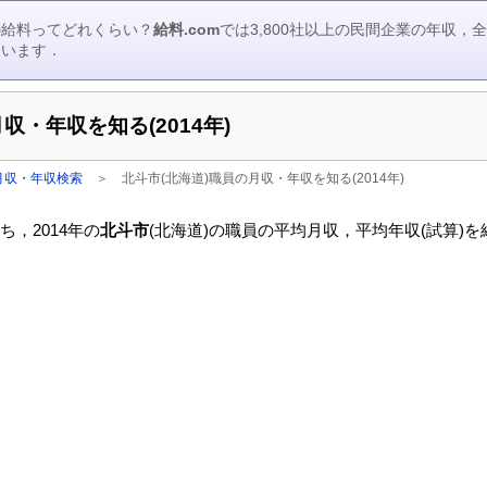
の給料ってどれくらい？
給料.com
では3,800社以上の民間企業の年収
ています．
収・年収を知る(2014年)
月収・年収検索
＞
北斗市(北海道)職員の月収・年収を知る(2014年)
，2014年の
北斗市
(北海道)の職員の平均月収，平均年収(試算)