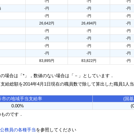
-円
-円
-円
当
-円
-円
-円
-円
-円
-円
26,642円
26,494円
-円
-円
-円
-円
-円
-円
-円
-円
-円
-円
-円
-円
-円
83,895円
83,822円
-円
人の場合は「*」，数値のない場合は「－」としています．
る支給総額を2014年4月1日現在の職員数で除して算出した職員1人
斗市の地域手当支給率
(国
0.00%
(
のものです．
方公務員の各種手当
を参照してください