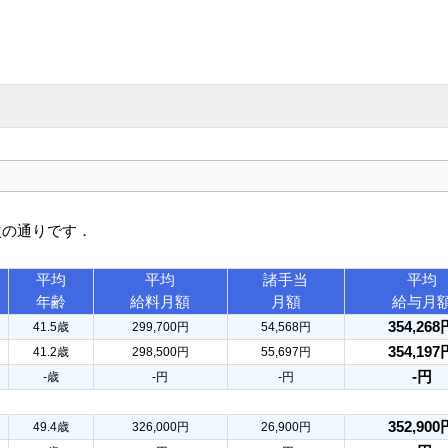
次の通りです．
平均
平均
諸手当
平均
年齢
給料月額
月額
給与月
354,268
41.5歳
299,700円
54,568円
354,197
41.2歳
298,500円
55,697円
-円
-歳
-円
-円
352,900
49.4歳
326,000円
26,900円