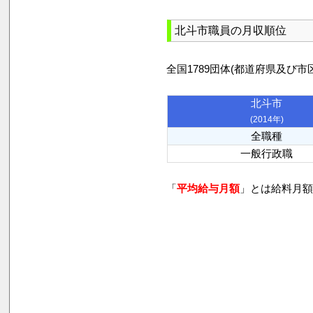
北斗市職員の月収順位
全国1789団体(都道府県及
北斗市
(2014年)
全職種
一般行政職
「
平均給与月額
」とは給料月