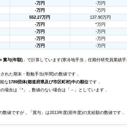
-万円
-万円
-万円
-万円
552.27万円
137.90万円
-万円
*万円
-万円
-万円
-万円
-万円
-万円
-万円
＋賞与(年額)
」で計算しています(寒冷地手当，任期付研究員業績
された期末・勤勉手当(年間)の数値です．
可能な
1789団体(都道府県及び市区町村)中の順位
です．
人の場合は「*」，数値のない場合は「－」としています．
月の数値ですが，「賞与」は2013年度(前年度)の支給額の数値です．