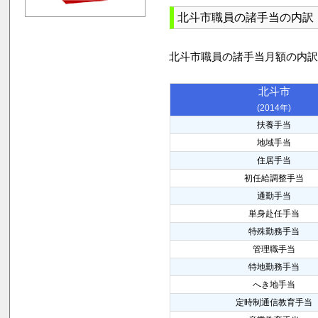
北斗市職員の諸手当の内訳
北斗市職員の諸手当月額の内
北斗市
(2014年)
扶養手当
地域手当
住居手当
初任給調整手当
通勤手当
単身赴任手当
特殊勤務手当
管理職手当
特地勤務手当
へき地手当
定時制通信教育手当