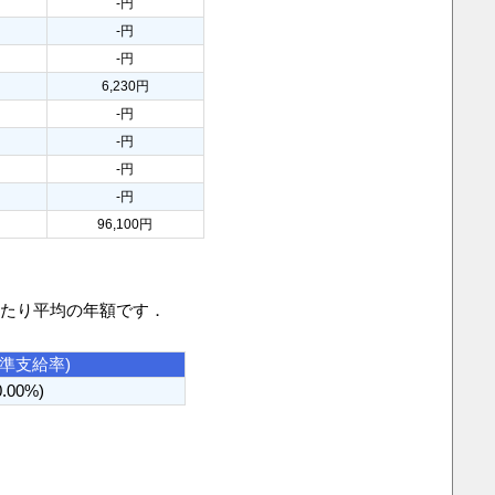
-円
-円
-円
6,230円
-円
-円
-円
-円
96,100円
当たり平均の年額です．
基準支給率)
0.00%)