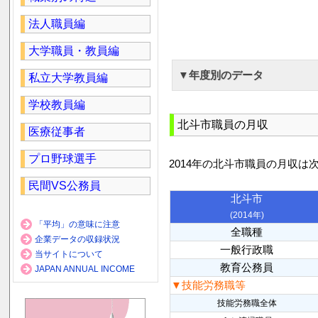
法人職員編
大学職員・教員編
▼年度別のデータ
私立大学教員編
学校教員編
北斗市職員の月収
医療従事者
プロ野球選手
2014年の北斗市職員の月収は
民間VS公務員
北斗市
(2014年)
「平均」の意味に注意
全職種
企業データの収録状況
一般行政職
当サイトについて
教育公務員
JAPAN ANNUAL INCOME
▼技能労務職等
技能労務職全体