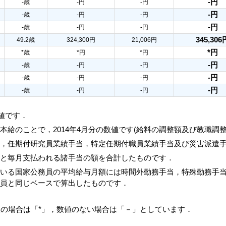
-円
-歳
-円
-円
-円
-歳
-円
-円
-円
-歳
-円
-円
345,306
49.2歳
324,300円
21,006円
*円
*歳
*円
*円
-円
-歳
-円
-円
-円
-歳
-円
-円
-円
-歳
-円
-円
数値です．
本給のことで，2014年4月分の数値です(給料の調整額及び教職調
当，任期付研究員業績手当，特定任期付職員業績手当及び災害派遣
額と毎月支払われる諸手当の額を合計したものです．
ている国家公務員の平均給与月額には時間外勤務手当，特殊勤務手
務員と同じベースで算出したものです．
人の場合は「*」，数値のない場合は「－」としています．