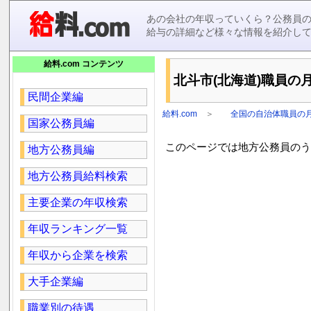
あの会社の年収っていくら？公務員
給与の詳細など様々な情報を紹介し
給料.com コンテンツ
北斗市(北海道)職員の月
民間企業編
給料.com
＞
全国の自治体職員の
国家公務員編
このページでは地方公務員のうち
地方公務員編
地方公務員給料検索
主要企業の年収検索
年収ランキング一覧
年収から企業を検索
大手企業編
職業別の待遇