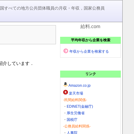
，全国すべての地方公共団体職員の月収・年収，国家公務員
給料.com
平均年収から企業を検索
年収から企業を検索する
を紹介しています．
リンク
Amazon.co.jp
楽天市場
-民間給料関係-
・
EDINET(金融庁)
・
厚生労働省
・
国税庁
-公務員給料関係-
・
人事院