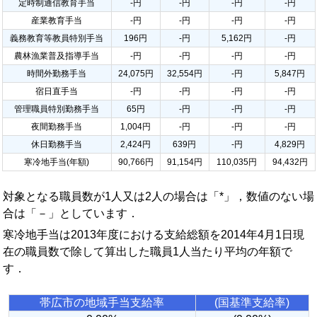
定時制通信教育手当
-円
-円
-円
-円
産業教育手当
-円
-円
-円
-円
義務教育等教員特別手当
196円
-円
5,162円
-円
農林漁業普及指導手当
-円
-円
-円
-円
時間外勤務手当
24,075円
32,554円
-円
5,847円
宿日直手当
-円
-円
-円
-円
管理職員特別勤務手当
65円
-円
-円
-円
夜間勤務手当
1,004円
-円
-円
-円
休日勤務手当
2,424円
639円
-円
4,829円
寒冷地手当(年額)
90,766円
91,154円
110,035円
94,432円
対象となる職員数が1人又は2人の場合は「*」，数値のない場
合は「－」としています．
寒冷地手当は2013年度における支給総額を2014年4月1日現
在の職員数で除して算出した職員1人当たり平均の年額で
す．
帯広市の地域手当支給率
(国基準支給率)