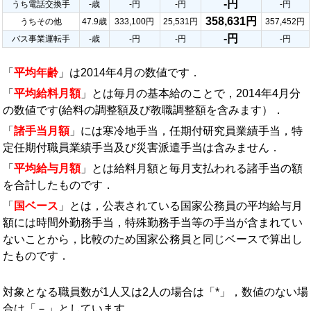
-円
うち電話交換手
-歳
-円
-円
-円
358,631円
うちその他
47.9歳
333,100円
25,531円
357,452円
-円
バス事業運転手
-歳
-円
-円
-円
「
平均年齢
」は2014年4月の数値です．
「
平均給料月額
」とは毎月の基本給のことで，2014年4月分
の数値です(給料の調整額及び教職調整額を含みます）．
「
諸手当月額
」には寒冷地手当，任期付研究員業績手当，特
定任期付職員業績手当及び災害派遣手当は含みません．
「
平均給与月額
」とは給料月額と毎月支払われる諸手当の額
を合計したものです．
「
国ベース
」とは，公表されている国家公務員の平均給与月
額には時間外勤務手当，特殊勤務手当等の手当が含まれてい
ないことから，比較のため国家公務員と同じベースで算出し
たものです．
対象となる職員数が1人又は2人の場合は「*」，数値のない場
合は「－」としています．