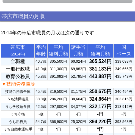
帯広市職員の月収
2014年の帯広市職員の月収は次の通りです．
帯広市
平均
平均
諸手当
平均
国
年齢
給料月額
月額
給与月額
ベース
(2014年)
全職種
365,524円
40.7歳
305,500円
60,024円
339,093円
一般行政職
381,183円
41.0歳
311,300円
69,883円
349,655円
教育公務員
443,887円
45.8歳
391,092円
52,795円
435,743円
▼技能労務職等
350,675円
技能労務職全体
45.4歳
319,500円
31,175円
340,494円
324,864円
うち清掃職員
38.8歳
286,200円
38,664円
303,815円
332,177円
うち学校給食員
42.6歳
297,800円
34,377円
313,912円
-円
うち守衛
-歳
-円
-円
-円
394,220円
うち用務員
54.7歳
368,900円
25,320円
393,568円
*円
うち自動車運転手
*歳
*円
*円
*円