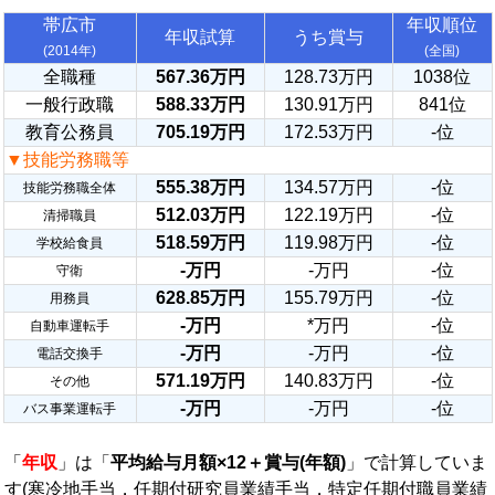
帯広市
年収順位
年収試算
うち賞与
(2014年)
(全国)
全職種
567.36万円
128.73万円
1038位
一般行政職
588.33万円
130.91万円
841位
教育公務員
705.19万円
172.53万円
-位
▼技能労務職等
555.38万円
134.57万円
-位
技能労務職全体
512.03万円
122.19万円
-位
清掃職員
518.59万円
119.98万円
-位
学校給食員
-万円
-万円
-位
守衛
628.85万円
155.79万円
-位
用務員
-万円
*万円
-位
自動車運転手
-万円
-万円
-位
電話交換手
571.19万円
140.83万円
-位
その他
-万円
-万円
-位
バス事業運転手
「
年収
」は「
平均給与月額×12＋賞与(年額)
」で計算していま
す(寒冷地手当，任期付研究員業績手当，特定任期付職員業績