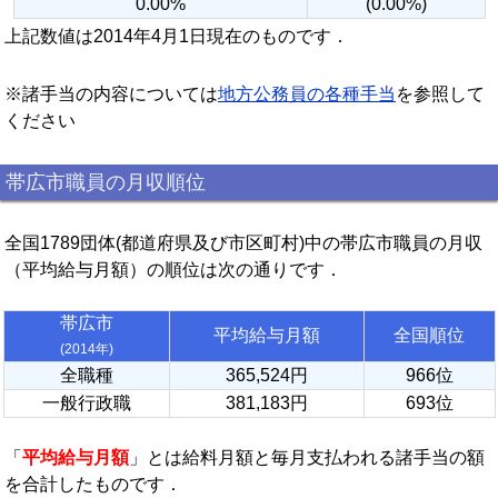
0.00%
(0.00%)
上記数値は2014年4月1日現在のものです．
※諸手当の内容については
地方公務員の各種手当
を参照して
ください
帯広市職員の月収順位
全国1789団体(都道府県及び市区町村)中の帯広市職員の月収
（平均給与月額）の順位は次の通りです．
帯広市
平均給与月額
全国順位
(2014年)
全職種
365,524円
966位
一般行政職
381,183円
693位
「
平均給与月額
」とは給料月額と毎月支払われる諸手当の額
を合計したものです．