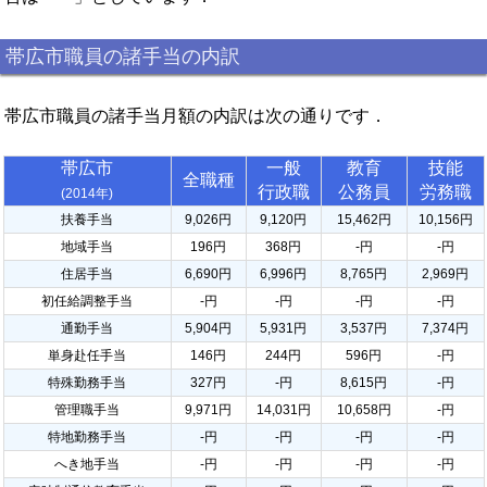
帯広市職員の諸手当の内訳
帯広市職員の諸手当月額の内訳は次の通りです．
帯広市
一般
教育
技能
全職種
行政職
公務員
労務職
(2014年)
扶養手当
9,026円
9,120円
15,462円
10,156円
地域手当
196円
368円
-円
-円
住居手当
6,690円
6,996円
8,765円
2,969円
初任給調整手当
-円
-円
-円
-円
通勤手当
5,904円
5,931円
3,537円
7,374円
単身赴任手当
146円
244円
596円
-円
特殊勤務手当
327円
-円
8,615円
-円
管理職手当
9,971円
14,031円
10,658円
-円
特地勤務手当
-円
-円
-円
-円
へき地手当
-円
-円
-円
-円