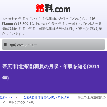
あの会社の年収っていくら？公務員の給料ってどれくらい？
給
料.com
では3,800社以上の民間企業の年収，全国すべての地方公共
団体職員の月収・年収，国家公務員給与の詳細など様々な情報を紹
介しています．
≡
給料.com メニュー
帯広市(北海道)職員の月収・年収を知る(2014
年)
給料.com
＞
全国の自治体職員の月収・年収検索
＞
帯広市(北海道)職員の
月収・年収を知る(2014年)