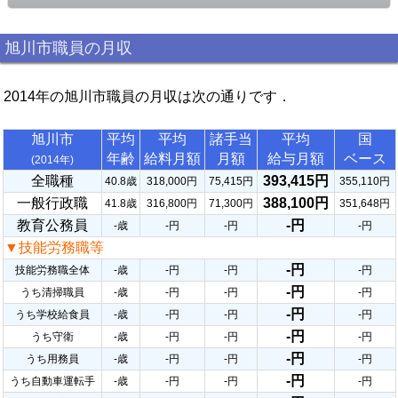
旭川市職員の月収
2014年の旭川市職員の月収は次の通りです．
旭川市
平均
平均
諸手当
平均
国
年齢
給料月額
月額
給与月額
ベース
(2014年)
全職種
393,415円
40.8歳
318,000円
75,415円
355,110円
一般行政職
388,100円
41.8歳
316,800円
71,300円
351,648円
教育公務員
-円
-歳
-円
-円
-円
▼技能労務職等
-円
技能労務職全体
-歳
-円
-円
-円
-円
うち清掃職員
-歳
-円
-円
-円
-円
うち学校給食員
-歳
-円
-円
-円
-円
うち守衛
-歳
-円
-円
-円
-円
うち用務員
-歳
-円
-円
-円
-円
うち自動車運転手
-歳
-円
-円
-円