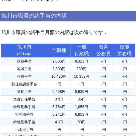
旭川市職員の諸手当の内訳
旭川市職員の諸手当月額の内訳は次の通りです．
旭川市
一般
教育
技能
全職種
行政職
公務員
労務職
(2014年)
扶養手当
9,085円
9,323円
-円
-円
地域手当
2,803円
239円
-円
-円
住居手当
10,420円
10,353円
-円
-円
初任給調整手当
-円
-円
-円
-円
通勤手当
5,458円
5,935円
-円
-円
単身赴任手当
37円
35円
-円
-円
特殊勤務手当
5,764円
1,056円
-円
-円
管理職手当
6,941円
6,858円
-円
-円
特地勤務手当
41円
53円
-円
-円
へき地手当
-円
-円
-円
-円