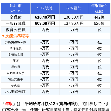
旭川市
年収順位
年収試算
うち賞与
(2014年)
(全国)
全職種
610.48万円
138.38万円
442位
一般行政職
603.68万円
137.96万円
626位
教育公務員
-万円
-万円
-位
▼技能労務職等
-万円
-万円
-位
技能労務職全体
-万円
-万円
-位
清掃職員
-万円
-万円
-位
学校給食員
-万円
-万円
-位
守衛
-万円
-万円
-位
用務員
-万円
-万円
-位
自動車運転手
-万円
-万円
-位
電話交換手
-万円
-万円
-位
その他
-万円
-万円
-位
バス事業運転手
「
年収
」は「
平均給与月額×12＋賞与(年額)
」で計算していま
す(寒冷地手当，任期付研究員業績手当，特定任期付職員業績