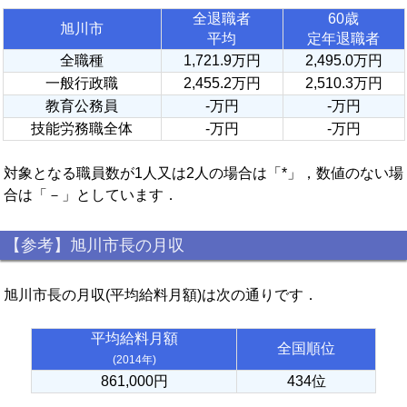
全退職者
60歳
旭川市
平均
定年退職者
全職種
1,721.9万円
2,495.0万円
一般行政職
2,455.2万円
2,510.3万円
教育公務員
-万円
-万円
技能労務職全体
-万円
-万円
対象となる職員数が1人又は2人の場合は「*」，数値のない場
合は「－」としています．
【参考】旭川市長の月収
旭川市長の月収(平均給料月額)は次の通りです．
平均給料月額
全国順位
(2014年)
861,000円
434位