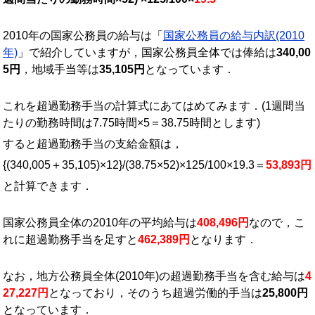
2010年の国家公務員の給与は「
国家公務員の給与内訳(2010
年)
」で紹介していますが，国家公務員全体では俸給は
340,00
5円
，地域手当等は
35,105円
となっています．
これを超過勤務手当の計算式にあてはめてみます．(1週間当
たりの勤務時間は7.75時間×5＝38.75時間とします)
すると超過勤務手当の支給金額は，
{(340,005＋35,105)×12}/(38.75×52)×125/100×19.3＝
53,893円
と計算できます．
国家公務員全体の2010年の平均給与は
408,496円
なので，こ
れに超過勤務手当を足すと
462,389円
となります．
なお，地方公務員全体(2010年)の超過勤務手当を含む給与は
4
27,227円
となっており，そのうち超過労働的手当は
25,800円
となっています．