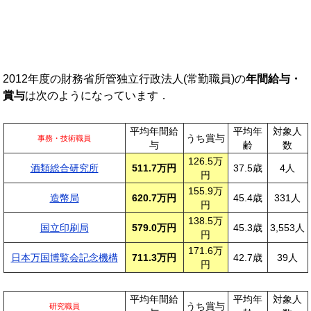
2012年度の財務省所管独立行政法人(常勤職員)の
年間給与・
賞与
は次のようになっています．
平均年間給
平均年
対象人
うち賞与
事務・技術職員
与
齢
数
126.5万
酒類総合研究所
511.7万円
37.5歳
4人
円
155.9万
造幣局
620.7万円
45.4歳
331人
円
138.5万
国立印刷局
579.0万円
45.3歳
3,553人
円
171.6万
日本万国博覧会記念機構
711.3万円
42.7歳
39人
円
平均年間給
平均年
対象人
うち賞与
研究職員