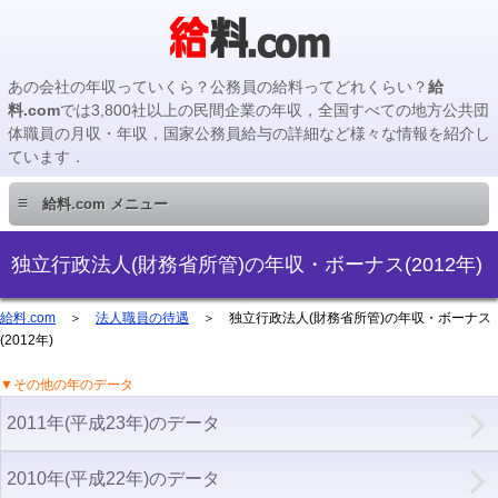
あの会社の年収っていくら？公務員の給料ってどれくらい？
給
料.com
では3,800社以上の民間企業の年収，全国すべての地方公共団
体職員の月収・年収，国家公務員給与の詳細など様々な情報を紹介し
ています．
≡
給料.com メニュー
民間企業編
独立行政法人(財務省所管)の年収・ボーナス(2012年)
国家公務員編
給料.com
＞
法人職員の待遇
＞ 独立行政法人(財務省所管)の年収・ボーナス
(2012年)
地方公務員編
▼その他の年のデータ
2011年(平成23年)のデータ
地方公務員給料検索
2010年(平成22年)のデータ
主要企業の年収検索