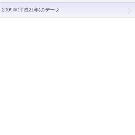
2009年(平成21年)のデータ
年収ランキング一覧
年収から企業を検索
法人職員編
大学職員・教員編
私立大学教員編
医療従事者
プロ野球選手