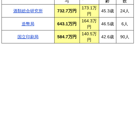
与
齢
数
173.1万
酒類総合研究所
732.7万円
45.3歳
24人
円
164.3万
造幣局
643.1万円
46.5歳
6人
円
140.5万
国立印刷局
584.7万円
42.6歳
90人
円