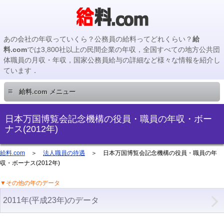
あの会社の年収っていくら？公務員の給料ってどれくらい？
給
料.com
では3,800社以上の民間企業の年収，全国すべての地方公共団
体職員の月収・年収，国家公務員給与の詳細など様々な情報を紹介し
ています．
≡
給料.com メニュー
民間企業編
日本万国博覧会記念機構の役員・職員の年収・ボー
ナス(2012年)
国家公務員編
給料.com
＞
法人職員の待遇
＞ 日本万国博覧会記念機構の役員・職員の年
収・ボーナス(2012年)
地方公務員編
▼その他の年のデータ
地方公務員給料検索
2011年(平成23年)のデータ
主要企業の年収検索