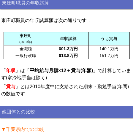
東庄町職員の年収試算
東庄町職員の年収試算額は次の通りです．
東庄町
年収試算
うち賞与
(2010年)
全職種
601.3万円
140.1万円
一般行政職
613.8万円
151.7万円
「
年収
」は「
平均給与月額×12＋賞与(年額)
」で計算していま
す(寒冷地手当は除く)．
「
賞与
」とは2010年度中に支給された期末・勤勉手当(年間)
の数値です．
他団体との比較
▼千葉県内での比較