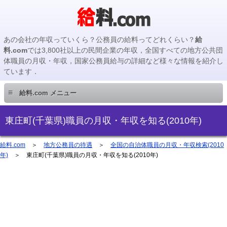
あの会社の年収っていくら？公務員の給料ってどれくらい？
給
料.com
では3,800社以上の民間企業の年収，全国すべての地方公共団
体職員の月収・年収，国家公務員給与の詳細など様々な情報を紹介し
ています．
≡
給料.com メニュー
民間企業編
東庄町(千葉県)職員の月収・年収を知る(2010年)
国家公務員編
給料.com
＞
地方公務員の待遇
＞
全国の自治体職員の月収・年収検索(2010
年)
＞ 東庄町(千葉県)職員の月収・年収を知る(2010年)
地方公務員編
地方公務員給料検索
主要企業の年収検索