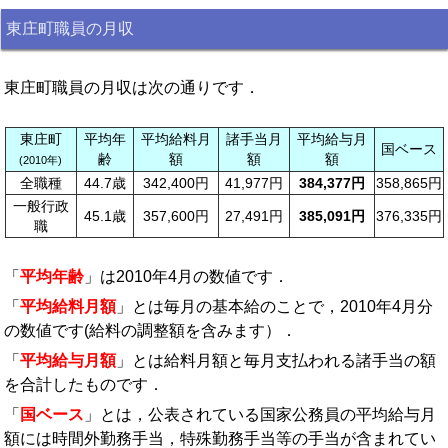
東庄町職員の月収
東庄町職員の月収は次の通りです．
東庄町
平均年
平均給料月
諸手当月
平均給与月
国ベース
齢
額
額
額
(2010年)
全職種
44.7歳
342,400円
41,977円
384,377円
358,865円
一般行政
45.1歳
357,600円
27,491円
385,091円
376,335円
職
「
平均年齢
」は2010年4月の数値です．
「
平均給料月額
」とは毎月の基本給のことで，2010年4月分
の数値です(給料の調整額を含みます）．
「
平均給与月額
」とは給料月額と毎月支払われる諸手当の額
を合計したものです．
「
国ベース
」とは，公表されている国家公務員の平均給与月
額には時間外勤務手当，特殊勤務手当等の手当が含まれてい