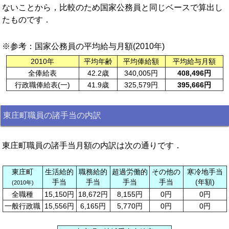
ないことから，比較のため国家公務員と同じベースで算出し
たものです．
※参考：国家公務員の平均給与月額(2010年)
2010年
平均年齢
平均俸給額
平均給与月額
全俸給表
42.2歳
340,005円
408,496円
行政職俸給表(一)
41.9歳
325,579円
395,666円
東庄町職員の諸手当の内訳
東庄町職員の諸手当月額の内訳は次の通りです．
東庄町
生活給的
職務給的
超過労働的
その他の
寒冷地手当
手当
手当
手当
手当
(年額)
(2010年)
全職種
15,150円
18,672円
8,155円
0円
0円
一般行政職
15,556円
6,165円
5,770円
0円
0円