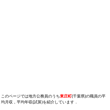
年収ランキング一覧
年収から企業を検索
法人職員編
大学職員・教員編
私立大学教員編
医療従事者
プロ野球選手
このページでは地方公務員のうち
東庄町
(千葉県)の職員の平
均月収，平均年収(試算)を紹介しています．