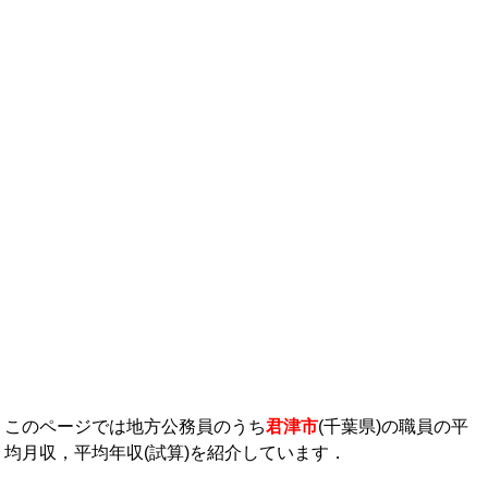
年収ランキング一覧
年収から企業を検索
法人職員編
大学職員・教員編
私立大学教員編
医療従事者
プロ野球選手
このページでは地方公務員のうち
君津市
(千葉県)の職員の平
均月収，平均年収(試算)を紹介しています．