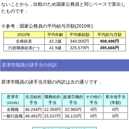
ないことから，比較のため国家公務員と同じベースで算出し
たものです．
※参考：国家公務員の平均給与月額(2010年)
2010年
平均年齢
平均俸給額
平均給与月額
全俸給表
42.2歳
340,005円
408,496円
行政職俸給表(一)
41.9歳
325,579円
395,666円
君津市職員の諸手当の内訳
君津市職員の諸手当月額の内訳は次の通りです．
君津市
生活給的
職務給的
超過労働的
その他の
寒冷地手当
手当
手当
手当
手当
(年額)
(2010年)
全職種
46,244円
12,359円
22,965円
0円
0円
一般行政職
48,481円
15,537円
26,115円
0円
0円