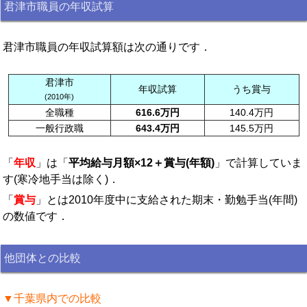
君津市職員の年収試算
君津市職員の年収試算額は次の通りです．
君津市
年収試算
うち賞与
(2010年)
全職種
616.6万円
140.4万円
一般行政職
643.4万円
145.5万円
「
年収
」は「
平均給与月額×12＋賞与(年額)
」で計算していま
す(寒冷地手当は除く)．
「
賞与
」とは2010年度中に支給された期末・勤勉手当(年間)
の数値です．
他団体との比較
▼千葉県内での比較