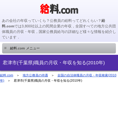
あの会社の年収っていくら？公務員の給料ってどれくらい？
給
料.com
では3,800社以上の民間企業の年収，全国すべての地方公共団
体職員の月収・年収，国家公務員給与の詳細など様々な情報を紹介し
ています．
≡
給料.com メニュー
民間企業編
君津市(千葉県)職員の月収・年収を知る(2010年)
国家公務員編
給料.com
＞
地方公務員の待遇
＞
全国の自治体職員の月収・年収検索(2010
年)
＞ 君津市(千葉県)職員の月収・年収を知る(2010年)
地方公務員編
地方公務員給料検索
主要企業の年収検索