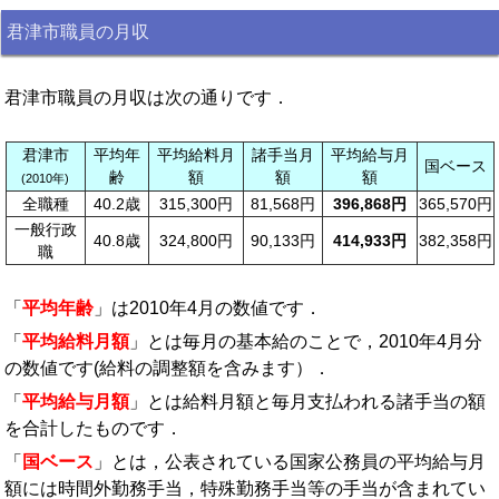
君津市職員の月収
君津市職員の月収は次の通りです．
君津市
平均年
平均給料月
諸手当月
平均給与月
国ベース
齢
額
額
額
(2010年)
全職種
40.2歳
315,300円
81,568円
396,868円
365,570円
一般行政
40.8歳
324,800円
90,133円
414,933円
382,358円
職
「
平均年齢
」は2010年4月の数値です．
「
平均給料月額
」とは毎月の基本給のことで，2010年4月分
の数値です(給料の調整額を含みます）．
「
平均給与月額
」とは給料月額と毎月支払われる諸手当の額
を合計したものです．
「
国ベース
」とは，公表されている国家公務員の平均給与月
額には時間外勤務手当，特殊勤務手当等の手当が含まれてい