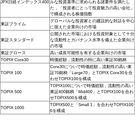
JPX日経インデックス400
ルな投資基準に求められる諸要件を満たし
た，「投資者にとって投資魅力の高い会社」
で構成される株価指数
グローバルな投資家との建設的な対話を中心
東証プライム
に据えた企業向けの市場
公開された市場における投資対象として十分
東証スタンダード
な流動性とガバナンス水準を備えた企業向け
の市場
東証グロース
高い成長可能性を有する企業向けの市場
TOPIX Core30
時価総額，流動性の特に高い東証30銘柄
Core30についで時価総額，流動性の高い東
TOPIX 100
証70銘柄「Large70」とTOPIX Core30を合
わせTOPIX100を構成
TOPIX100についで時価総額，流動性の高い
TOPIX 500
東証400銘柄「Mid400」とTOPIX100を合わ
せTOPIX500を構成
TOPIX500と「Small 1」を合わせTOPIX100
TOPIX 1000
0を構成