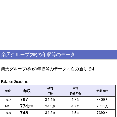
楽天グループ(株)の年収等のデータ
楽天グループ(株)の年収等のデータは次の通りです．
Rakuten Group, Inc.
平均
平均
年収
年度
従業員数
年齢
経験年数
797
34.4
4.7
8409
2022
歳
年
人
万円
774
34.3
4.7
7744
2021
歳
年
人
万円
745
34.2
4.5
7390
2020
歳
年
人
万円