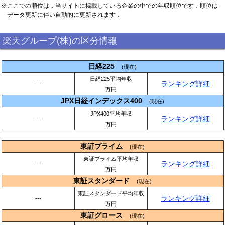
※ここでの順位は，当サイトに掲載している企業の中での年収順位です．順位は
データ更新に伴い自動的に更新されます．
楽天グループ(株)の区分情報
日経225
(現在)
日経225平均年収
ランキング詳細
---
万円
JPX日経インデックス400
(現在)
JPX400平均年収
ランキング詳細
---
万円
東証プライム
(現在)
東証プライム平均年収
ランキング詳細
---
万円
東証スタンダード
(現在)
東証スタンダード平均年収
ランキング詳細
---
万円
東証グロース
(現在)