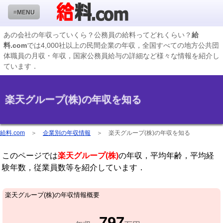
≡MENU
あの会社の年収っていくら？公務員の給料ってどれくらい？
給
料.com
では4,000社以上の民間企業の年収，全国すべての地方公共団
企業検索
体職員の月収・年収，国家公務員給与の詳細など様々な情報を紹介し
ています．
年収ランキング
業種別企業一覧
楽天グループ(株)の年収を知る
国家公務員編
地方公務員給料検索
給料.com
＞
企業別の年収情報
＞
楽天グループ(株)の年収を知る
私立大学教員編
このページでは
楽天グループ(株)
の年収，平均年齢，平均経
収録企業データの状況
験年数，従業員数等を紹介しています．
楽天グループ(株)の年収情報概要
797