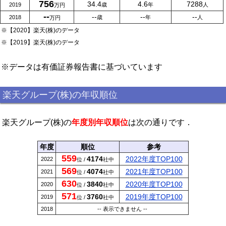
756
34.4
4.6
7288
2019
歳
年
人
万円
--
--
--
--
2018
歳
年
人
万円
※【2020】楽天(株)のデータ
※【2019】楽天(株)のデータ
※データは有価証券報告書に基づいています
楽天グループ(株)の年収順位
楽天グループ(株)の
年度別年収順位
は次の通りです．
年度
順位
参考
559
4174
2022年度TOP100
2022
位 /
社中
569
4074
2021年度TOP100
2021
位 /
社中
630
3840
2020年度TOP100
2020
位 /
社中
571
3760
2019年度TOP100
2019
位 /
社中
2018
-- 表示できません --