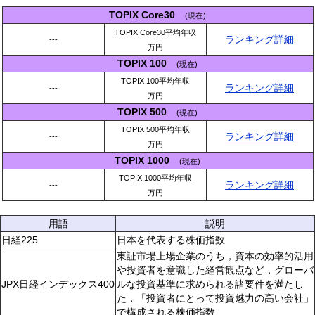
TOPIX Core30
(現在)
TOPIX Core30平均年収
ランキング詳細
---
万円
TOPIX 100
(現在)
TOPIX 100平均年収
ランキング詳細
---
万円
TOPIX 500
(現在)
TOPIX 500平均年収
ランキング詳細
---
万円
TOPIX 1000
(現在)
TOPIX 1000平均年収
ランキング詳細
---
万円
用語
説明
日経225
日本を代表する株価指数
東証市場上場企業のうち，資本の効率的活用
や投資者を意識した経営観点など，グローバ
JPX日経インデックス400
ルな投資基準に求められる諸要件を満たし
た，「投資者にとって投資魅力の高い会社」
で構成される株価指数