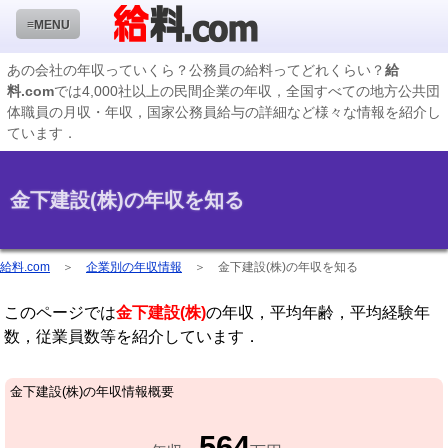
≡MENU
あの会社の年収っていくら？公務員の給料ってどれくらい？
給
料.com
では4,000社以上の民間企業の年収，全国すべての地方公共団
企業検索
体職員の月収・年収，国家公務員給与の詳細など様々な情報を紹介し
ています．
年収ランキング
業種別企業一覧
金下建設(株)の年収を知る
国家公務員編
地方公務員給料検索
給料.com
＞
企業別の年収情報
＞
金下建設(株)の年収を知る
私立大学教員編
このページでは
金下建設(株)
の年収，平均年齢，平均経験年
収録企業データの状況
数，従業員数等を紹介しています．
金下建設(株)の年収情報概要
564