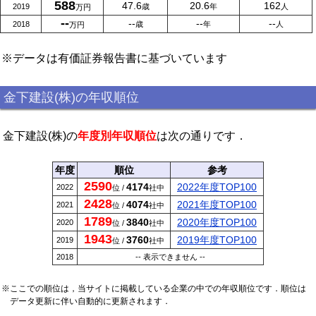
588
47.6
20.6
162
2019
歳
年
人
万円
--
--
--
--
2018
歳
年
人
万円
※データは有価証券報告書に基づいています
金下建設(株)の年収順位
金下建設(株)の
年度別年収順位
は次の通りです．
年度
順位
参考
2590
4174
2022年度TOP100
2022
位 /
社中
2428
4074
2021年度TOP100
2021
位 /
社中
1789
3840
2020年度TOP100
2020
位 /
社中
1943
3760
2019年度TOP100
2019
位 /
社中
2018
-- 表示できません --
※ここでの順位は，当サイトに掲載している企業の中での年収順位です．順位は
データ更新に伴い自動的に更新されます．