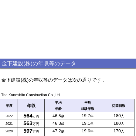
金下建設(株)の年収等のデータ
金下建設(株)の年収等のデータは次の通りです．
The Kaneshita Construction Co.,Ltd.
平均
平均
年収
年度
従業員数
年齢
経験年数
564
46.5
19.7
180
2022
歳
年
人
万円
563
46.3
19.1
180
2021
歳
年
人
万円
597
47.2
19.6
170
2020
歳
年
人
万円