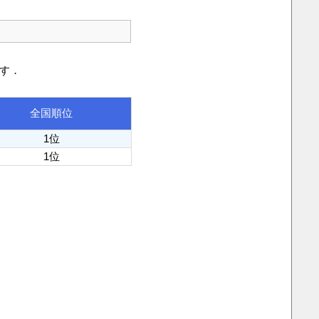
です．
全国順位
1位
1位