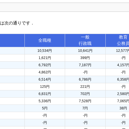
訳は次の通りです．
一般
教育
全職種
行政職
公務
10,534円
10,641円
12,577
1,621円
399円
-円
6,792円
7,187円
4,157
4,862円
-円
-円
6,514円
6,786円
6,358
125円
221円
-円
6,831円
702円
2,580
5,336円
7,528円
7,065
5円
7円
38円
-円
-円
-円
-円
-円
-円