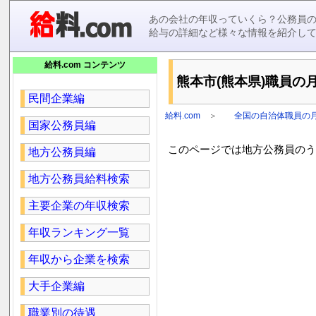
あの会社の年収っていくら？公務員
給与の詳細など様々な情報を紹介し
給料.com コンテンツ
熊本市(熊本県)職員の月
民間企業編
給料.com
＞
全国の自治体職員の
国家公務員編
このページでは地方公務員のうち
地方公務員編
地方公務員給料検索
主要企業の年収検索
年収ランキング一覧
年収から企業を検索
大手企業編
職業別の待遇