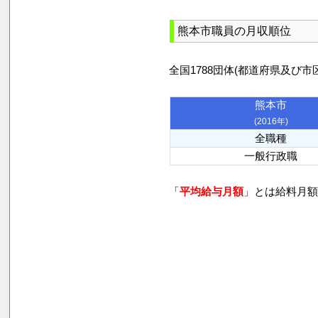
熊本市職員の月収順位
全国1788団体(都道府県及
熊本市
(2016年)
全職種
一般行政職
「
平均給与月額
」とは給料月