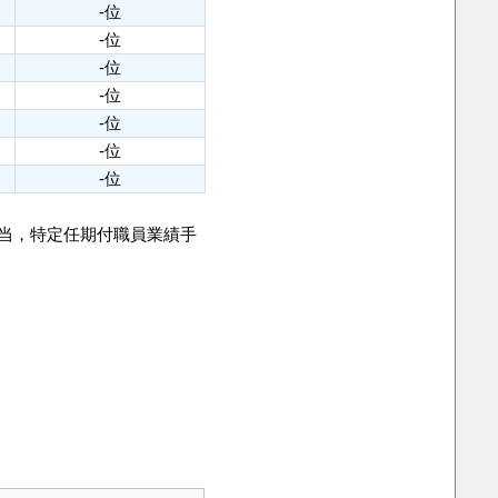
-位
-位
-位
-位
-位
-位
-位
手当，特定任期付職員業績手