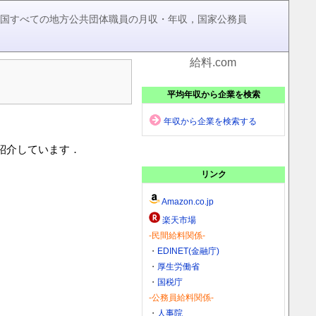
，全国すべての地方公共団体職員の月収・年収，国家公務員
給料.com
平均年収から企業を検索
年収から企業を検索する
を紹介しています．
リンク
Amazon.co.jp
楽天市場
-民間給料関係-
・
EDINET(金融庁)
・
厚生労働省
・
国税庁
-公務員給料関係-
・
人事院