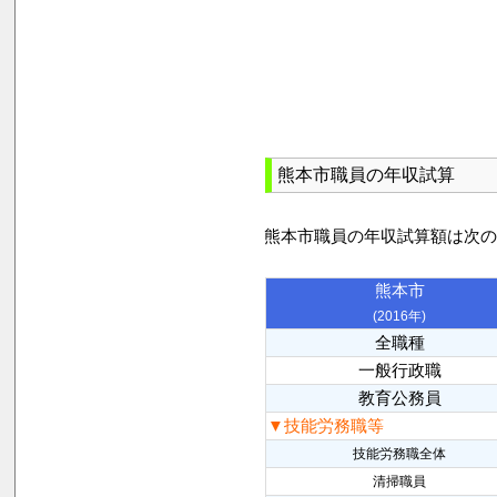
熊本市職員の年収試算
熊本市職員の年収試算額は次
熊本市
(2016年)
全職種
一般行政職
教育公務員
▼技能労務職等
技能労務職全体
清掃職員