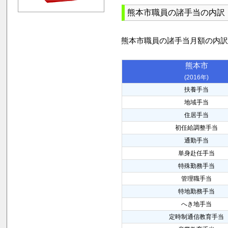
熊本市職員の諸手当の内訳
熊本市職員の諸手当月額の内
熊本市
(2016年)
扶養手当
地域手当
住居手当
初任給調整手当
通勤手当
単身赴任手当
特殊勤務手当
管理職手当
特地勤務手当
へき地手当
定時制通信教育手当