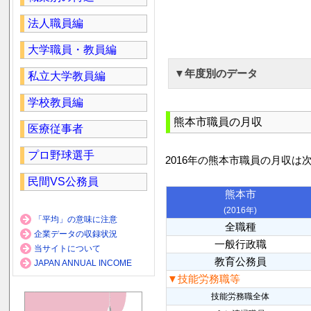
法人職員編
大学職員・教員編
▼年度別のデータ
私立大学教員編
学校教員編
熊本市職員の月収
医療従事者
プロ野球選手
2016年の熊本市職員の月収は
民間VS公務員
熊本市
(2016年)
「平均」の意味に注意
全職種
企業データの収録状況
一般行政職
当サイトについて
教育公務員
JAPAN ANNUAL INCOME
▼技能労務職等
技能労務職全体