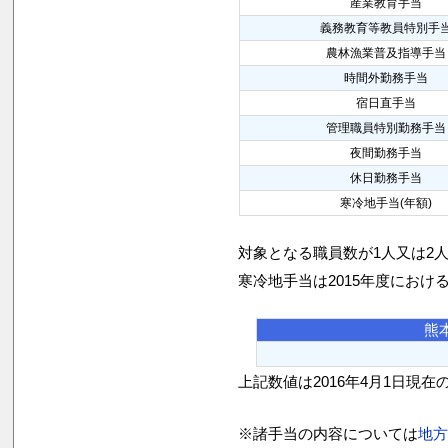
産業教育手当
義務教育等教員特別手
農林漁業普及指導手当
時間外勤務手当
宿日直手当
管理職員特別勤務手当
夜間勤務手当
休日勤務手当
寒冷地手当(年額)
対象となる職員数が1人又は2
寒冷地手当は2015年度におけ
熊
上記数値は2016年4月1日現在
※諸手当の内容については
地