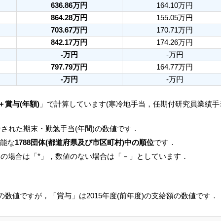
636.86万円
164.10万円
864.28万円
155.05万円
703.67万円
170.71万円
842.17万円
174.26万円
-万円
-万円
797.79万円
164.77万円
-万円
-万円
＋賞与(年額)
」で計算しています(寒冷地手当，任期付研究員業績
された期末・勤勉手当(年間)の数値です．
可能な
1788団体(都道府県及び市区町村)中の順位
です．
人の場合は「*」，数値のない場合は「－」としています．
月の数値ですが，「賞与」は2015年度(前年度)の支給額の数値です．