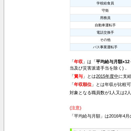
学校給食員
守衛
用務員
自動車運転手
電話交換手
その他
バス事業運転手
「
年収
」は「
平均給与月額×12
当及び災害派遣手当を除く)．
「
賞与
」とは
2015年度中
に支給
「
年収順位
」とは年収が比較
対象となる職員数が1人又は2
(注意)
「平均給与月額」は2016年4