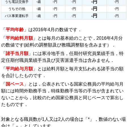
-円
うち電話交換手
-歳
-円
-円
-円
-円
うちその他
-歳
-円
-円
-円
-円
バス事業運転手
-歳
-円
-円
-円
「
平均年齢
」は2016年4月の数値です．
「
平均給料月額
」とは毎月の基本給のことで，2016年4月分
の数値です(給料の調整額及び教職調整額を含みます）．
「
諸手当月額
」には寒冷地手当，任期付研究員業績手当，特
定任期付職員業績手当及び災害派遣手当は含みません．
「
平均給与月額
」とは給料月額と毎月支払われる諸手当の額
を合計したものです．
「
国ベース
」とは，公表されている国家公務員の平均給与月
額には時間外勤務手当，特殊勤務手当等の手当が含まれてい
ないことから，比較のため国家公務員と同じベースで算出し
たものです．
対象となる職員数が1人又は2人の場合は「*」，数値のない場
合は「－」としています．