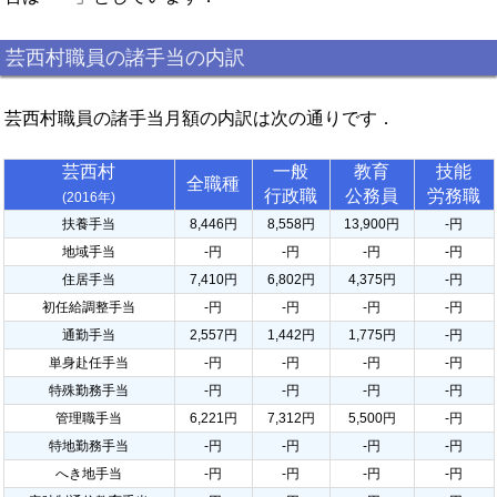
芸西村職員の諸手当の内訳
芸西村職員の諸手当月額の内訳は次の通りです．
芸西村
一般
教育
技能
全職種
行政職
公務員
労務職
(2016年)
扶養手当
8,446円
8,558円
13,900円
-円
地域手当
-円
-円
-円
-円
住居手当
7,410円
6,802円
4,375円
-円
初任給調整手当
-円
-円
-円
-円
通勤手当
2,557円
1,442円
1,775円
-円
単身赴任手当
-円
-円
-円
-円
特殊勤務手当
-円
-円
-円
-円
管理職手当
6,221円
7,312円
5,500円
-円
特地勤務手当
-円
-円
-円
-円
へき地手当
-円
-円
-円
-円