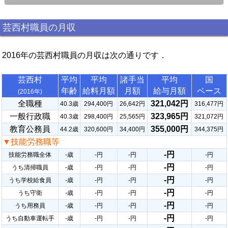
芸西村職員の月収
2016年の芸西村職員の月収は次の通りです．
芸西村
平均
平均
諸手当
平均
国
年齢
給料月額
月額
給与月額
ベース
(2016年)
全職種
321,042円
40.3歳
294,400円
26,642円
316,477円
一般行政職
323,965円
40.3歳
298,400円
25,565円
321,072円
教育公務員
355,000円
44.2歳
320,600円
34,400円
344,375円
▼技能労務職等
-円
技能労務職全体
-歳
-円
-円
-円
-円
うち清掃職員
-歳
-円
-円
-円
-円
うち学校給食員
-歳
-円
-円
-円
-円
うち守衛
-歳
-円
-円
-円
-円
うち用務員
-歳
-円
-円
-円
-円
うち自動車運転手
-歳
-円
-円
-円