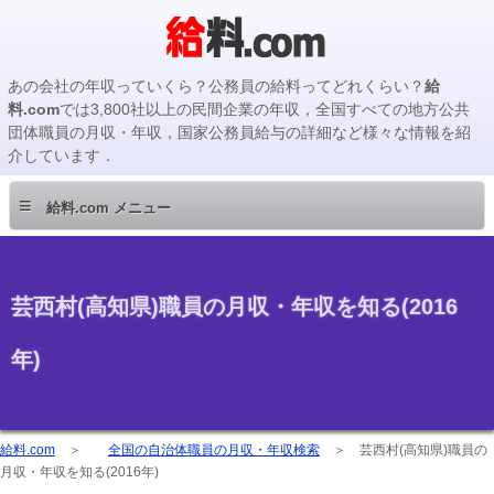
あの会社の年収っていくら？公務員の給料ってどれくらい？
給
料.com
では3,800社以上の民間企業の年収，全国すべての地方公共
団体職員の月収・年収，国家公務員給与の詳細など様々な情報を紹
介しています．
≡
給料.com メニュー
芸西村(高知県)職員の月収・年収を知る(2016
年)
給料.com
＞
全国の自治体職員の月収・年収検索
＞
芸西村(高知県)職員の
月収・年収を知る(2016年)