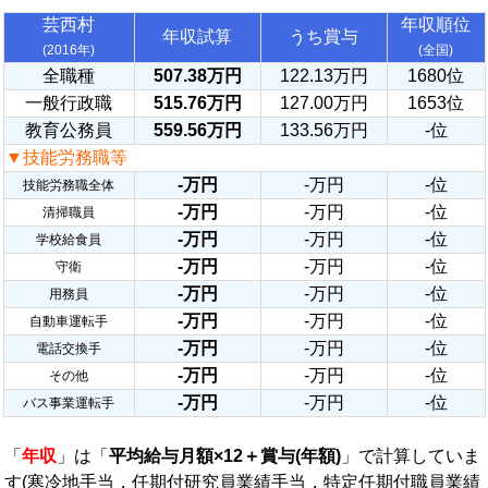
芸西村
年収順位
年収試算
うち賞与
(2016年)
(全国)
全職種
507.38万円
122.13万円
1680位
一般行政職
515.76万円
127.00万円
1653位
教育公務員
559.56万円
133.56万円
-位
▼技能労務職等
-万円
-万円
-位
技能労務職全体
-万円
-万円
-位
清掃職員
-万円
-万円
-位
学校給食員
-万円
-万円
-位
守衛
-万円
-万円
-位
用務員
-万円
-万円
-位
自動車運転手
-万円
-万円
-位
電話交換手
-万円
-万円
-位
その他
-万円
-万円
-位
バス事業運転手
「
年収
」は「
平均給与月額×12＋賞与(年額)
」で計算していま
す(寒冷地手当，任期付研究員業績手当，特定任期付職員業績