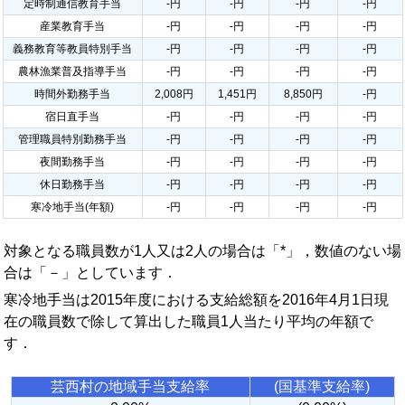
定時制通信教育手当
-円
-円
-円
-円
産業教育手当
-円
-円
-円
-円
義務教育等教員特別手当
-円
-円
-円
-円
農林漁業普及指導手当
-円
-円
-円
-円
時間外勤務手当
2,008円
1,451円
8,850円
-円
宿日直手当
-円
-円
-円
-円
管理職員特別勤務手当
-円
-円
-円
-円
夜間勤務手当
-円
-円
-円
-円
休日勤務手当
-円
-円
-円
-円
寒冷地手当(年額)
-円
-円
-円
-円
対象となる職員数が1人又は2人の場合は「*」，数値のない場
合は「－」としています．
寒冷地手当は2015年度における支給総額を2016年4月1日現
在の職員数で除して算出した職員1人当たり平均の年額で
す．
芸西村の地域手当支給率
(国基準支給率)