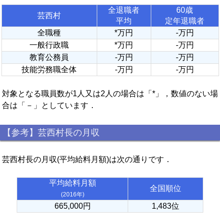
全退職者
60歳
芸西村
平均
定年退職者
全職種
*万円
-万円
一般行政職
*万円
-万円
教育公務員
-万円
-万円
技能労務職全体
-万円
-万円
対象となる職員数が1人又は2人の場合は「*」，数値のない場
合は「－」としています．
【参考】芸西村長の月収
芸西村長の月収(平均給料月額)は次の通りです．
平均給料月額
全国順位
(2016年)
665,000円
1,483位