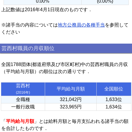
0.00%
(0.00%)
上記数値は2016年4月1日現在のものです．
※諸手当の内容については
地方公務員の各種手当
を参照して
ください
芸西村職員の月収順位
全国1788団体(都道府県及び市区町村)中の芸西村職員の月収
（平均給与月額）の順位は次の通りです．
芸西村
平均給与月額
全国順位
(2016年)
全職種
321,042円
1,633位
一般行政職
323,965円
1,634位
「
平均給与月額
」とは給料月額と毎月支払われる諸手当の額
を合計したものです．