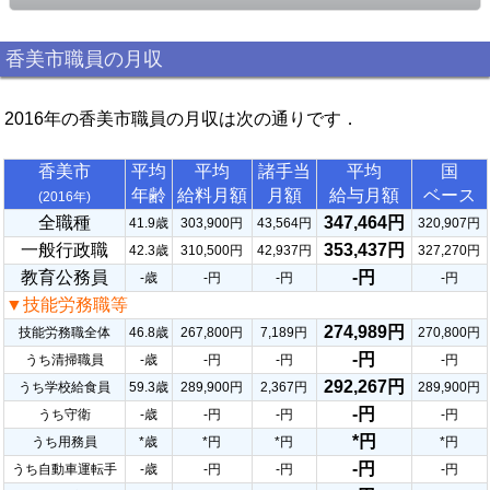
香美市職員の月収
2016年の香美市職員の月収は次の通りです．
香美市
平均
平均
諸手当
平均
国
年齢
給料月額
月額
給与月額
ベース
(2016年)
全職種
347,464円
41.9歳
303,900円
43,564円
320,907円
一般行政職
353,437円
42.3歳
310,500円
42,937円
327,270円
教育公務員
-円
-歳
-円
-円
-円
▼技能労務職等
274,989円
技能労務職全体
46.8歳
267,800円
7,189円
270,800円
-円
うち清掃職員
-歳
-円
-円
-円
292,267円
うち学校給食員
59.3歳
289,900円
2,367円
289,900円
-円
うち守衛
-歳
-円
-円
-円
*円
うち用務員
*歳
*円
*円
*円
-円
うち自動車運転手
-歳
-円
-円
-円