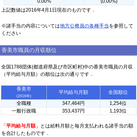
0.00%
(0.00%)
上記数値は2016年4月1日現在のものです．
※諸手当の内容については
地方公務員の各種手当
を参照して
ください
香美市職員の月収順位
全国1788団体(都道府県及び市区町村)中の香美市職員の月収
（平均給与月額）の順位は次の通りです．
香美市
平均給与月額
全国順位
(2016年)
全職種
347,464円
1,254位
一般行政職
353,437円
1,193位
「
平均給与月額
」とは給料月額と毎月支払われる諸手当の額
を合計したものです．