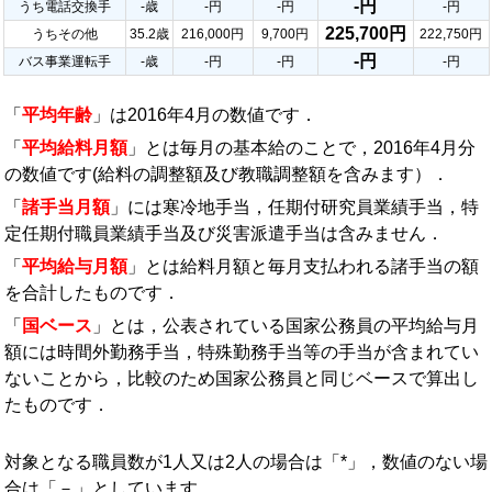
-円
うち電話交換手
-歳
-円
-円
-円
225,700円
うちその他
35.2歳
216,000円
9,700円
222,750円
-円
バス事業運転手
-歳
-円
-円
-円
「
平均年齢
」は2016年4月の数値です．
「
平均給料月額
」とは毎月の基本給のことで，2016年4月分
の数値です(給料の調整額及び教職調整額を含みます）．
「
諸手当月額
」には寒冷地手当，任期付研究員業績手当，特
定任期付職員業績手当及び災害派遣手当は含みません．
「
平均給与月額
」とは給料月額と毎月支払われる諸手当の額
を合計したものです．
「
国ベース
」とは，公表されている国家公務員の平均給与月
額には時間外勤務手当，特殊勤務手当等の手当が含まれてい
ないことから，比較のため国家公務員と同じベースで算出し
たものです．
対象となる職員数が1人又は2人の場合は「*」，数値のない場
合は「－」としています．