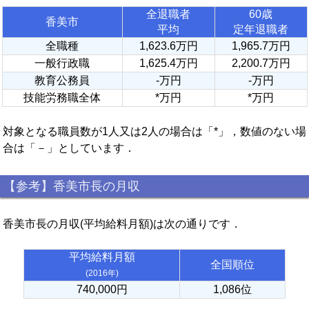
全退職者
60歳
香美市
平均
定年退職者
全職種
1,623.6万円
1,965.7万円
一般行政職
1,625.4万円
2,200.7万円
教育公務員
-万円
-万円
技能労務職全体
*万円
*万円
対象となる職員数が1人又は2人の場合は「*」，数値のない場
合は「－」としています．
【参考】香美市長の月収
香美市長の月収(平均給料月額)は次の通りです．
平均給料月額
全国順位
(2016年)
740,000円
1,086位