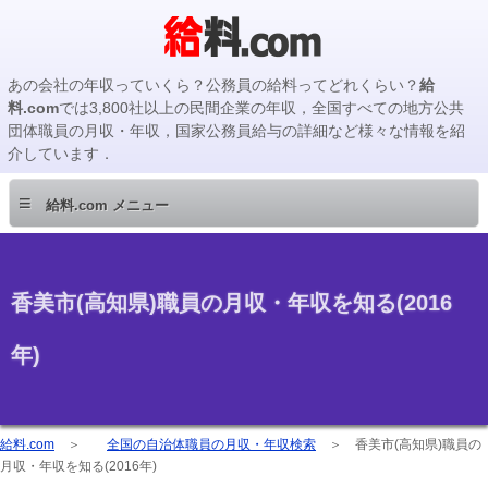
あの会社の年収っていくら？公務員の給料ってどれくらい？
給
料.com
では3,800社以上の民間企業の年収，全国すべての地方公共
団体職員の月収・年収，国家公務員給与の詳細など様々な情報を紹
介しています．
≡
給料.com メニュー
香美市(高知県)職員の月収・年収を知る(2016
年)
給料.com
＞
全国の自治体職員の月収・年収検索
＞
香美市(高知県)職員の
月収・年収を知る(2016年)