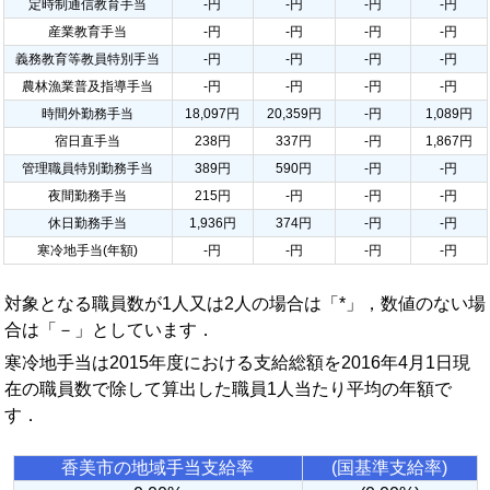
定時制通信教育手当
-円
-円
-円
-円
産業教育手当
-円
-円
-円
-円
義務教育等教員特別手当
-円
-円
-円
-円
農林漁業普及指導手当
-円
-円
-円
-円
時間外勤務手当
18,097円
20,359円
-円
1,089円
宿日直手当
238円
337円
-円
1,867円
管理職員特別勤務手当
389円
590円
-円
-円
夜間勤務手当
215円
-円
-円
-円
休日勤務手当
1,936円
374円
-円
-円
寒冷地手当(年額)
-円
-円
-円
-円
対象となる職員数が1人又は2人の場合は「*」，数値のない場
合は「－」としています．
寒冷地手当は2015年度における支給総額を2016年4月1日現
在の職員数で除して算出した職員1人当たり平均の年額で
す．
香美市の地域手当支給率
(国基準支給率)