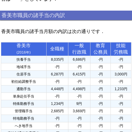
香美市職員の諸手当の内訳
香美市職員の諸手当月額の内訳は次の通りです．
香美市
一般
教育
技能
全職種
行政職
公務員
労務職
(2016年)
扶養手当
8,035円
6,686円
-円
-円
地域手当
-円
-円
-円
-円
住居手当
6,287円
6,415円
-円
3,000円
初任給調整手当
-円
-円
-円
-円
通勤手当
4,448円
4,498円
-円
1,233円
単身赴任手当
-円
-円
-円
-円
特殊勤務手当
1,234円
9円
-円
-円
管理職手当
2,685円
3,669円
-円
-円
特地勤務手当
-円
-円
-円
-円
へき地手当
-円
-円
-円
-円