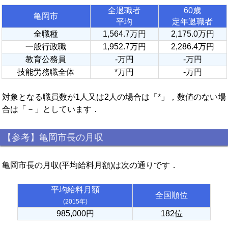
全退職者
60歳
亀岡市
平均
定年退職者
全職種
1,564.7万円
2,175.0万円
一般行政職
1,952.7万円
2,286.4万円
教育公務員
-万円
-万円
技能労務職全体
*万円
-万円
対象となる職員数が1人又は2人の場合は「*」，数値のない場
合は「－」としています．
【参考】亀岡市長の月収
亀岡市長の月収(平均給料月額)は次の通りです．
平均給料月額
全国順位
(2015年)
985,000円
182位