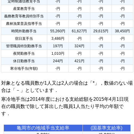
定時制通信教育手当
-円
-円
-円
-円
産業教育手当
-円
-円
-円
-円
義務教育等教員特別手当
-円
-円
-円
-円
農林漁業普及指導手当
-円
-円
-円
-円
時間外勤務手当
55,260円
61,627円
29,615円
38,450円
宿日直手当
3,486円
-円
-円
-円
管理職員特別勤務手当
197円
324円
-円
-円
夜間勤務手当
1,010円
-円
-円
-円
休日勤務手当
244円
421円
-円
-円
寒冷地手当(年額)
-円
-円
-円
-円
対象となる職員数が1人又は2人の場合は「*」，数値のない場
合は「－」としています．
寒冷地手当は2014年度における支給総額を2015年4月1日現
在の職員数で除して算出した職員1人当たり平均の年額で
す．
亀岡市の地域手当支給率
(国基準支給率)