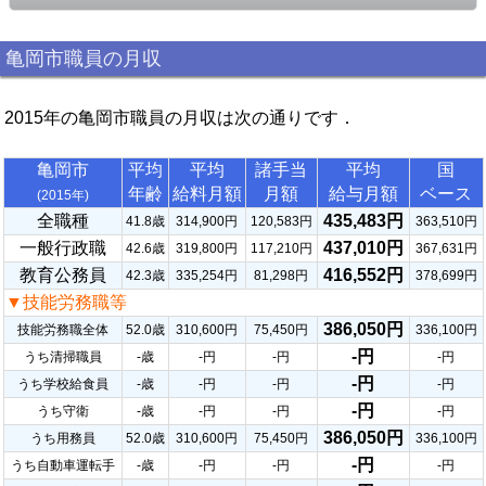
亀岡市職員の月収
2015年の亀岡市職員の月収は次の通りです．
亀岡市
平均
平均
諸手当
平均
国
年齢
給料月額
月額
給与月額
ベース
(2015年)
全職種
435,483円
41.8歳
314,900円
120,583円
363,510円
一般行政職
437,010円
42.6歳
319,800円
117,210円
367,631円
教育公務員
416,552円
42.3歳
335,254円
81,298円
378,699円
▼技能労務職等
386,050円
技能労務職全体
52.0歳
310,600円
75,450円
336,100円
-円
うち清掃職員
-歳
-円
-円
-円
-円
うち学校給食員
-歳
-円
-円
-円
-円
うち守衛
-歳
-円
-円
-円
386,050円
うち用務員
52.0歳
310,600円
75,450円
336,100円
-円
うち自動車運転手
-歳
-円
-円
-円