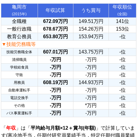
亀岡市
年収順位
年収試算
うち賞与
(2015年)
(全国)
全職種
672.09万円
149.51万円
141位
一般行政職
678.67万円
154.26万円
153位
教育公務員
653.80万円
153.94万円
-位
▼技能労務職等
607.01万円
143.75万円
-位
技能労務職全体
-万円
-万円
-位
清掃職員
-万円
-万円
-位
学校給食員
-万円
-万円
-位
守衛
608.19万円
144.93万円
-位
用務員
-万円
-万円
-位
自動車運転手
-万円
-万円
-位
電話交換手
-万円
*万円
-位
その他
-万円
-万円
-位
バス事業運転手
「
年収
」は「
平均給与月額×12＋賞与(年額)
」で計算していま
す(寒冷地手当，任期付研究員業績手当，特定任期付職員業績