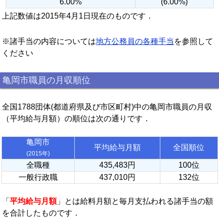
6.00%
(6.00%)
上記数値は2015年4月1日現在のものです．
※諸手当の内容については
地方公務員の各種手当
を参照して
ください
亀岡市職員の月収順位
全国1788団体(都道府県及び市区町村)中の亀岡市職員の月収
（平均給与月額）の順位は次の通りです．
亀岡市
平均給与月額
全国順位
(2015年)
全職種
435,483円
100位
一般行政職
437,010円
132位
「
平均給与月額
」とは給料月額と毎月支払われる諸手当の額
を合計したものです．