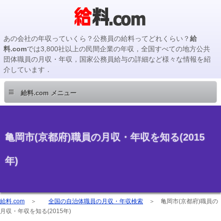
あの会社の年収っていくら？公務員の給料ってどれくらい？
給
料.com
では3,800社以上の民間企業の年収，全国すべての地方公共
団体職員の月収・年収，国家公務員給与の詳細など様々な情報を紹
介しています．
≡
給料.com メニュー
亀岡市(京都府)職員の月収・年収を知る(2015
年)
給料.com
＞
全国の自治体職員の月収・年収検索
＞
亀岡市(京都府)職員の
月収・年収を知る(2015年)