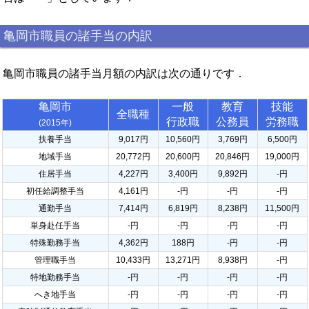
亀岡市職員の諸手当の内訳
亀岡市職員の諸手当月額の内訳は次の通りです．
亀岡市
一般
教育
技能
全職種
行政職
公務員
労務職
(2015年)
扶養手当
9,017円
10,560円
3,769円
6,500円
地域手当
20,772円
20,600円
20,846円
19,000円
住居手当
4,227円
3,400円
9,892円
-円
初任給調整手当
4,161円
-円
-円
-円
通勤手当
7,414円
6,819円
8,238円
11,500円
単身赴任手当
-円
-円
-円
-円
特殊勤務手当
4,362円
188円
-円
-円
管理職手当
10,433円
13,271円
8,938円
-円
特地勤務手当
-円
-円
-円
-円
へき地手当
-円
-円
-円
-円