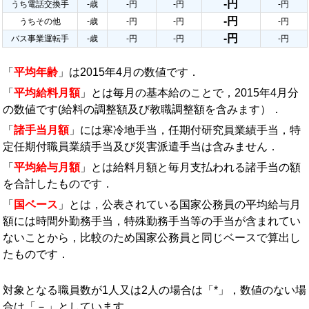
-円
うち電話交換手
-歳
-円
-円
-円
-円
うちその他
-歳
-円
-円
-円
-円
バス事業運転手
-歳
-円
-円
-円
「
平均年齢
」は2015年4月の数値です．
「
平均給料月額
」とは毎月の基本給のことで，2015年4月分
の数値です(給料の調整額及び教職調整額を含みます）．
「
諸手当月額
」には寒冷地手当，任期付研究員業績手当，特
定任期付職員業績手当及び災害派遣手当は含みません．
「
平均給与月額
」とは給料月額と毎月支払われる諸手当の額
を合計したものです．
「
国ベース
」とは，公表されている国家公務員の平均給与月
額には時間外勤務手当，特殊勤務手当等の手当が含まれてい
ないことから，比較のため国家公務員と同じベースで算出し
たものです．
対象となる職員数が1人又は2人の場合は「*」，数値のない場
合は「－」としています．