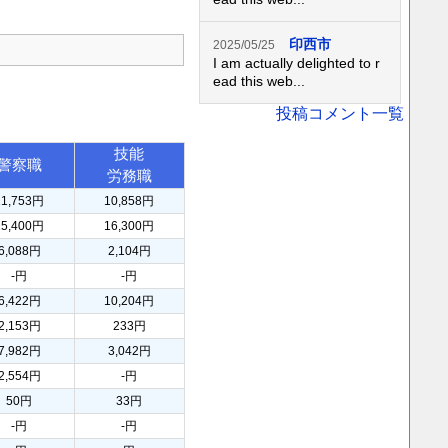
印西市
2025/05/25
I am actually delighted to r
ead this web...
投稿コメント一覧
技能
警察職
労務職
11,753円
10,858円
15,400円
16,300円
6,088円
2,104円
-円
-円
6,422円
10,204円
2,153円
233円
7,982円
3,042円
2,554円
-円
50円
33円
-円
-円