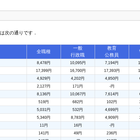
訳は次の通りです．
一般
教育
全職種
行政職
公務員
8,478円
10,095円
7,194円
17,399円
16,700円
17,393円
4,929円
4,202円
4,850円
2,127円
171円
-円
8,136円
10,067円
7,614円
519円
682円
102円
5,031円
532円
4,699円
5,340円
8,783円
4,909円
11円
16円
-円
141円
49円
236円