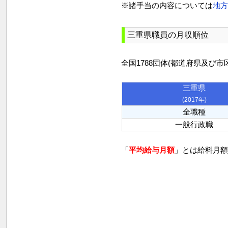
※諸手当の内容については
地
三重県職員の月収順位
全国1788団体(都道府県及
三重県
(2017年)
全職種
一般行政職
「
平均給与月額
」とは給料月