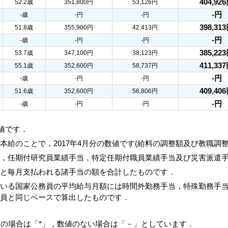
404,92
52.2歳
351,800円
53,126円
-円
-歳
-円
-円
398,31
51.8歳
355,900円
42,413円
-円
-歳
-円
-円
385,22
53.7歳
347,100円
38,123円
411,33
55.1歳
352,600円
58,737円
-円
-歳
-円
-円
409,40
51.6歳
352,600円
56,806円
-円
-歳
-円
-円
数値です．
本給のことで，2017年4月分の数値です(給料の調整額及び教職調
当，任期付研究員業績手当，特定任期付職員業績手当及び災害派遣
額と毎月支払われる諸手当の額を合計したものです．
ている国家公務員の平均給与月額には時間外勤務手当，特殊勤務手
務員と同じベースで算出したものです．
人の場合は「*」，数値のない場合は「－」としています．