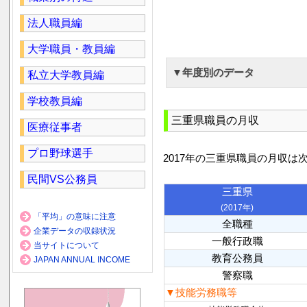
法人職員編
大学職員・教員編
▼年度別のデータ
私立大学教員編
学校教員編
三重県職員の月収
医療従事者
プロ野球選手
2017年の三重県職員の月収は
民間VS公務員
三重県
(2017年)
「平均」の意味に注意
全職種
企業データの収録状況
一般行政職
当サイトについて
教育公務員
JAPAN ANNUAL INCOME
警察職
▼技能労務職等