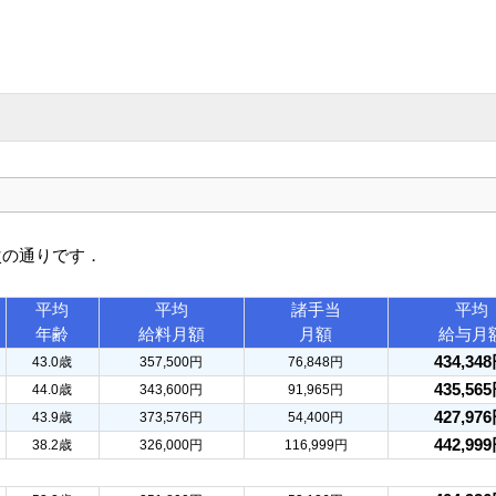
次の通りです．
平均
平均
諸手当
平均
年齢
給料月額
月額
給与月
434,34
43.0歳
357,500円
76,848円
435,56
44.0歳
343,600円
91,965円
427,97
43.9歳
373,576円
54,400円
442,99
38.2歳
326,000円
116,999円