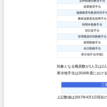
定時制通信教育手当
産業教育手当
義務教育等教員特別手
農林漁業普及指導手当
時間外勤務手当
宿日直手当
管理職員特別勤務手当
夜間勤務手当
休日勤務手当
寒冷地手当(年額)
対象となる職員数が1人又は2
寒冷地手当は2016年度におけ
三
上記数値は2017年4月1日現在