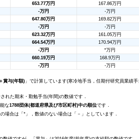
653.77万円
167.86万円
-万円
-万円
647.80万円
169.82万円
-万円
-万円
623.32万円
161.05万円
664.54万円
170.94万円
-万円
*万円
660.19万円
168.9万円
-万円
-万円
＋賞与(年額)
」で計算しています(寒冷地手当，任期付研究員業績
された期末・勤勉手当(年間)の数値です．
可能な
1788団体(都道府県及び市区町村)中の順位
です．
人の場合は「*」，数値のない場合は「－」としています．
月の数値ですが，「賞与」は2016年度(前年度)の支給額の数値です．