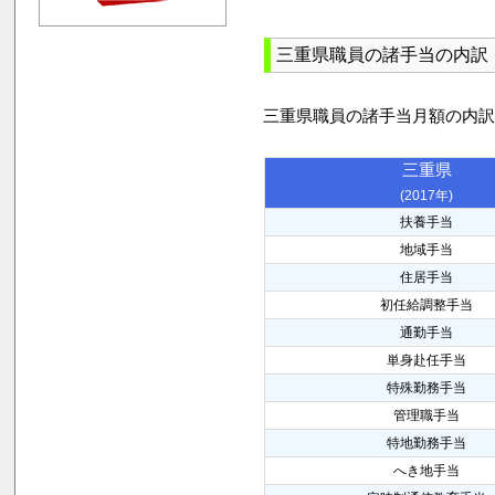
三重県職員の諸手当の内訳
三重県職員の諸手当月額の内
三重県
(2017年)
扶養手当
地域手当
住居手当
初任給調整手当
通勤手当
単身赴任手当
特殊勤務手当
管理職手当
特地勤務手当
へき地手当