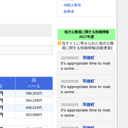
・
内閣人事局
・
総務省
地方公務員に関する投稿情報
2017年度
当サイトに寄せられた地方公務
員に関する投稿情報(自動更新)
羽後町
2025/05/25
It's appropriate time to mak
e some ...
国
羽後町
2025/05/25
額
ベース
It's appropriate time to mak
e some ...
8円
396,303円
5円
384,249円
羽後町
2025/05/25
6円
408,024円
It's appropriate time to mak
9円
363,998円
e some ...