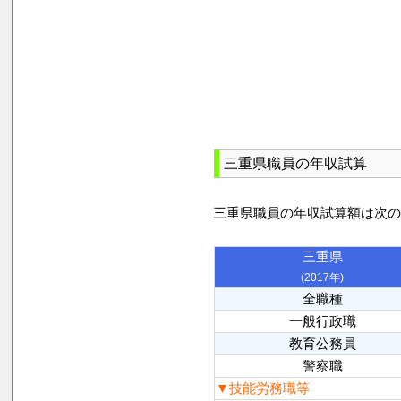
三重県職員の年収試算
三重県職員の年収試算額は次
三重県
(2017年)
全職種
一般行政職
教育公務員
警察職
▼技能労務職等