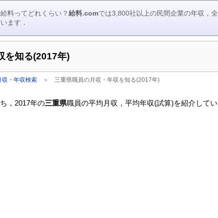
の給料ってどれくらい？
給料.com
では3,800社以上の民間企業の年収
ています．
知る(2017年)
月収・年収検索
＞
三重県職員の月収・年収を知る(2017年)
，2017年の
三重県
職員の平均月収，平均年収(試算)を紹介して