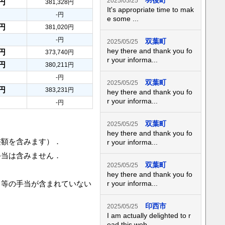
羽後町
2025/05/25
6円
381,328円
It's appropriate time to mak
-円
e some ...
3円
381,020円
-円
双葉町
2025/05/25
hey there and thank you fo
3円
373,740円
r your informa...
7円
380,211円
-円
双葉町
2025/05/25
6円
383,231円
hey there and thank you fo
r your informa...
-円
双葉町
2025/05/25
hey there and thank you fo
整額を含みます）．
r your informa...
手当は含みません．
双葉町
2025/05/25
hey there and thank you fo
当等の手当が含まれていない
r your informa...
印西市
2025/05/25
I am actually delighted to r
ead this web...