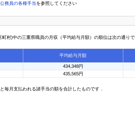
方公務員の各種手当
を参照してください
び市区町村)中の三重県職員の月収（平均給与月額）の順位は次の通り
平均給与月額
434,348円
435,565円
額と毎月支払われる諸手当の額を合計したものです．