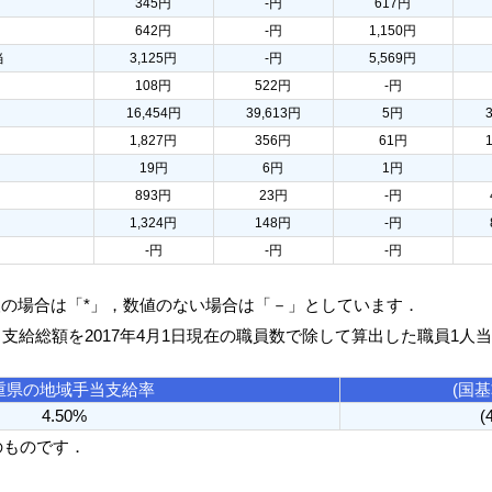
345円
-円
617円
642円
-円
1,150円
当
3,125円
-円
5,569円
108円
522円
-円
16,454円
39,613円
5円
1,827円
356円
61円
19円
6円
1円
893円
23円
-円
1,324円
148円
-円
-円
-円
-円
人の場合は「*」，数値のない場合は「－」としています．
る支給総額を2017年4月1日現在の職員数で除して算出した職員1人
重県の地域手当支給率
(国
4.50%
(
のものです．