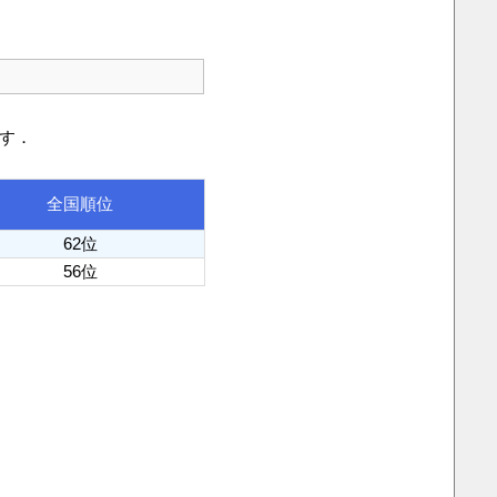
です．
全国順位
62位
56位