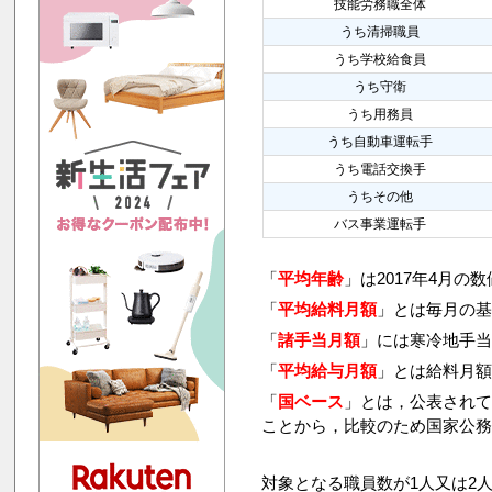
技能労務職全体
うち清掃職員
うち学校給食員
うち守衛
うち用務員
うち自動車運転手
うち電話交換手
うちその他
バス事業運転手
「
平均年齢
」は2017年4月の
「
平均給料月額
」とは毎月の基
「
諸手当月額
」には寒冷地手
「
平均給与月額
」とは給料月
「
国ベース
」とは，公表され
ことから，比較のため国家公
対象となる職員数が1人又は2