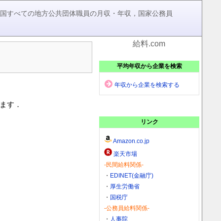
，全国すべての地方公共団体職員の月収・年収，国家公務員
給料.com
平均年収から企業を検索
年収から企業を検索する
います．
リンク
Amazon.co.jp
楽天市場
-民間給料関係-
・
EDINET(金融庁)
・
厚生労働省
・
国税庁
-公務員給料関係-
・
人事院