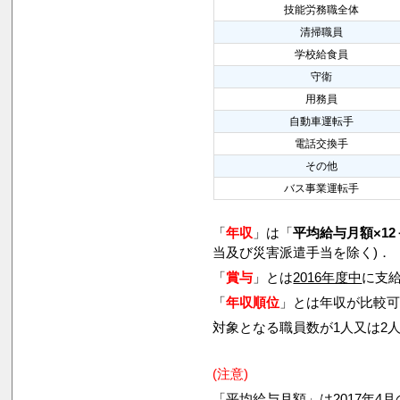
技能労務職全体
清掃職員
学校給食員
守衛
用務員
自動車運転手
電話交換手
その他
バス事業運転手
「
年収
」は「
平均給与月額×12
当及び災害派遣手当を除く)．
「
賞与
」とは
2016年度中
に支給
「
年収順位
」とは年収が比較
対象となる職員数が1人又は2
(注意)
「平均給与月額」は2017年4