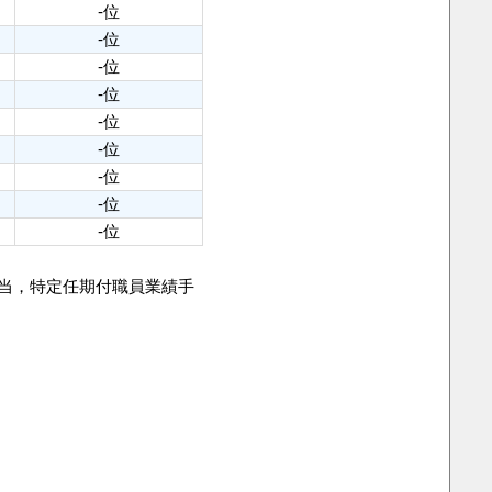
-位
-位
-位
-位
-位
-位
-位
-位
-位
手当，特定任期付職員業績手