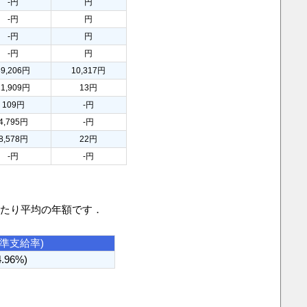
-円
円
-円
円
-円
円
-円
円
39,206円
10,317円
11,909円
13円
109円
-円
4,795円
-円
8,578円
22円
-円
-円
当たり平均の年額です．
基準支給率)
4.96%)