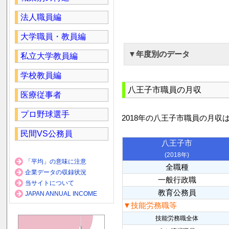
法人職員編
大学職員・教員編
▼年度別のデータ
私立大学教員編
学校教員編
八王子市職員の月収
医療従事者
プロ野球選手
2018年の八王子市職員の月収
民間VS公務員
八王子市
(2018年)
「平均」の意味に注意
全職種
企業データの収録状況
一般行政職
当サイトについて
教育公務員
JAPAN ANNUAL INCOME
▼技能労務職等
技能労務職全体