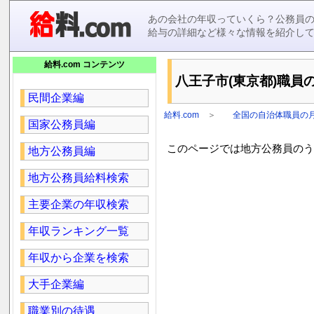
あの会社の年収っていくら？公務員
給与の詳細など様々な情報を紹介し
給料.com コンテンツ
八王子市(東京都)職員の
民間企業編
給料.com
＞
全国の自治体職員の
国家公務員編
このページでは地方公務員のうち
地方公務員編
地方公務員給料検索
主要企業の年収検索
年収ランキング一覧
年収から企業を検索
大手企業編
職業別の待遇