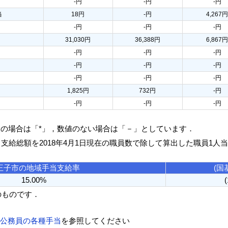
-円
-円
-円
当
18円
-円
4,267
-円
-円
-円
31,030円
36,388円
6,867
-円
-円
-円
-円
-円
-円
-円
-円
-円
1,825円
732円
-円
-円
-円
-円
人の場合は「*」，数値のない場合は「－」としています．
る支給総額を2018年4月1日現在の職員数で除して算出した職員1人
王子市の地域手当支給率
(国
15.00%
のものです．
方公務員の各種手当
を参照してください