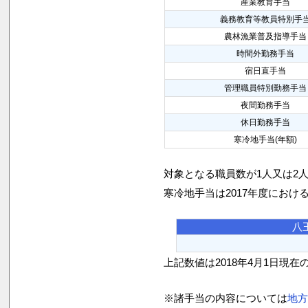
産業教育手当
義務教育等教員特別手
農林漁業普及指導手当
時間外勤務手当
宿日直手当
管理職員特別勤務手当
夜間勤務手当
休日勤務手当
寒冷地手当(年額)
対象となる職員数が1人又は2
寒冷地手当は2017年度におけ
八
上記数値は2018年4月1日現在
※諸手当の内容については
地