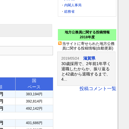
・
内閣人事局
・
総務省
地方公務員に関する投稿情報
2018年度
当サイトに寄せられた地方公務
員に関する投稿情報(自動更新)
滋賀県
2019/05/24
30歳採用で、2年前1年早く
退職したからか、振り返る
と42歳から退職するまで、
4...
国
額
ベース
投稿コメント一覧
8円
383,194円
7円
392,814円
0円
492,142円
4円
401,686円