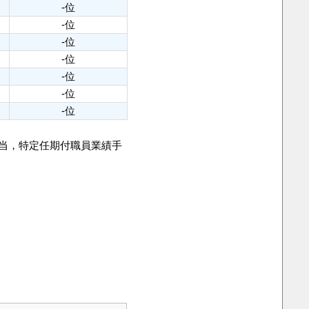
-位
-位
-位
-位
-位
-位
-位
手当，特定任期付職員業績手