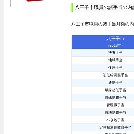
八王子市職員の諸手当の内
八王子市職員の諸手当月額の
八王子市
(2018年)
扶養手当
地域手当
住居手当
初任給調整手当
通勤手当
単身赴任手当
特殊勤務手当
管理職手当
特地勤務手当
へき地手当
定時制通信教育手当