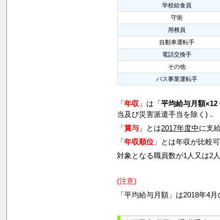
学校給食員
守衛
用務員
自動車運転手
電話交換手
その他
バス事業運転手
「
年収
」は「
平均給与月額×12
当及び災害派遣手当を除く)．
「
賞与
」とは
2017年度中
に支給
「
年収順位
」とは年収が比較
対象となる職員数が1人又は2
(注意)
「平均給与月額」は2018年4