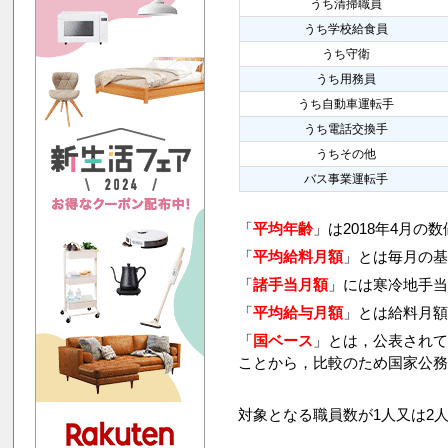
うち清掃職員
うち学校給食員
うち守衛
うち用務員
うち自動車運転手
うち電話交換手
うちその他
バス事業運転手
「
平均年齢
」は2018年4月の
「
平均給料月額
」とは毎月の基
「
諸手当月額
」には寒冷地手
「
平均給与月額
」とは給料月
「
国ベース
」とは，公表され
ことから，比較のため国家公
対象となる職員数が1人又は2