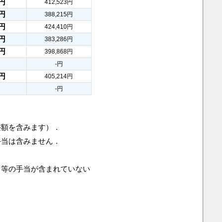
2円
412,523円
1円
388,215円
9円
424,410円
7円
383,286円
1円
398,868円
-円
6円
405,214円
-円
整額を含みます）．
手当は含みません．
当等の手当が含まれていない