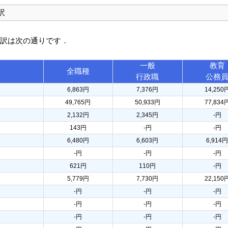
訳
内訳は次の通りです．
一般
教育
全職種
行政職
公務
6,863円
7,376円
14,250
49,765円
50,933円
77,834
2,132円
2,345円
-円
143円
-円
-円
6,480円
6,603円
6,914
-円
-円
-円
621円
110円
-円
5,779円
7,730円
22,150
-円
-円
-円
-円
-円
-円
-円
-円
-円