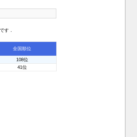
りです．
全国順位
108位
41位