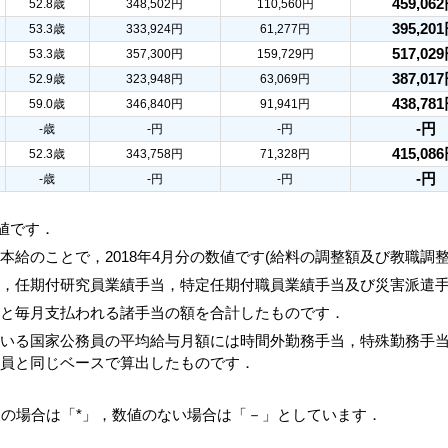
459,06
52.8歳
348,502円
110,560円
395,20
53.3歳
333,924円
61,277円
517,02
53.3歳
357,300円
159,729円
387,01
52.9歳
323,948円
63,069円
438,78
59.0歳
346,840円
91,941円
-円
-歳
-円
-円
415,08
52.3歳
343,758円
71,328円
-円
-歳
-円
-円
数値です．
本給のことで，2018年4月分の数値です(給料の調整額及び教職調
当，任期付研究員業績手当，特定任期付職員業績手当及び災害派遣
額と毎月支払われる諸手当の額を合計したものです．
ている国家公務員の平均給与月額には時間外勤務手当，特殊勤務手
務員と同じベースで算出したものです．
人の場合は「*」，数値のない場合は「－」としています．