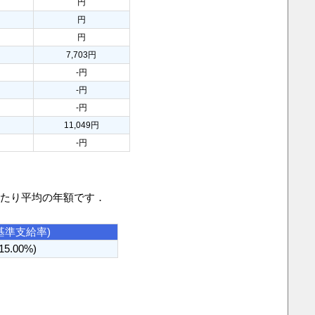
円
円
円
円
円
7,703円
-円
-円
-円
11,049円
-円
当たり平均の年額です．
基準支給率)
(15.00%)