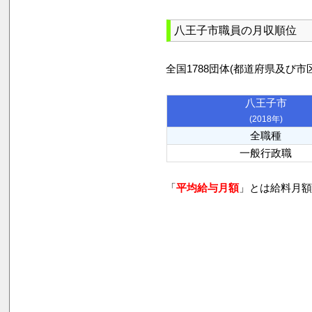
八王子市職員の月収順位
全国1788団体(都道府県及
八王子市
(2018年)
全職種
一般行政職
「
平均給与月額
」とは給料月