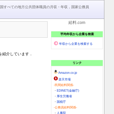
，全国すべての地方公共団体職員の月収・年収，国家公務員
給料.com
平均年収から企業を検索
年収から企業を検索する
)を紹介しています．
リンク
Amazon.co.jp
楽天市場
-民間給料関係-
・
EDINET(金融庁)
・
厚生労働省
・
国税庁
-公務員給料関係-
・
人事院