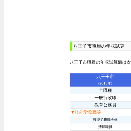
八王子市職員の年収試算
八王子市職員の年収試算額は
八王子市
(2018年)
全職種
一般行政職
教育公務員
▼技能労務職等
技能労務職全体
清掃職員