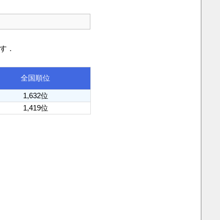
です．
全国順位
1,632位
1,419位