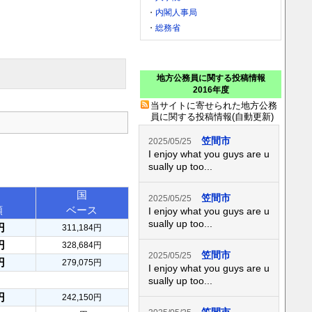
・
内閣人事局
・
総務省
地方公務員に関する投稿情報
2016年度
当サイトに寄せられた地方公務
員に関する投稿情報(自動更新)
笠間市
2025/05/25
I enjoy what you guys are u
sually up too...
国
笠間市
2025/05/25
額
ベース
I enjoy what you guys are u
sually up too...
円
311,184円
円
328,684円
笠間市
2025/05/25
円
279,075円
I enjoy what you guys are u
sually up too...
円
242,150円