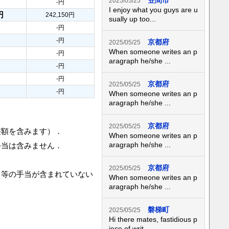
笠間市
2025/05/25
-円
I enjoy what you guys are u
円
242,150円
sually up too...
-円
-円
京都府
2025/05/25
When someone writes an p
-円
aragraph he/she ...
-円
-円
京都府
2025/05/25
-円
When someone writes an p
aragraph he/she ...
京都府
2025/05/25
整額を含みます）．
When someone writes an p
aragraph he/she ...
手当は含みません．
京都府
2025/05/25
当等の手当が含まれていない
When someone writes an p
aragraph he/she ...
磐梯町
2025/05/25
Hi there mates, fastidious p
iece of writ...