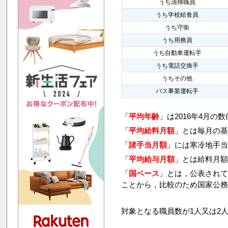
うち清掃職員
うち学校給食員
うち守衛
うち用務員
うち自動車運転手
うち電話交換手
うちその他
バス事業運転手
「
平均年齢
」は2016年4月の
「
平均給料月額
」とは毎月の基
「
諸手当月額
」には寒冷地手
「
平均給与月額
」とは給料月
「
国ベース
」とは，公表され
ことから，比較のため国家公
対象となる職員数が1人又は2