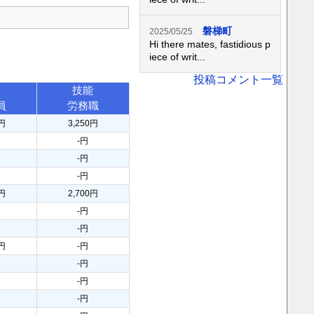
磐梯町
2025/05/25
Hi there mates, fastidious p
iece of writ...
投稿コメント一覧
育
技能
員
労務職
5円
3,250円
-円
-円
-円
3円
2,700円
-円
-円
0円
-円
-円
-円
-円