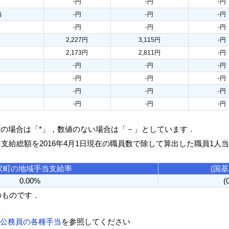
-円
-円
-円
当
-円
-円
-円
-円
-円
-円
2,227円
3,115円
-円
2,173円
2,811円
-円
-円
-円
-円
-円
-円
-円
-円
-円
-円
-円
-円
-円
人の場合は「*」，数値のない場合は「－」としています．
る支給総額を2016年4月1日現在の職員数で除して算出した職員1人
沢町の地域手当支給率
(国
0.00%
(
のものです．
方公務員の各種手当
を参照してください