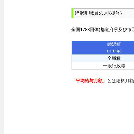
睦沢町職員の月収順位
全国1788団体(都道府県及
睦沢町
(2016年)
全職種
一般行政職
「
平均給与月額
」とは給料月