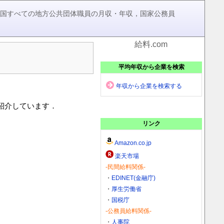
，全国すべての地方公共団体職員の月収・年収，国家公務員
給料.com
平均年収から企業を検索
年収から企業を検索する
を紹介しています．
リンク
Amazon.co.jp
楽天市場
-民間給料関係-
・
EDINET(金融庁)
・
厚生労働省
・
国税庁
-公務員給料関係-
・
人事院