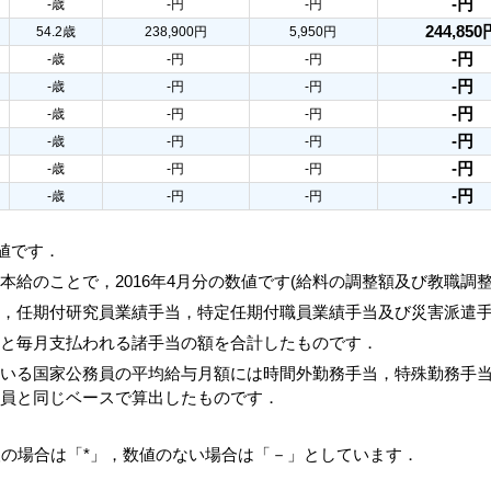
-円
-歳
-円
-円
244,850
54.2歳
238,900円
5,950円
-円
-歳
-円
-円
-円
-歳
-円
-円
-円
-歳
-円
-円
-円
-歳
-円
-円
-円
-歳
-円
-円
-円
-歳
-円
-円
数値です．
本給のことで，2016年4月分の数値です(給料の調整額及び教職調
当，任期付研究員業績手当，特定任期付職員業績手当及び災害派遣
額と毎月支払われる諸手当の額を合計したものです．
ている国家公務員の平均給与月額には時間外勤務手当，特殊勤務手
務員と同じベースで算出したものです．
人の場合は「*」，数値のない場合は「－」としています．