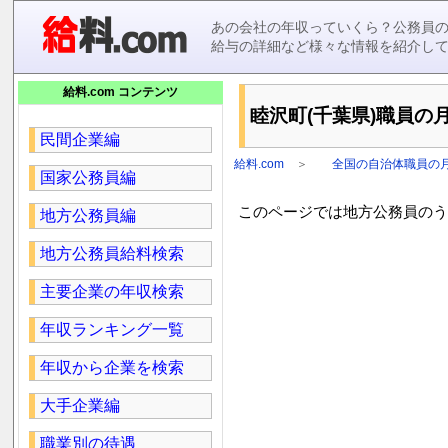
あの会社の年収っていくら？公務員
給与の詳細など様々な情報を紹介し
給料.com コンテンツ
睦沢町(千葉県)職員の月
民間企業編
給料.com
＞
全国の自治体職員の
国家公務員編
このページでは地方公務員のうち
地方公務員編
地方公務員給料検索
主要企業の年収検索
年収ランキング一覧
年収から企業を検索
大手企業編
職業別の待遇