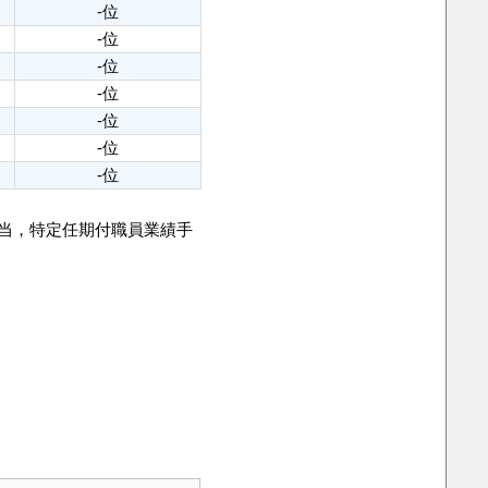
-位
-位
-位
-位
-位
-位
-位
手当，特定任期付職員業績手