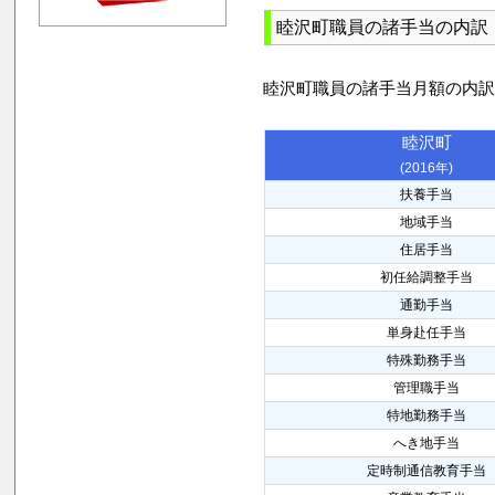
睦沢町職員の諸手当の内訳
睦沢町職員の諸手当月額の内
睦沢町
(2016年)
扶養手当
地域手当
住居手当
初任給調整手当
通勤手当
単身赴任手当
特殊勤務手当
管理職手当
特地勤務手当
へき地手当
定時制通信教育手当