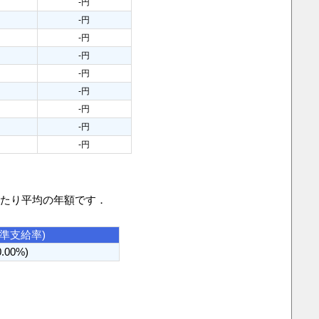
-円
-円
-円
-円
-円
-円
-円
-円
-円
当たり平均の年額です．
基準支給率)
0.00%)