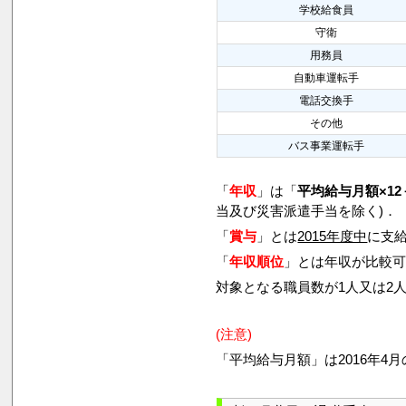
学校給食員
守衛
用務員
自動車運転手
電話交換手
その他
バス事業運転手
「
年収
」は「
平均給与月額×12
当及び災害派遣手当を除く)．
「
賞与
」とは
2015年度中
に支給
「
年収順位
」とは年収が比較
対象となる職員数が1人又は2
(注意)
「平均給与月額」は2016年4