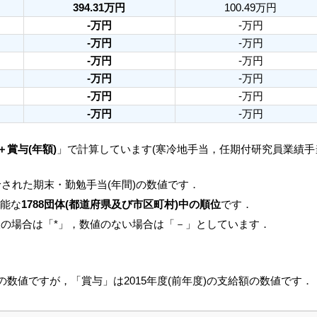
394.31万円
100.49万円
-万円
-万円
-万円
-万円
-万円
-万円
-万円
-万円
-万円
-万円
-万円
-万円
＋賞与(年額)
」で計算しています(寒冷地手当，任期付研究員業績
された期末・勤勉手当(年間)の数値です．
可能な
1788団体(都道府県及び市区町村)中の順位
です．
人の場合は「*」，数値のない場合は「－」としています．
月の数値ですが，「賞与」は2015年度(前年度)の支給額の数値です．