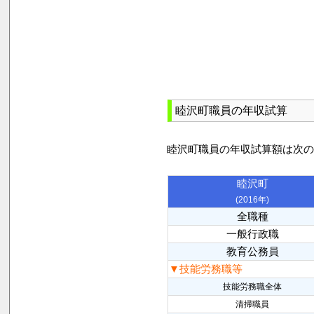
睦沢町職員の年収試算
睦沢町職員の年収試算額は次
睦沢町
(2016年)
全職種
一般行政職
教育公務員
▼技能労務職等
技能労務職全体
清掃職員