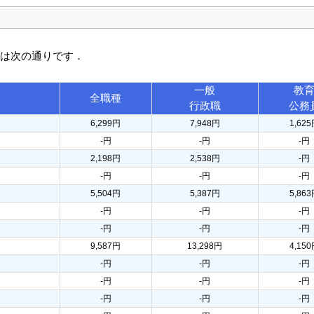
訳は次の通りです．
一般
教
全職種
行政職
公務
6,299円
7,948円
1,62
-円
-円
-円
2,198円
2,538円
-円
-円
-円
-円
5,504円
5,387円
5,86
-円
-円
-円
-円
-円
-円
9,587円
13,298円
4,15
-円
-円
-円
-円
-円
-円
-円
-円
-円