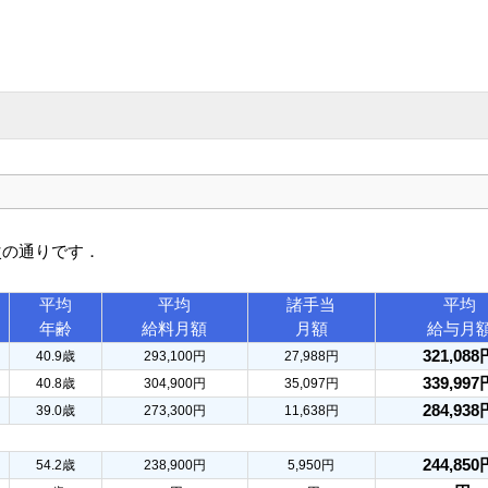
次の通りです．
平均
平均
諸手当
平均
年齢
給料月額
月額
給与月
321,088
40.9歳
293,100円
27,988円
339,997
40.8歳
304,900円
35,097円
284,938
39.0歳
273,300円
11,638円
244,850
54.2歳
238,900円
5,950円