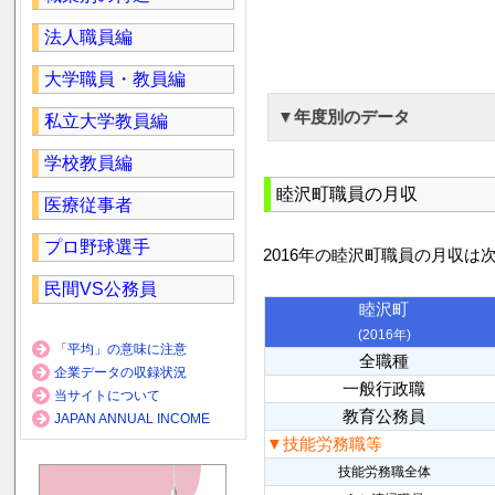
法人職員編
大学職員・教員編
▼年度別のデータ
私立大学教員編
学校教員編
睦沢町職員の月収
医療従事者
プロ野球選手
2016年の睦沢町職員の月収は
民間VS公務員
睦沢町
(2016年)
「平均」の意味に注意
全職種
企業データの収録状況
一般行政職
当サイトについて
教育公務員
JAPAN ANNUAL INCOME
▼技能労務職等
技能労務職全体