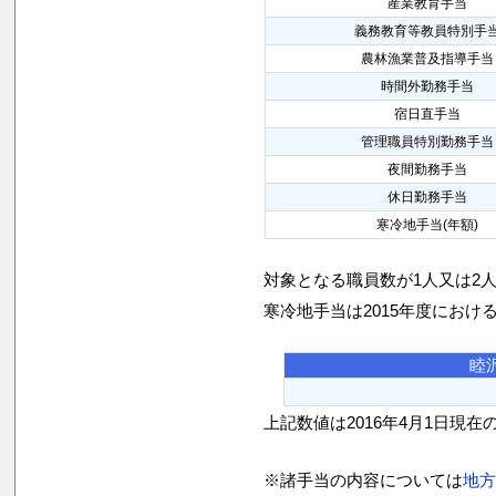
産業教育手当
義務教育等教員特別手
農林漁業普及指導手当
時間外勤務手当
宿日直手当
管理職員特別勤務手当
夜間勤務手当
休日勤務手当
寒冷地手当(年額)
対象となる職員数が1人又は2
寒冷地手当は2015年度におけ
睦
上記数値は2016年4月1日現在
※諸手当の内容については
地