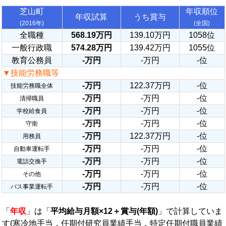
芝山町
年収順位
年収試算
うち賞与
(2016年)
(全国)
全職種
568.19万円
139.10万円
1058位
一般行政職
574.28万円
139.42万円
1055位
教育公務員
-万円
-万円
-位
▼技能労務職等
-万円
122.37万円
-位
技能労務職全体
-万円
-万円
-位
清掃職員
-万円
-万円
-位
学校給食員
-万円
-万円
-位
守衛
-万円
122.37万円
-位
用務員
-万円
-万円
-位
自動車運転手
-万円
-万円
-位
電話交換手
-万円
-万円
-位
その他
-万円
-万円
-位
バス事業運転手
「
年収
」は「
平均給与月額×12＋賞与(年額)
」で計算していま
す(寒冷地手当，任期付研究員業績手当，特定任期付職員業績