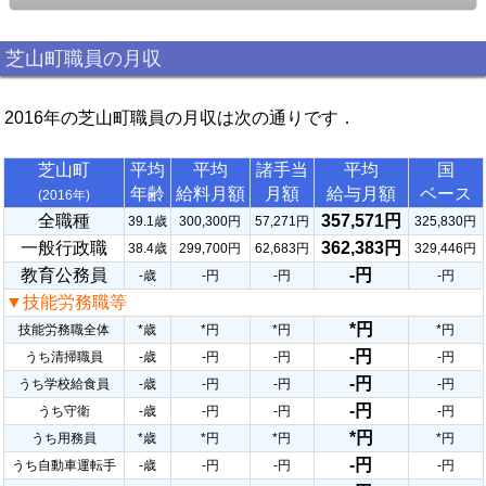
芝山町職員の月収
2016年の芝山町職員の月収は次の通りです．
芝山町
平均
平均
諸手当
平均
国
年齢
給料月額
月額
給与月額
ベース
(2016年)
全職種
357,571円
39.1歳
300,300円
57,271円
325,830円
一般行政職
362,383円
38.4歳
299,700円
62,683円
329,446円
教育公務員
-円
-歳
-円
-円
-円
▼技能労務職等
*円
技能労務職全体
*歳
*円
*円
*円
-円
うち清掃職員
-歳
-円
-円
-円
-円
うち学校給食員
-歳
-円
-円
-円
-円
うち守衛
-歳
-円
-円
-円
*円
うち用務員
*歳
*円
*円
*円
-円
うち自動車運転手
-歳
-円
-円
-円