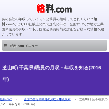
あの会社の年収っていくら？公務員の給料ってどれくらい？
給
料.com
では3,800社以上の民間企業の年収，全国すべての地方公共
団体職員の月収・年収，国家公務員給与の詳細など様々な情報を紹
介しています．
≡
給料.com メニュー
芝山町(千葉県)職員の月収・年収を知る(2016
年)
給料.com
＞
全国の自治体職員の月収・年収検索
＞
芝山町(千葉県)職員の
月収・年収を知る(2016年)