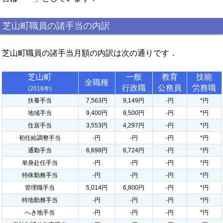
芝山町職員の諸手当の内訳
芝山町職員の諸手当月額の内訳は次の通りです．
芝山町
一般
教育
技能
全職種
行政職
公務員
労務職
(2016年)
扶養手当
7,563円
9,149円
-円
*円
地域手当
9,400円
9,500円
-円
*円
住居手当
3,553円
4,297円
-円
*円
初任給調整手当
-円
-円
-円
*円
通勤手当
6,698円
6,724円
-円
*円
単身赴任手当
-円
-円
-円
*円
特殊勤務手当
-円
-円
-円
*円
管理職手当
5,014円
6,800円
-円
*円
特地勤務手当
-円
-円
-円
*円
へき地手当
-円
-円
-円
*円