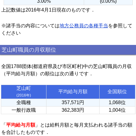
3.00%
(0.00%)
上記数値は2016年4月1日現在のものです．
※諸手当の内容については
地方公務員の各種手当
を参照して
ください
芝山町職員の月収順位
全国1788団体(都道府県及び市区町村)中の芝山町職員の月収
（平均給与月額）の順位は次の通りです．
芝山町
平均給与月額
全国順位
(2016年)
全職種
357,571円
1,068位
一般行政職
362,383円
1,004位
「
平均給与月額
」とは給料月額と毎月支払われる諸手当の額
を合計したものです．