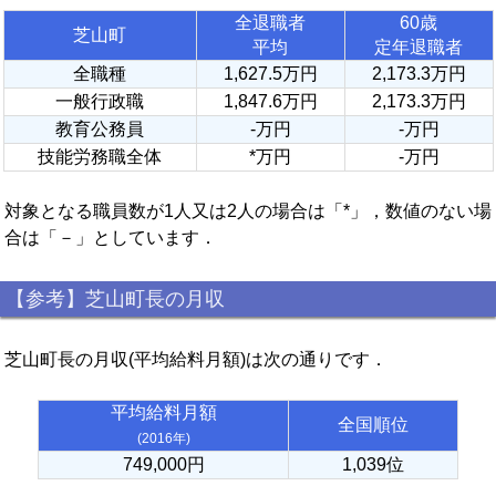
全退職者
60歳
芝山町
平均
定年退職者
全職種
1,627.5万円
2,173.3万円
一般行政職
1,847.6万円
2,173.3万円
教育公務員
-万円
-万円
技能労務職全体
*万円
-万円
対象となる職員数が1人又は2人の場合は「*」，数値のない場
合は「－」としています．
【参考】芝山町長の月収
芝山町長の月収(平均給料月額)は次の通りです．
平均給料月額
全国順位
(2016年)
749,000円
1,039位