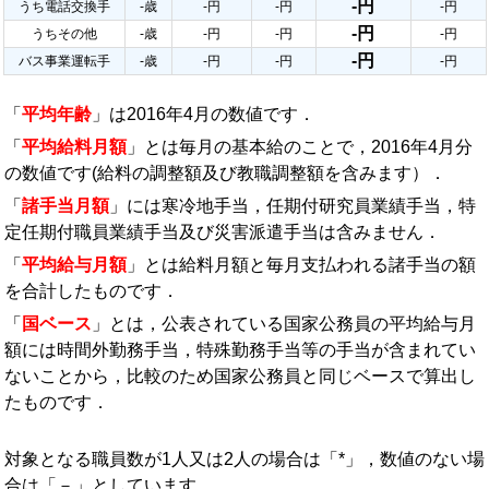
-円
うち電話交換手
-歳
-円
-円
-円
-円
うちその他
-歳
-円
-円
-円
-円
バス事業運転手
-歳
-円
-円
-円
「
平均年齢
」は2016年4月の数値です．
「
平均給料月額
」とは毎月の基本給のことで，2016年4月分
の数値です(給料の調整額及び教職調整額を含みます）．
「
諸手当月額
」には寒冷地手当，任期付研究員業績手当，特
定任期付職員業績手当及び災害派遣手当は含みません．
「
平均給与月額
」とは給料月額と毎月支払われる諸手当の額
を合計したものです．
「
国ベース
」とは，公表されている国家公務員の平均給与月
額には時間外勤務手当，特殊勤務手当等の手当が含まれてい
ないことから，比較のため国家公務員と同じベースで算出し
たものです．
対象となる職員数が1人又は2人の場合は「*」，数値のない場
合は「－」としています．