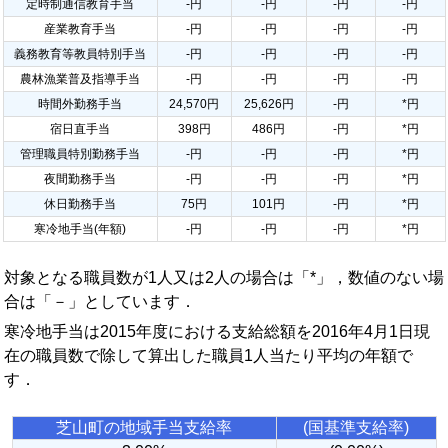
定時制通信教育手当
-円
-円
-円
-円
産業教育手当
-円
-円
-円
-円
義務教育等教員特別手当
-円
-円
-円
-円
農林漁業普及指導手当
-円
-円
-円
-円
時間外勤務手当
24,570円
25,626円
-円
*円
宿日直手当
398円
486円
-円
*円
管理職員特別勤務手当
-円
-円
-円
*円
夜間勤務手当
-円
-円
-円
*円
休日勤務手当
75円
101円
-円
*円
寒冷地手当(年額)
-円
-円
-円
*円
対象となる職員数が1人又は2人の場合は「*」，数値のない場
合は「－」としています．
寒冷地手当は2015年度における支給総額を2016年4月1日現
在の職員数で除して算出した職員1人当たり平均の年額で
す．
芝山町の地域手当支給率
(国基準支給率)