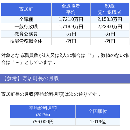
全退職者
60歳
寄居町
平均
定年退職者
全職種
1,721.0万円
2,158.3万円
一般行政職
1,718.9万円
2,228.0万円
教育公務員
-万円
-万円
技能労務職全体
-万円
-万円
対象となる職員数が1人又は2人の場合は「*」，数値のない場
合は「－」としています．
【参考】寄居町長の月収
寄居町長の月収(平均給料月額)は次の通りです．
平均給料月額
全国順位
(2017年)
756,000円
1,019位