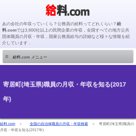
あの会社の年収っていくら？公務員の給料ってどれくらい？
給
料.com
では3,800社以上の民間企業の年収，全国すべての地方公共
団体職員の月収・年収，国家公務員給与の詳細など様々な情報を紹
介しています．
≡
給料.com メニュー
寄居町(埼玉県)職員の月収・年収を知る(2017
年)
給料.com
＞
全国の自治体職員の月収・年収検索
＞
寄居町(埼玉県)職員の
月収・年収を知る(2017年)