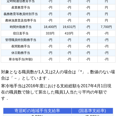
定時制通信教育手当
-円
-円
-円
円
産業教育手当
-円
-円
-円
円
義務教育等教員特別手当
-円
-円
-円
円
農林漁業普及指導手当
-円
-円
-円
円
時間外勤務手当
18,400円
19,631円
-円
7,700円
宿日直手当
333円
410円
-円
-円
管理職員特別勤務手当
-円
-円
-円
-円
夜間勤務手当
-円
-円
-円
-円
休日勤務手当
-円
-円
-円
-円
寒冷地手当(年額)
-円
-円
-円
-円
対象となる職員数が1人又は2人の場合は「*」，数値のない場
合は「－」としています．
寒冷地手当は2016年度における支給総額を2017年4月1日現
在の職員数で除して算出した職員1人当たり平均の年額で
す．
寄居町の地域手当支給率
(国基準支給率)