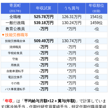
寄居町
年収順位
年収試算
うち賞与
(2017年)
(全国)
全職種
525.78万円
126.31万円
1541位
一般行政職
539.18万円
130.24万円
1459位
教育公務員
-万円
*万円
-位
▼技能労務職等
509.49万円
130.74万円
-位
技能労務職全体
-万円
-万円
-位
清掃職員
-万円
-万円
-位
学校給食員
-万円
-万円
-位
守衛
-万円
*万円
-位
用務員
-万円
*万円
-位
自動車運転手
-万円
-万円
-位
電話交換手
-万円
*万円
-位
その他
-万円
-万円
-位
バス事業運転手
「
年収
」は「
平均給与月額×12＋賞与(年額)
」で計算していま
す(寒冷地手当，任期付研究員業績手当，特定任期付職員業績