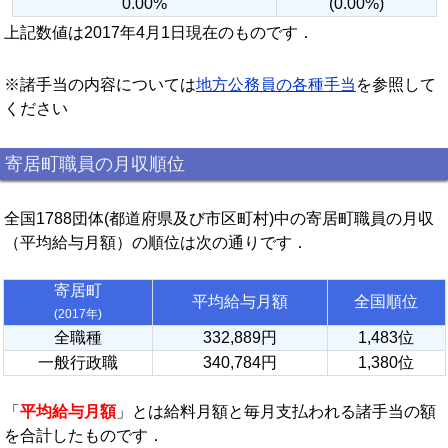
0.00%
(0.00%)
上記数値は2017年4月1日現在のものです．
※諸手当の内容については
地方公務員の各種手当
を参照して
ください
寄居町職員の月収順位
全国1788団体(都道府県及び市区町村)中の寄居町職員の月収
（平均給与月額）の順位は次の通りです．
寄居町
平均給与月額
全国順位
(2017年)
全職種
332,889円
1,483位
一般行政職
340,784円
1,380位
「
平均給与月額
」とは給料月額と毎月支払われる諸手当の額
を合計したものです．