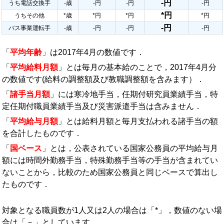
-円
うち電話交換手
-歳
-円
-円
-円
*円
うちその他
*歳
*円
*円
*円
-円
バス事業運転手
-歳
-円
-円
-円
「
平均年齢
」は2017年4月の数値です．
「
平均給料月額
」とは毎月の基本給のことで，2017年4月分
の数値です(給料の調整額及び教職調整額を含みます）．
「
諸手当月額
」には寒冷地手当，任期付研究員業績手当，特
定任期付職員業績手当及び災害派遣手当は含みません．
「
平均給与月額
」とは給料月額と毎月支払われる諸手当の額
を合計したものです．
「
国ベース
」とは，公表されている国家公務員の平均給与月
額には時間外勤務手当，特殊勤務手当等の手当が含まれてい
ないことから，比較のため国家公務員と同じベースで算出し
たものです．
対象となる職員数が1人又は2人の場合は「*」，数値のない場
合は「－」としています．