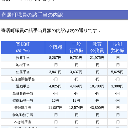
寄居町職員の諸手当の内訳
寄居町職員の諸手当月額の内訳は次の通りです．
寄居町
一般
教育
技能
全職種
行政職
公務員
労務職
(2017年)
扶養手当
8,287円
9,751円
21,975円
-円
地域手当
-円
-円
-円
-円
住居手当
3,841円
3,437円
-円
5,625円
初任給調整手当
-円
-円
-円
-円
通勤手当
4,825円
4,469円
10,700円
3,300円
単身赴任手当
-円
-円
-円
-円
特殊勤務手当
16円
12円
-円
-円
管理職手当
11,087円
12,574円
43,800円
-円
特地勤務手当
-円
-円
-円
-円
へき地手当
-円
-円
-円
-円