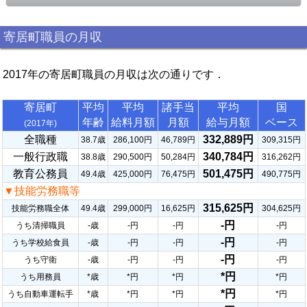
寄居町職員の月収
2017年の寄居町職員の月収は次の通りです．
寄居町
平均
平均
諸手当
平均
国
年齢
給料月額
月額
給与月額
ベース
(2017年)
全職種
332,889円
38.7歳
286,100円
46,789円
309,315円
一般行政職
340,784円
38.8歳
290,500円
50,284円
316,262円
教育公務員
501,475円
49.4歳
425,000円
76,475円
490,775円
▼技能労務職等
315,625円
技能労務職全体
49.4歳
299,000円
16,625円
304,625円
-円
うち清掃職員
-歳
-円
-円
-円
-円
うち学校給食員
-歳
-円
-円
-円
-円
うち守衛
-歳
-円
-円
-円
*円
うち用務員
*歳
*円
*円
*円
*円
うち自動車運転手
*歳
*円
*円
*円