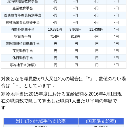
定時制通信教育手当
-円
-円
-円
-円
産業教育手当
-円
-円
-円
-円
義務教育等教員特別手当
-円
-円
-円
-円
農林漁業普及指導手当
-円
-円
-円
-円
時間外勤務手当
10,381円
9,968円
11,438円
*円
宿日直手当
714円
818円
-円
*円
管理職員特別勤務手当
-円
-円
-円
*円
夜間勤務手当
-円
-円
-円
*円
休日勤務手当
-円
-円
-円
*円
寒冷地手当(年額)
-円
-円
-円
*円
対象となる職員数が1人又は2人の場合は「*」，数値のない場
合は「－」としています．
寒冷地手当は2015年度における支給総額を2016年4月1日現
在の職員数で除して算出した職員1人当たり平均の年額で
す．
滑川町の地域手当支給率
(国基準支給率)