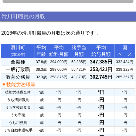
滑川町職員の月収
2016年の滑川町職員の月収は次の通りです．
滑川町
平均
平均
諸手当
平均
国
年齢
給料月額
月額
給与月額
ベース
(2016年)
全職種
347,385円
37.8歳
294,000円
53,385円
332,484円
一般行政職
353,421円
38.3歳
298,000円
55,421円
339,222円
教育公務員
302,745円
32.3歳
258,875円
43,870円
285,357円
▼技能労務職等
*円
技能労務職全体
*歳
*円
*円
*円
-円
うち清掃職員
-歳
-円
-円
-円
-円
うち学校給食員
-歳
-円
-円
-円
-円
うち守衛
-歳
-円
-円
-円
-円
うち用務員
-歳
-円
-円
-円
-円
うち自動車運転手
-歳
-円
-円
-円