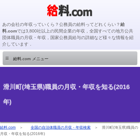
あの会社の年収っていくら？公務員の給料ってどれくらい？
給
料.com
では3,800社以上の民間企業の年収，全国すべての地方公共
団体職員の月収・年収，国家公務員給与の詳細など様々な情報を紹
介しています．
≡
給料.com メニュー
滑川町(埼玉県)職員の月収・年収を知る(2016
年)
給料.com
＞
全国の自治体職員の月収・年収検索
＞
滑川町(埼玉県)職員の
月収・年収を知る(2016年)