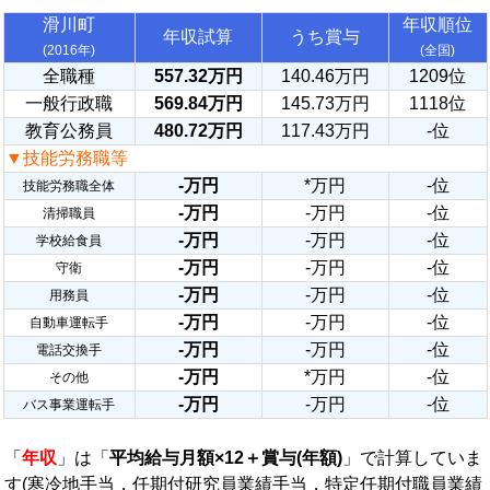
滑川町
年収順位
年収試算
うち賞与
(2016年)
(全国)
全職種
557.32万円
140.46万円
1209位
一般行政職
569.84万円
145.73万円
1118位
教育公務員
480.72万円
117.43万円
-位
▼技能労務職等
-万円
*万円
-位
技能労務職全体
-万円
-万円
-位
清掃職員
-万円
-万円
-位
学校給食員
-万円
-万円
-位
守衛
-万円
-万円
-位
用務員
-万円
-万円
-位
自動車運転手
-万円
-万円
-位
電話交換手
-万円
*万円
-位
その他
-万円
-万円
-位
バス事業運転手
「
年収
」は「
平均給与月額×12＋賞与(年額)
」で計算していま
す(寒冷地手当，任期付研究員業績手当，特定任期付職員業績