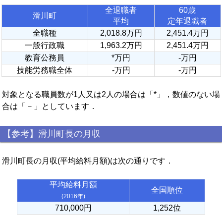
全退職者
60歳
滑川町
平均
定年退職者
全職種
2,018.8万円
2,451.4万円
一般行政職
1,963.2万円
2,451.4万円
教育公務員
*万円
-万円
技能労務職全体
-万円
-万円
対象となる職員数が1人又は2人の場合は「*」，数値のない場
合は「－」としています．
【参考】滑川町長の月収
滑川町長の月収(平均給料月額)は次の通りです．
平均給料月額
全国順位
(2016年)
710,000円
1,252位