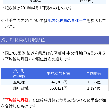
6.00%
(6.00%)
上記数値は2016年4月1日現在のものです．
※諸手当の内容については
地方公務員の各種手当
を参照して
ください
滑川町職員の月収順位
全国1788団体(都道府県及び市区町村)中の滑川町職員の月収
（平均給与月額）の順位は次の通りです．
滑川町
平均給与月額
全国順位
(2016年)
全職種
347,385円
1,256位
一般行政職
353,421円
1,194位
「
平均給与月額
」とは給料月額と毎月支払われる諸手当の額
を合計したものです．