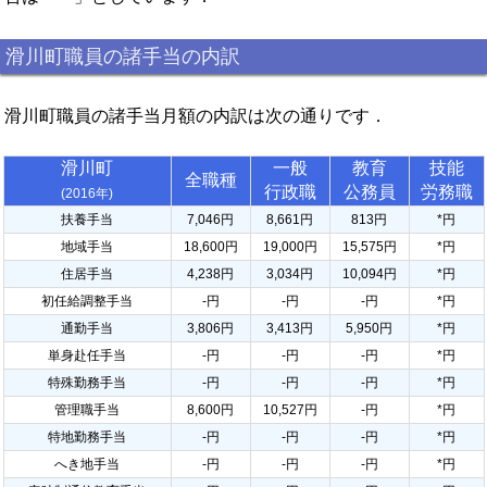
滑川町職員の諸手当の内訳
滑川町職員の諸手当月額の内訳は次の通りです．
滑川町
一般
教育
技能
全職種
行政職
公務員
労務職
(2016年)
扶養手当
7,046円
8,661円
813円
*円
地域手当
18,600円
19,000円
15,575円
*円
住居手当
4,238円
3,034円
10,094円
*円
初任給調整手当
-円
-円
-円
*円
通勤手当
3,806円
3,413円
5,950円
*円
単身赴任手当
-円
-円
-円
*円
特殊勤務手当
-円
-円
-円
*円
管理職手当
8,600円
10,527円
-円
*円
特地勤務手当
-円
-円
-円
*円
へき地手当
-円
-円
-円
*円