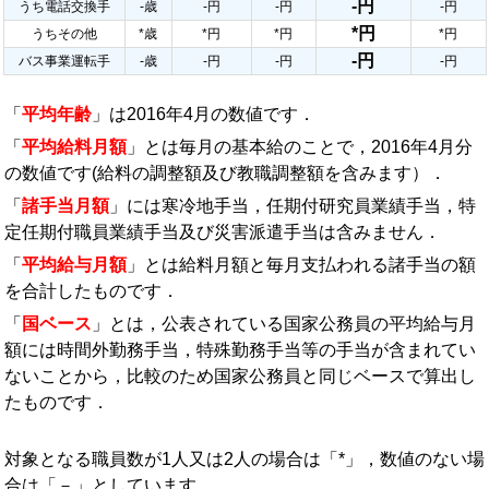
-円
うち電話交換手
-歳
-円
-円
-円
*円
うちその他
*歳
*円
*円
*円
-円
バス事業運転手
-歳
-円
-円
-円
「
平均年齢
」は2016年4月の数値です．
「
平均給料月額
」とは毎月の基本給のことで，2016年4月分
の数値です(給料の調整額及び教職調整額を含みます）．
「
諸手当月額
」には寒冷地手当，任期付研究員業績手当，特
定任期付職員業績手当及び災害派遣手当は含みません．
「
平均給与月額
」とは給料月額と毎月支払われる諸手当の額
を合計したものです．
「
国ベース
」とは，公表されている国家公務員の平均給与月
額には時間外勤務手当，特殊勤務手当等の手当が含まれてい
ないことから，比較のため国家公務員と同じベースで算出し
たものです．
対象となる職員数が1人又は2人の場合は「*」，数値のない場
合は「－」としています．