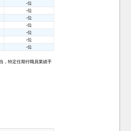
-位
-位
-位
-位
-位
-位
-位
手当，特定任期付職員業績手