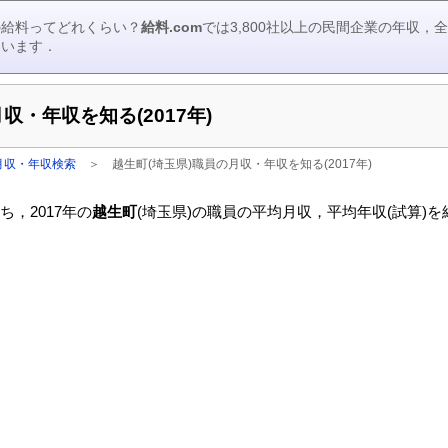
の給料ってどれくらい？
給料.com
では3,800社以上の民間企業の年収
ています．
収・年収を知る(2017年)
月収・年収検索
＞
越生町(埼玉県)職員の月収・年収を知る(2017年)
，2017年の
越生町
(埼玉県)の職員の平均月収，平均年収(試算)