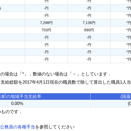
-円
-円
*
当
-円
-円
*
-円
-円
*
7,298円
7,136円
*
703円
890円
*
-円
-円
*
-円
-円
*
-円
-円
*
-円
-円
*
人の場合は「*」，数値のない場合は「－」としています．
る支給総額を2017年4月1日現在の職員数で除して算出した職員1人
生町の地域手当支給率
(国
0.00%
(
のものです．
方公務員の各種手当
を参照してください