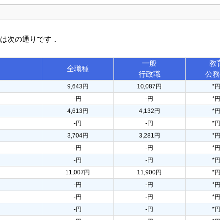
訳は次の通りです．
一般
教
全職種
行政職
公
9,643円
10,087円
*
-円
-円
*
4,613円
4,132円
*
-円
-円
*
3,704円
3,281円
*
-円
-円
*
-円
-円
*
11,007円
11,900円
*
-円
-円
*
-円
-円
*
-円
-円
*