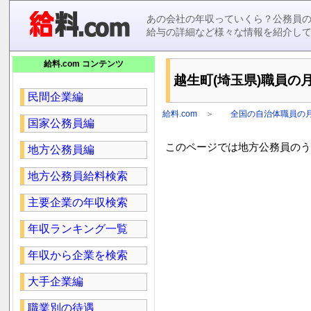
あの会社の年収っていくら？公務員
給与の詳細など様々な情報を紹介し
給料.com コンテンツ
越生町(埼玉県)職員の月
民間企業編
給料.com
＞
全国の自治体職員の
国家公務員編
このページでは地方公務員のうち
地方公務員編
地方公務員給料検索
主要企業の年収検索
年収ランキング一覧
年収から企業を検索
大手企業編
職業別の待遇