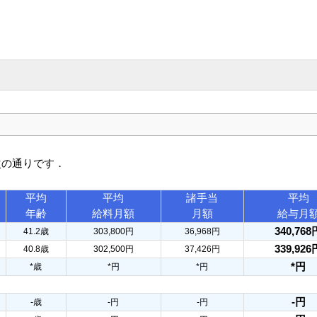
次の通りです．
平均
平均
諸手当
平均
年齢
給料月額
月額
給与月
340,768
41.2歳
303,800円
36,968円
339,926
40.8歳
302,500円
37,426円
*円
*歳
*円
*円
-円
-歳
-円
-円