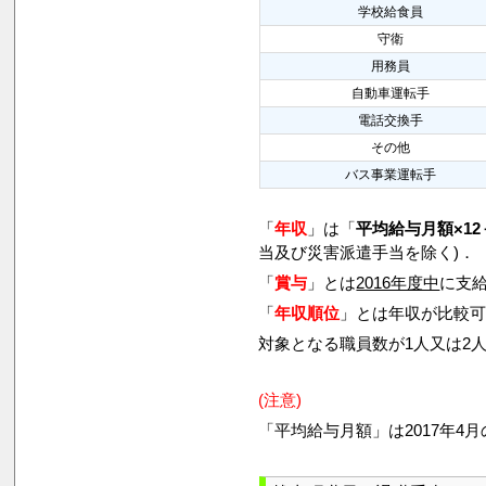
学校給食員
守衛
用務員
自動車運転手
電話交換手
その他
バス事業運転手
「
年収
」は「
平均給与月額×12
当及び災害派遣手当を除く)．
「
賞与
」とは
2016年度中
に支給
「
年収順位
」とは年収が比較
対象となる職員数が1人又は2
(注意)
「平均給与月額」は2017年4