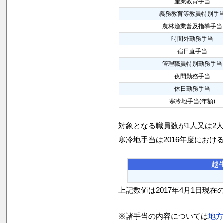
産業教育手当
義務教育等教員特別手
農林漁業普及指導手当
時間外勤務手当
宿日直手当
管理職員特別勤務手当
夜間勤務手当
休日勤務手当
寒冷地手当(年額)
対象となる職員数が1人又は2
寒冷地手当は2016年度におけ
越
上記数値は2017年4月1日現在
※諸手当の内容については
地