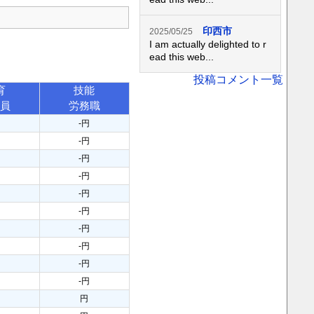
印西市
2025/05/25
I am actually delighted to r
ead this web...
投稿コメント一覧
育
技能
務員
労務職
円
-円
円
-円
円
-円
円
-円
円
-円
円
-円
円
-円
円
-円
円
-円
円
-円
円
円