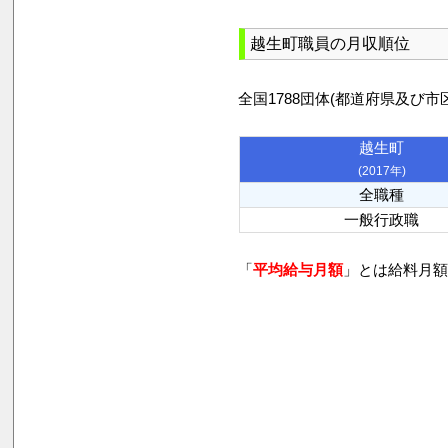
越生町職員の月収順位
全国1788団体(都道府県及
越生町
(2017年)
全職種
一般行政職
「
平均給与月額
」とは給料月