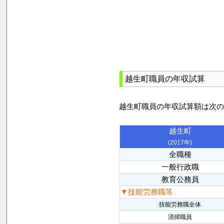
越生町職員の年収試算
越生町職員の年収試算額は次
越生町
(2017年)
全職種
一般行政職
教育公務員
▼技能労務職等
技能労務職全体
清掃職員