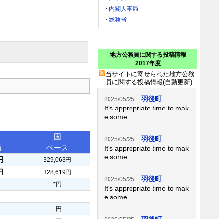
・
内閣人事局
・
総務省
地方公務員に関する投稿情報
2017年度
当サイトに寄せられた地方公務
員に関する投稿情報(自動更新)
羽後町
2025/05/25
It's appropriate time to mak
e some ...
国
羽後町
2025/05/25
額
ベース
It's appropriate time to mak
e some ...
円
329,063円
円
328,619円
羽後町
2025/05/25
*円
It's appropriate time to mak
e some ...
-円