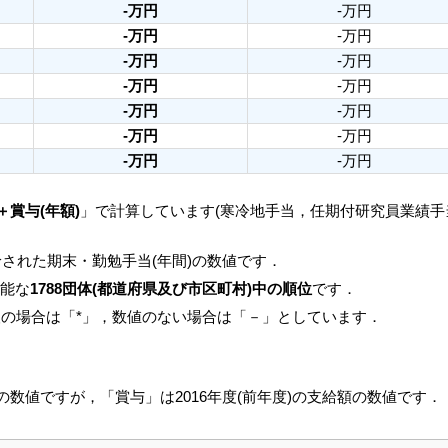
-万円
-万円
-万円
-万円
-万円
-万円
-万円
-万円
-万円
-万円
-万円
-万円
-万円
-万円
＋賞与(年額)
」で計算しています(寒冷地手当，任期付研究員業績
された期末・勤勉手当(年間)の数値です．
可能な
1788団体(都道府県及び市区町村)中の順位
です．
人の場合は「*」，数値のない場合は「－」としています．
月の数値ですが，「賞与」は2016年度(前年度)の支給額の数値です．