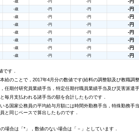
-円
-歳
-円
-円
-円
-歳
-円
-円
-円
-歳
-円
-円
-円
-歳
-円
-円
-円
-歳
-円
-円
-円
-歳
-円
-円
-円
-歳
-円
-円
-円
-歳
-円
-円
数値です．
本給のことで，2017年4月分の数値です(給料の調整額及び教職調
当，任期付研究員業績手当，特定任期付職員業績手当及び災害派遣
額と毎月支払われる諸手当の額を合計したものです．
ている国家公務員の平均給与月額には時間外勤務手当，特殊勤務手
務員と同じベースで算出したものです．
人の場合は「*」，数値のない場合は「－」としています．