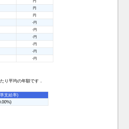
円
円
円
円
円
円
円
-円
円
-円
円
-円
円
-円
円
-円
円
-円
当たり平均の年額です．
基準支給率)
0.00%)