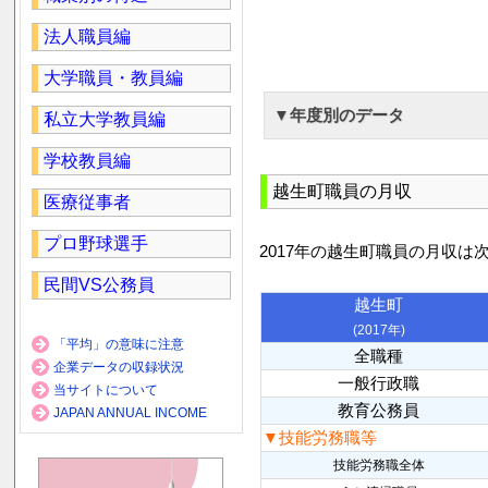
法人職員編
大学職員・教員編
▼年度別のデータ
私立大学教員編
学校教員編
越生町職員の月収
医療従事者
プロ野球選手
2017年の越生町職員の月収は
民間VS公務員
越生町
(2017年)
「平均」の意味に注意
全職種
企業データの収録状況
一般行政職
当サイトについて
教育公務員
JAPAN ANNUAL INCOME
▼技能労務職等
技能労務職全体