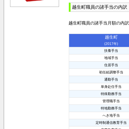
越生町職員の諸手当の内訳
越生町職員の諸手当月額の内
越生町
(2017年)
扶養手当
地域手当
住居手当
初任給調整手当
通勤手当
単身赴任手当
特殊勤務手当
管理職手当
特地勤務手当
へき地手当
定時制通信教育手当