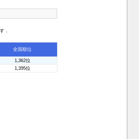
です．
全国順位
1,362位
1,395位