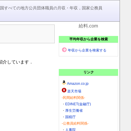
，全国すべての地方公共団体職員の月収・年収，国家公務員
給料.com
平均年収から企業を検索
年収から企業を検索する
を紹介しています．
リンク
Amazon.co.jp
楽天市場
-民間給料関係-
・
EDINET(金融庁)
・
厚生労働省
・
国税庁
-公務員給料関係-
・
人事院