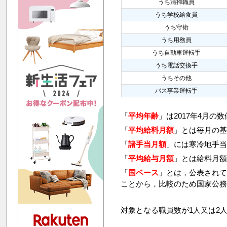
うち清掃職員
うち学校給食員
うち守衛
うち用務員
うち自動車運転手
うち電話交換手
うちその他
バス事業運転手
「
平均年齢
」は2017年4月の
「
平均給料月額
」とは毎月の基
「
諸手当月額
」には寒冷地手
「
平均給与月額
」とは給料月
「
国ベース
」とは，公表され
ことから，比較のため国家公
対象となる職員数が1人又は2