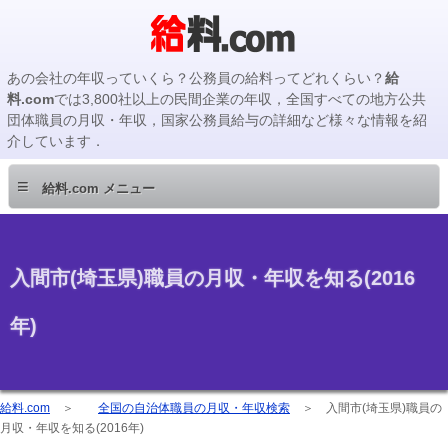
あの会社の年収っていくら？公務員の給料ってどれくらい？
給
料.com
では3,800社以上の民間企業の年収，全国すべての地方公共
団体職員の月収・年収，国家公務員給与の詳細など様々な情報を紹
介しています．
≡
給料.com メニュー
入間市(埼玉県)職員の月収・年収を知る(2016
年)
給料.com
＞
全国の自治体職員の月収・年収検索
＞
入間市(埼玉県)職員の
月収・年収を知る(2016年)