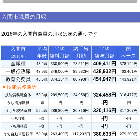
入間市職員の月収
2016年の入間市職員の月収は次の通りです．
入間市
平均
平均
諸手当
平均
国
年齢
給料月額
月額
給与月額
ベース
(2016年)
全職種
409,411円
43.2歳
330,900円
78,511円
378,194円
一般行政職
438,932円
43.9歳
349,000円
89,932円
403,461円
教育公務員
454,947円
45.5歳
374,154円
80,793円
443,921円
▼技能労務職等
324,458円
技能労務職全体
53.3歳
289,500円
34,958円
316,477円
-円
うち清掃職員
-歳
-円
-円
-円
320,116円
うち学校給食員
52.5歳
289,800円
30,316円
317,307円
-円
うち守衛
-歳
-円
-円
-円
-円
うち用務員
-歳
-円
-円
-円
380,633円
うち自動車運転手
58.0歳
263,400円
117,233円
279,200円