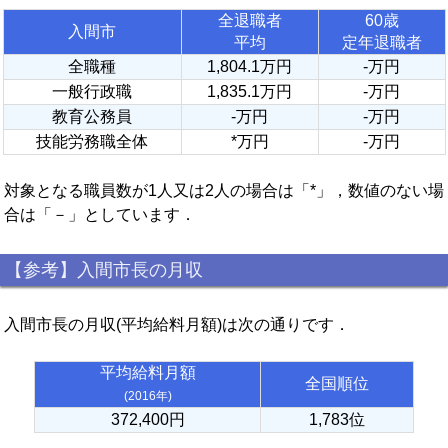
全退職者
60歳
入間市
平均
定年退職者
全職種
1,804.1万円
-万円
一般行政職
1,835.1万円
-万円
教育公務員
-万円
-万円
技能労務職全体
*万円
-万円
対象となる職員数が1人又は2人の場合は「*」，数値のない場
合は「－」としています．
【参考】入間市長の月収
入間市長の月収(平均給料月額)は次の通りです．
平均給料月額
全国順位
(2016年)
372,400円
1,783位