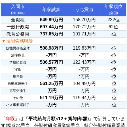
入間市
年収順位
年収試算
うち賞与
(2016年)
(全国)
全職種
649.99万円
158.70万円
232位
一般行政職
697.44万円
170.72万円
62位
教育公務員
737.65万円
191.71万円
-位
▼技能労務職等
508.98万円
119.63万円
-位
技能労務職全体
-万円
-万円
-位
清掃職員
506.57万円
122.43万円
-位
学校給食員
-万円
-万円
-位
守衛
-万円
*万円
-位
用務員
561.25万円
104.49万円
-位
自動車運転手
-万円
-万円
-位
電話交換手
511.19万円
119.44万円
-位
その他
-万円
-万円
-位
バス事業運転手
「
年収
」は「
平均給与月額×12＋賞与(年額)
」で計算していま
す(寒冷地手当，任期付研究員業績手当，特定任期付職員業績