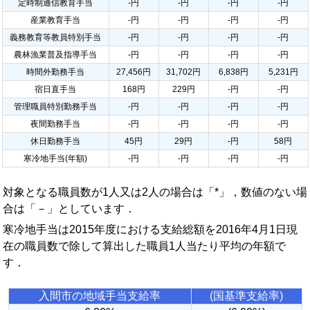
定時制通信教育手当
-円
-円
-円
-円
産業教育手当
-円
-円
-円
-円
義務教育等教員特別手当
-円
-円
-円
-円
農林漁業普及指導手当
-円
-円
-円
-円
時間外勤務手当
27,456円
31,702円
6,838円
5,231円
宿日直手当
168円
229円
-円
-円
管理職員特別勤務手当
-円
-円
-円
-円
夜間勤務手当
-円
-円
-円
-円
休日勤務手当
45円
29円
-円
58円
寒冷地手当(年額)
-円
-円
-円
-円
対象となる職員数が1人又は2人の場合は「*」，数値のない場
合は「－」としています．
寒冷地手当は2015年度における支給総額を2016年4月1日現
在の職員数で除して算出した職員1人当たり平均の年額で
す．
入間市の地域手当支給率
(国基準支給率)