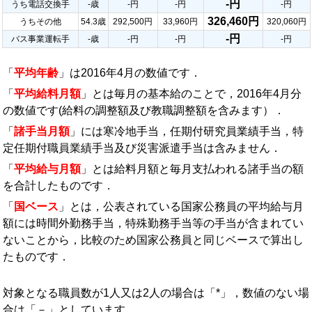
-円
うち電話交換手
-歳
-円
-円
-円
326,460円
うちその他
54.3歳
292,500円
33,960円
320,060円
-円
バス事業運転手
-歳
-円
-円
-円
「
平均年齢
」は2016年4月の数値です．
「
平均給料月額
」とは毎月の基本給のことで，2016年4月分
の数値です(給料の調整額及び教職調整額を含みます）．
「
諸手当月額
」には寒冷地手当，任期付研究員業績手当，特
定任期付職員業績手当及び災害派遣手当は含みません．
「
平均給与月額
」とは給料月額と毎月支払われる諸手当の額
を合計したものです．
「
国ベース
」とは，公表されている国家公務員の平均給与月
額には時間外勤務手当，特殊勤務手当等の手当が含まれてい
ないことから，比較のため国家公務員と同じベースで算出し
たものです．
対象となる職員数が1人又は2人の場合は「*」，数値のない場
合は「－」としています．