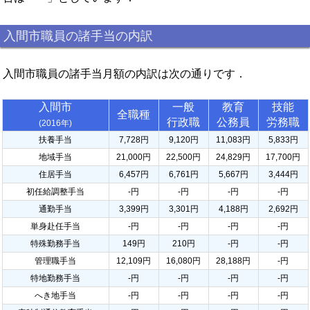
入間市職員の諸手当の内訳
入間市職員の諸手当月額の内訳は次の通りです．
入間市
一般
教育
技能
全職種
行政職
公務員
労務職
(2016年)
扶養手当
7,728円
9,120円
11,083円
5,833円
地域手当
21,000円
22,500円
24,829円
17,700円
住居手当
6,457円
6,761円
5,667円
3,444円
初任給調整手当
-円
-円
-円
-円
通勤手当
3,399円
3,301円
4,188円
2,692円
単身赴任手当
-円
-円
-円
-円
特殊勤務手当
149円
210円
-円
-円
管理職手当
12,109円
16,080円
28,188円
-円
特地勤務手当
-円
-円
-円
-円
へき地手当
-円
-円
-円
-円