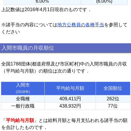
6.00%
(6.00%)
上記数値は2016年4月1日現在のものです．
※諸手当の内容については
地方公務員の各種手当
を参照して
ください
入間市職員の月収順位
全国1788団体(都道府県及び市区町村)中の入間市職員の月収
（平均給与月額）の順位は次の通りです．
入間市
平均給与月額
全国順位
(2016年)
全職種
409,411円
262位
一般行政職
438,932円
77位
「
平均給与月額
」とは給料月額と毎月支払われる諸手当の額
を合計したものです．