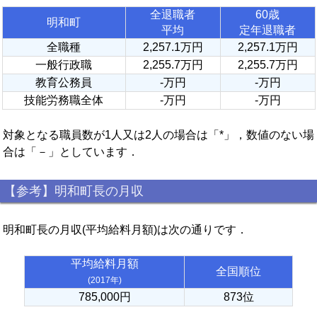
全退職者
60歳
明和町
平均
定年退職者
全職種
2,257.1万円
2,257.1万円
一般行政職
2,255.7万円
2,255.7万円
教育公務員
-万円
-万円
技能労務職全体
-万円
-万円
対象となる職員数が1人又は2人の場合は「*」，数値のない場
合は「－」としています．
【参考】明和町長の月収
明和町長の月収(平均給料月額)は次の通りです．
平均給料月額
全国順位
(2017年)
785,000円
873位