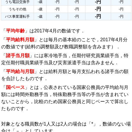
-円
うち電話交換手
-歳
-円
-円
-円
-円
うちその他
-歳
-円
-円
-円
-円
バス事業運転手
-歳
-円
-円
-円
「
平均年齢
」は2017年4月の数値です．
「
平均給料月額
」とは毎月の基本給のことで，2017年4月分
の数値です(給料の調整額及び教職調整額を含みます）．
「
諸手当月額
」には寒冷地手当，任期付研究員業績手当，特
定任期付職員業績手当及び災害派遣手当は含みません．
「
平均給与月額
」とは給料月額と毎月支払われる諸手当の額
を合計したものです．
「
国ベース
」とは，公表されている国家公務員の平均給与月
額には時間外勤務手当，特殊勤務手当等の手当が含まれてい
ないことから，比較のため国家公務員と同じベースで算出し
たものです．
対象となる職員数が1人又は2人の場合は「*」，数値のない場
合は「－」としています．