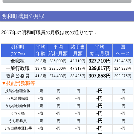
明和町職員の月収
2017年の明和町職員の月収は次の通りです．
明和町
平均
平均
諸手当
平均
国
年齢
給料月額
月額
給与月額
ベース
(2017年)
全職種
327,710円
39.3歳
285,000円
42,710円
312,485円
一般行政職
339,817円
39.7歳
292,500円
47,317円
324,323円
教育公務員
307,858円
41.3歳
274,433円
33,425円
292,275円
▼技能労務職等
-円
技能労務職全体
-歳
-円
-円
-円
-円
うち清掃職員
-歳
-円
-円
-円
-円
うち学校給食員
-歳
-円
-円
-円
-円
うち守衛
-歳
-円
-円
-円
-円
うち用務員
-歳
-円
-円
-円
-円
うち自動車運転手
-歳
-円
-円
-円