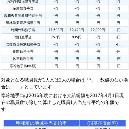
定時制通信教育手当
-円
-円
-円
円
産業教育手当
-円
-円
-円
円
義務教育等教員特別手当
-円
-円
-円
円
農林漁業普及指導手当
-円
-円
-円
円
時間外勤務手当
11,698円
12,423円
12,000円
-円
宿日直手当
757円
935円
-円
-円
管理職員特別勤務手当
-円
-円
-円
-円
夜間勤務手当
-円
-円
-円
-円
休日勤務手当
-円
-円
-円
-円
寒冷地手当(年額)
-円
-円
-円
-円
対象となる職員数が1人又は2人の場合は「*」，数値のない場
合は「－」としています．
寒冷地手当は2016年度における支給総額を2017年4月1日現
在の職員数で除して算出した職員1人当たり平均の年額で
す．
明和町の地域手当支給率
(国基準支給率)