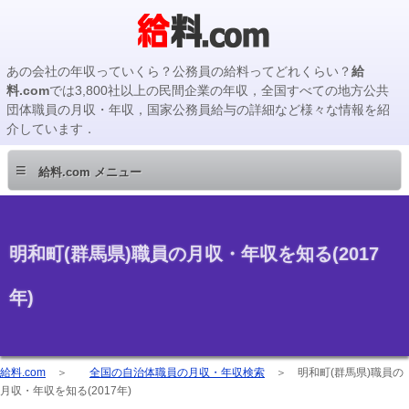
あの会社の年収っていくら？公務員の給料ってどれくらい？
給
料.com
では3,800社以上の民間企業の年収，全国すべての地方公共
団体職員の月収・年収，国家公務員給与の詳細など様々な情報を紹
介しています．
≡
給料.com メニュー
明和町(群馬県)職員の月収・年収を知る(2017
年)
給料.com
＞
全国の自治体職員の月収・年収検索
＞
明和町(群馬県)職員の
月収・年収を知る(2017年)