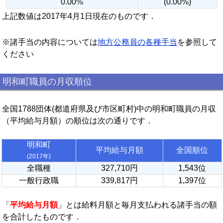
0.00%
(0.00%)
上記数値は2017年4月1日現在のものです．
※諸手当の内容については
地方公務員の各種手当
を参照して
ください
明和町職員の月収順位
全国1788団体(都道府県及び市区町村)中の明和町職員の月収
（平均給与月額）の順位は次の通りです．
明和町
平均給与月額
全国順位
(2017年)
全職種
327,710円
1,543位
一般行政職
339,817円
1,397位
「
平均給与月額
」とは給料月額と毎月支払われる諸手当の額
を合計したものです．