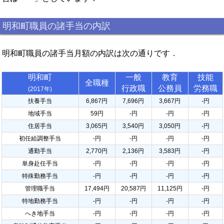
明和町職員の諸手当の内訳
明和町職員の諸手当月額の内訳は次の通りです．
明和町
一般
教育
技能
全職種
行政職
公務員
労務職
(2017年)
扶養手当
6,867円
7,696円
3,667円
-円
地域手当
59円
-円
-円
-円
住居手当
3,065円
3,540円
3,050円
-円
初任給調整手当
-円
-円
-円
-円
通勤手当
2,770円
2,136円
3,583円
-円
単身赴任手当
-円
-円
-円
-円
特殊勤務手当
-円
-円
-円
-円
管理職手当
17,494円
20,587円
11,125円
-円
特地勤務手当
-円
-円
-円
-円
へき地手当
-円
-円
-円
-円