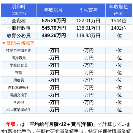
明和町
年収順位
年収試算
うち賞与
(2017年)
(全国)
全職種
525.26万円
132.01万円
1544位
一般行政職
545.79万円
138.01万円
1402位
教育公務員
489.26万円
119.83万円
-位
▼技能労務職等
-万円
-万円
-位
技能労務職全体
-万円
-万円
-位
清掃職員
-万円
-万円
-位
学校給食員
-万円
-万円
-位
守衛
-万円
-万円
-位
用務員
-万円
-万円
-位
自動車運転手
-万円
-万円
-位
電話交換手
-万円
-万円
-位
その他
-万円
-万円
-位
バス事業運転手
「
年収
」は「
平均給与月額×12＋賞与(年額)
」で計算していま
す(寒冷地手当，任期付研究員業績手当，特定任期付職員業績