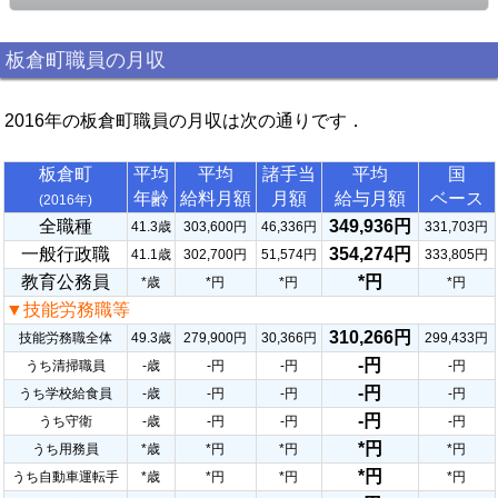
板倉町職員の月収
2016年の板倉町職員の月収は次の通りです．
板倉町
平均
平均
諸手当
平均
国
年齢
給料月額
月額
給与月額
ベース
(2016年)
全職種
349,936円
41.3歳
303,600円
46,336円
331,703円
一般行政職
354,274円
41.1歳
302,700円
51,574円
333,805円
教育公務員
*円
*歳
*円
*円
*円
▼技能労務職等
310,266円
技能労務職全体
49.3歳
279,900円
30,366円
299,433円
-円
うち清掃職員
-歳
-円
-円
-円
-円
うち学校給食員
-歳
-円
-円
-円
-円
うち守衛
-歳
-円
-円
-円
*円
うち用務員
*歳
*円
*円
*円
*円
うち自動車運転手
*歳
*円
*円
*円