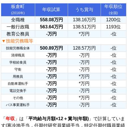
板倉町
年収順位
年収試算
うち賞与
(2016年)
(全国)
全職種
558.08万円
138.16万円
1200位
一般行政職
563.64万円
138.51万円
1193位
教育公務員
-万円
*万円
-位
▼技能労務職等
500.89万円
128.57万円
-位
技能労務職全体
-万円
-万円
-位
清掃職員
-万円
-万円
-位
学校給食員
-万円
-万円
-位
守衛
-万円
*万円
-位
用務員
-万円
*万円
-位
自動車運転手
-万円
-万円
-位
電話交換手
-万円
*万円
-位
その他
-万円
-万円
-位
バス事業運転手
「
年収
」は「
平均給与月額×12＋賞与(年額)
」で計算していま
す(寒冷地手当，任期付研究員業績手当，特定任期付職員業績