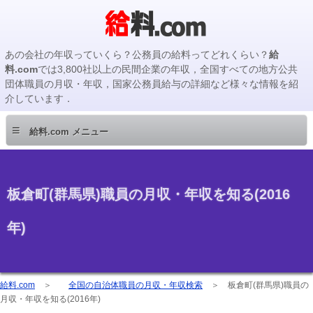
あの会社の年収っていくら？公務員の給料ってどれくらい？
給
料.com
では3,800社以上の民間企業の年収，全国すべての地方公共
団体職員の月収・年収，国家公務員給与の詳細など様々な情報を紹
介しています．
≡
給料.com メニュー
板倉町(群馬県)職員の月収・年収を知る(2016
年)
給料.com
＞
全国の自治体職員の月収・年収検索
＞
板倉町(群馬県)職員の
月収・年収を知る(2016年)