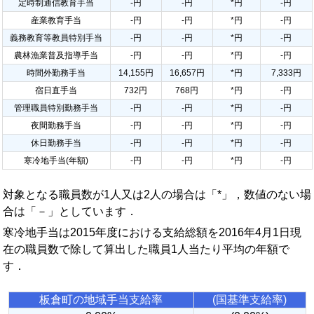
定時制通信教育手当
-円
-円
*円
-円
産業教育手当
-円
-円
*円
-円
義務教育等教員特別手当
-円
-円
*円
-円
農林漁業普及指導手当
-円
-円
*円
-円
時間外勤務手当
14,155円
16,657円
*円
7,333円
宿日直手当
732円
768円
*円
-円
管理職員特別勤務手当
-円
-円
*円
-円
夜間勤務手当
-円
-円
*円
-円
休日勤務手当
-円
-円
*円
-円
寒冷地手当(年額)
-円
-円
*円
-円
対象となる職員数が1人又は2人の場合は「*」，数値のない場
合は「－」としています．
寒冷地手当は2015年度における支給総額を2016年4月1日現
在の職員数で除して算出した職員1人当たり平均の年額で
す．
板倉町の地域手当支給率
(国基準支給率)