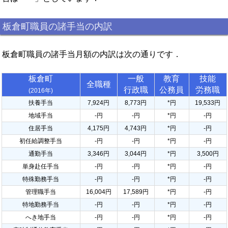
板倉町職員の諸手当の内訳
板倉町職員の諸手当月額の内訳は次の通りです．
板倉町
一般
教育
技能
全職種
行政職
公務員
労務職
(2016年)
扶養手当
7,924円
8,773円
*円
19,533円
地域手当
-円
-円
*円
-円
住居手当
4,175円
4,743円
*円
-円
初任給調整手当
-円
-円
*円
-円
通勤手当
3,346円
3,044円
*円
3,500円
単身赴任手当
-円
-円
*円
-円
特殊勤務手当
-円
-円
*円
-円
管理職手当
16,004円
17,589円
*円
-円
特地勤務手当
-円
-円
*円
-円
へき地手当
-円
-円
*円
-円