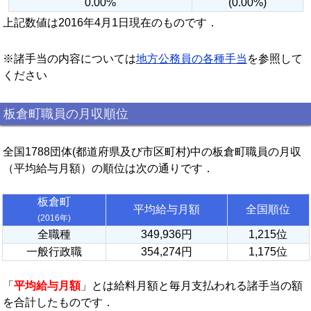
0.00%
(0.00%)
上記数値は2016年4月1日現在のものです．
※諸手当の内容については
地方公務員の各種手当
を参照して
ください
板倉町職員の月収順位
全国1788団体(都道府県及び市区町村)中の板倉町職員の月収
（平均給与月額）の順位は次の通りです．
板倉町
平均給与月額
全国順位
(2016年)
全職種
349,936円
1,215位
一般行政職
354,274円
1,175位
「
平均給与月額
」とは給料月額と毎月支払われる諸手当の額
を合計したものです．