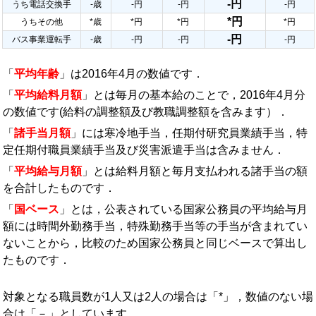
-円
うち電話交換手
-歳
-円
-円
-円
*円
うちその他
*歳
*円
*円
*円
-円
バス事業運転手
-歳
-円
-円
-円
「
平均年齢
」は2016年4月の数値です．
「
平均給料月額
」とは毎月の基本給のことで，2016年4月分
の数値です(給料の調整額及び教職調整額を含みます）．
「
諸手当月額
」には寒冷地手当，任期付研究員業績手当，特
定任期付職員業績手当及び災害派遣手当は含みません．
「
平均給与月額
」とは給料月額と毎月支払われる諸手当の額
を合計したものです．
「
国ベース
」とは，公表されている国家公務員の平均給与月
額には時間外勤務手当，特殊勤務手当等の手当が含まれてい
ないことから，比較のため国家公務員と同じベースで算出し
たものです．
対象となる職員数が1人又は2人の場合は「*」，数値のない場
合は「－」としています．