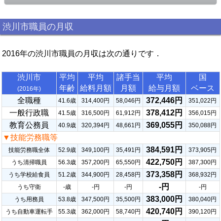
渋川市職員の月収
2016年の渋川市職員の月収は次の通りです．
渋川市
平均
平均
諸手当
平均
国
年齢
給料月額
月額
給与月額
ベース
(2016年)
全職種
372,446円
41.6歳
314,400円
58,046円
351,022円
一般行政職
378,412円
41.5歳
316,500円
61,912円
356,015円
教育公務員
369,055円
40.9歳
320,394円
48,661円
350,088円
▼技能労務職等
384,591円
技能労務職全体
52.9歳
349,100円
35,491円
373,905円
422,750円
うち清掃職員
56.3歳
357,200円
65,550円
387,300円
373,358円
うち学校給食員
51.2歳
344,900円
28,458円
368,932円
-円
うち守衛
-歳
-円
-円
-円
383,000円
うち用務員
53.8歳
347,500円
35,500円
380,040円
420,740円
うち自動車運転手
55.3歳
362,000円
58,740円
390,120円