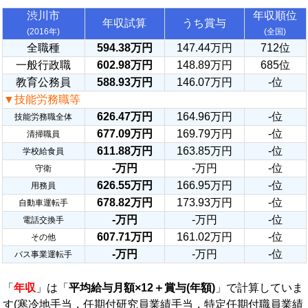
渋川市
年収順位
年収試算
うち賞与
(2016年)
(全国)
全職種
594.38万円
147.44万円
712位
一般行政職
602.98万円
148.89万円
685位
教育公務員
588.93万円
146.07万円
-位
▼技能労務職等
626.47万円
164.96万円
-位
技能労務職全体
677.09万円
169.79万円
-位
清掃職員
611.88万円
163.85万円
-位
学校給食員
-万円
-万円
-位
守衛
626.55万円
166.95万円
-位
用務員
678.82万円
173.93万円
-位
自動車運転手
-万円
-万円
-位
電話交換手
607.71万円
161.02万円
-位
その他
-万円
-万円
-位
バス事業運転手
「
年収
」は「
平均給与月額×12＋賞与(年額)
」で計算していま
す(寒冷地手当，任期付研究員業績手当，特定任期付職員業績