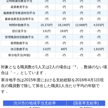
定時制通信教育手当
-円
-円
-円
-円
産業教育手当
-円
-円
-円
-円
義務教育等教員特別手当
-円
-円
-円
-円
農林漁業普及指導手当
-円
-円
-円
-円
時間外勤務手当
16,370円
18,246円
12,688円
4,033円
宿日直手当
131円
163円
-円
-円
管理職員特別勤務手当
-円
-円
-円
-円
夜間勤務手当
-円
-円
-円
-円
休日勤務手当
132円
48円
-円
1,810円
寒冷地手当(年額)
-円
-円
-円
-円
対象となる職員数が1人又は2人の場合は「*」，数値のない場
合は「－」としています．
寒冷地手当は2015年度における支給総額を2016年4月1日現
在の職員数で除して算出した職員1人当たり平均の年額で
す．
渋川市の地域手当支給率
(国基準支給率)