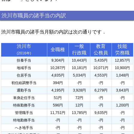
渋川市職員の諸手当の内訳
渋川市職員の諸手当月額の内訳は次の通りです．
渋川市
一般
教育
技能
全職種
行政職
公務員
労務職
(2016年)
扶養手当
9,304円
10,443円
5,435円
12,857円
地域手当
10,287円
10,181円
10,071円
10,900円
住居手当
4,835円
5,034円
4,553円
1,048円
初任給調整手当
394円
-円
-円
-円
通勤手当
4,195円
3,928円
6,279円
3,643円
単身赴任手当
51円
72円
-円
-円
特殊勤務手当
596円
12円
-円
1,200円
管理職手当
11,751円
13,785円
9,635円
-円
特地勤務手当
-円
-円
-円
-円
へき地手当
-円
-円
-円
-円