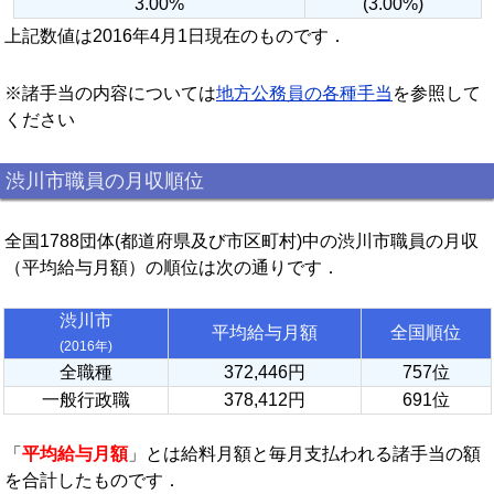
3.00%
(3.00%)
上記数値は2016年4月1日現在のものです．
※諸手当の内容については
地方公務員の各種手当
を参照して
ください
渋川市職員の月収順位
全国1788団体(都道府県及び市区町村)中の渋川市職員の月収
（平均給与月額）の順位は次の通りです．
渋川市
平均給与月額
全国順位
(2016年)
全職種
372,446円
757位
一般行政職
378,412円
691位
「
平均給与月額
」とは給料月額と毎月支払われる諸手当の額
を合計したものです．