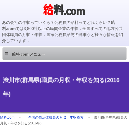
あの会社の年収っていくら？公務員の給料ってどれくらい？
給
料.com
では3,800社以上の民間企業の年収，全国すべての地方公共
団体職員の月収・年収，国家公務員給与の詳細など様々な情報を紹
介しています．
≡
給料.com メニュー
渋川市(群馬県)職員の月収・年収を知る(2016
年)
給料.com
＞
全国の自治体職員の月収・年収検索
＞
渋川市(群馬県)職員の
月収・年収を知る(2016年)