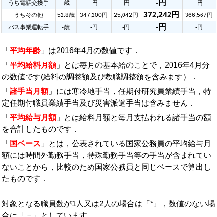
-円
うち電話交換手
-歳
-円
-円
-円
372,242円
うちその他
52.8歳
347,200円
25,042円
366,567円
-円
バス事業運転手
-歳
-円
-円
-円
「
平均年齢
」は2016年4月の数値です．
「
平均給料月額
」とは毎月の基本給のことで，2016年4月分
の数値です(給料の調整額及び教職調整額を含みます）．
「
諸手当月額
」には寒冷地手当，任期付研究員業績手当，特
定任期付職員業績手当及び災害派遣手当は含みません．
「
平均給与月額
」とは給料月額と毎月支払われる諸手当の額
を合計したものです．
「
国ベース
」とは，公表されている国家公務員の平均給与月
額には時間外勤務手当，特殊勤務手当等の手当が含まれてい
ないことから，比較のため国家公務員と同じベースで算出し
たものです．
対象となる職員数が1人又は2人の場合は「*」，数値のない場
合は「－」としています．