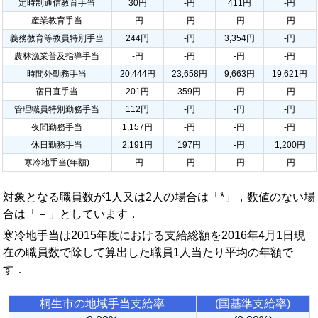
定時制通信教育手当
30円
-円
411円
-円
産業教育手当
-円
-円
-円
-円
義務教育等教員特別手当
244円
-円
3,354円
-円
農林漁業普及指導手当
-円
-円
-円
-円
時間外勤務手当
20,444円
23,658円
9,663円
19,621円
宿日直手当
201円
359円
-円
-円
管理職員特別勤務手当
112円
-円
-円
-円
夜間勤務手当
1,157円
-円
-円
-円
休日勤務手当
2,191円
197円
-円
1,200円
寒冷地手当(年額)
-円
-円
-円
-円
対象となる職員数が1人又は2人の場合は「*」，数値のない場
合は「－」としています．
寒冷地手当は2015年度における支給総額を2016年4月1日現
在の職員数で除して算出した職員1人当たり平均の年額で
す．
桐生市の地域手当支給率
(国基準支給率)