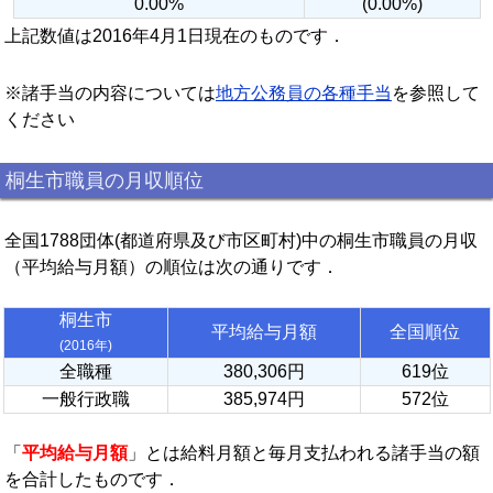
0.00%
(0.00%)
上記数値は2016年4月1日現在のものです．
※諸手当の内容については
地方公務員の各種手当
を参照して
ください
桐生市職員の月収順位
全国1788団体(都道府県及び市区町村)中の桐生市職員の月収
（平均給与月額）の順位は次の通りです．
桐生市
平均給与月額
全国順位
(2016年)
全職種
380,306円
619位
一般行政職
385,974円
572位
「
平均給与月額
」とは給料月額と毎月支払われる諸手当の額
を合計したものです．