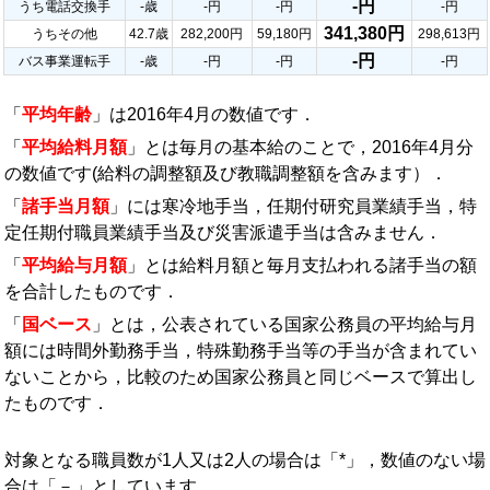
-円
うち電話交換手
-歳
-円
-円
-円
341,380円
うちその他
42.7歳
282,200円
59,180円
298,613円
-円
バス事業運転手
-歳
-円
-円
-円
「
平均年齢
」は2016年4月の数値です．
「
平均給料月額
」とは毎月の基本給のことで，2016年4月分
の数値です(給料の調整額及び教職調整額を含みます）．
「
諸手当月額
」には寒冷地手当，任期付研究員業績手当，特
定任期付職員業績手当及び災害派遣手当は含みません．
「
平均給与月額
」とは給料月額と毎月支払われる諸手当の額
を合計したものです．
「
国ベース
」とは，公表されている国家公務員の平均給与月
額には時間外勤務手当，特殊勤務手当等の手当が含まれてい
ないことから，比較のため国家公務員と同じベースで算出し
たものです．
対象となる職員数が1人又は2人の場合は「*」，数値のない場
合は「－」としています．