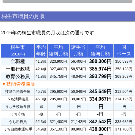
桐生市職員の月収
2016年の桐生市職員の月収は次の通りです．
桐生市
平均
平均
諸手当
平均
国
年齢
給料月額
月額
給与月額
ベース
(2016年)
全職種
380,306円
41.8歳
323,900円
56,406円
350,593円
一般行政職
385,974円
42.4歳
327,400円
58,574円
358,128円
教育公務員
393,799円
41.8歳
345,759円
48,040円
368,263円
▼技能労務職等
345,649円
技能労務職全体
45.7歳
295,600円
50,049円
312,504円
334,067円
うち清掃職員
46.3歳
295,000円
39,067円
314,125円
-円
うち学校給食員
-歳
-円
-円
-円
-円
うち守衛
-歳
-円
-円
-円
342,542円
うち用務員
52.3歳
321,400円
21,142円
338,685円
438,000円
うち自動車運転手
54.9歳
357,100円
80,900円
371,700円