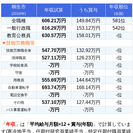
桐生市
年収順位
年収試算
うち賞与
(2016年)
(全国)
全職種
606.21万円
149.84万円
581位
一般行政職
616.29万円
153.12万円
542位
教育公務員
630.57万円
158.01万円
-位
▼技能労務職等
547.70万円
132.92万円
-位
技能労務職全体
527.11万円
126.23万円
-位
清掃職員
-万円
-万円
-位
学校給食員
-万円
-万円
-位
守衛
555.69万円
144.64万円
-位
用務員
693.74万円
168.14万円
-位
自動車運転手
-万円
-万円
-位
電話交換手
537.10万円
127.44万円
-位
その他
-万円
-万円
-位
バス事業運転手
「
年収
」は「
平均給与月額×12＋賞与(年額)
」で計算していま
す(寒冷地手当，任期付研究員業績手当，特定任期付職員業績