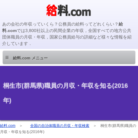
あの会社の年収っていくら？公務員の給料ってどれくらい？
給
料.com
では3,800社以上の民間企業の年収，全国すべての地方公共
団体職員の月収・年収，国家公務員給与の詳細など様々な情報を紹
介しています．
≡
給料.com メニュー
桐生市(群馬県)職員の月収・年収を知る(2016
年)
給料.com
＞
全国の自治体職員の月収・年収検索
＞
桐生市(群馬県)職員の
月収・年収を知る(2016年)