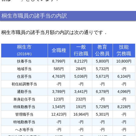
桐生市職員の諸手当の内訳
桐生市職員の諸手当月額の内訳は次の通りです．
桐生市
一般
教育
技能
全職種
行政職
公務員
労務職
(2016年)
扶養手当
8,799円
8,212円
5,800円
10,800円
地域手当
585円
284円
5,732円
-円
住居手当
4,763円
5,036円
5,671円
6,104円
初任給調整手当
-円
-円
-円
-円
通勤手当
3,789円
3,441円
6,379円
4,096円
単身赴任手当
123円
232円
-円
-円
特殊勤務手当
1,545円
191円
5,729円
8,228円
管理職手当
12,423円
16,964円
5,301円
-円
特地勤務手当
-円
-円
-円
-円
へき地手当
-円
-円
-円
-円