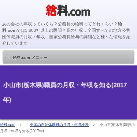
あの会社の年収っていくら？公務員の給料ってどれくらい？
給
料.com
では3,800社以上の民間企業の年収，全国すべての地方公共
団体職員の月収・年収，国家公務員給与の詳細など様々な情報を紹
介しています．
≡
給料.com メニュー
小山市(栃木県)職員の月収・年収を知る(2017
年)
給料.com
＞
全国の自治体職員の月収・年収検索
＞
小山市(栃木県)職員の
月収・年収を知る(2017年)