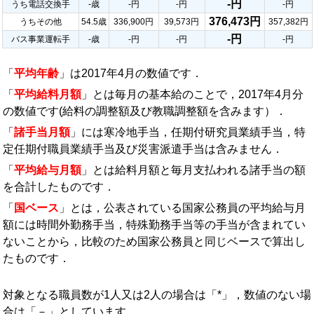
-円
うち電話交換手
-歳
-円
-円
-円
376,473円
うちその他
54.5歳
336,900円
39,573円
357,382円
-円
バス事業運転手
-歳
-円
-円
-円
「
平均年齢
」は2017年4月の数値です．
「
平均給料月額
」とは毎月の基本給のことで，2017年4月分
の数値です(給料の調整額及び教職調整額を含みます）．
「
諸手当月額
」には寒冷地手当，任期付研究員業績手当，特
定任期付職員業績手当及び災害派遣手当は含みません．
「
平均給与月額
」とは給料月額と毎月支払われる諸手当の額
を合計したものです．
「
国ベース
」とは，公表されている国家公務員の平均給与月
額には時間外勤務手当，特殊勤務手当等の手当が含まれてい
ないことから，比較のため国家公務員と同じベースで算出し
たものです．
対象となる職員数が1人又は2人の場合は「*」，数値のない場
合は「－」としています．