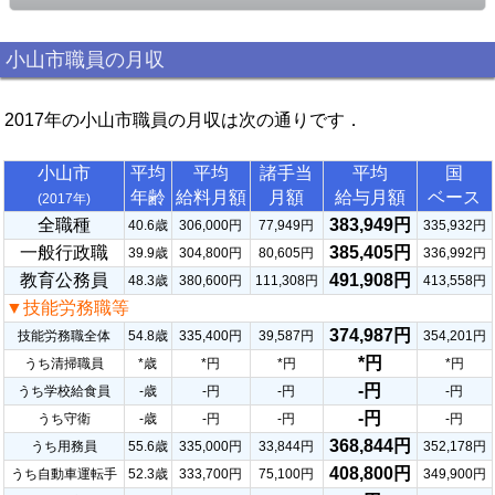
小山市職員の月収
2017年の小山市職員の月収は次の通りです．
小山市
平均
平均
諸手当
平均
国
年齢
給料月額
月額
給与月額
ベース
(2017年)
全職種
383,949円
40.6歳
306,000円
77,949円
335,932円
一般行政職
385,405円
39.9歳
304,800円
80,605円
336,992円
教育公務員
491,908円
48.3歳
380,600円
111,308円
413,558円
▼技能労務職等
374,987円
技能労務職全体
54.8歳
335,400円
39,587円
354,201円
*円
うち清掃職員
*歳
*円
*円
*円
-円
うち学校給食員
-歳
-円
-円
-円
-円
うち守衛
-歳
-円
-円
-円
368,844円
うち用務員
55.6歳
335,000円
33,844円
352,178円
408,800円
うち自動車運転手
52.3歳
333,700円
75,100円
349,900円