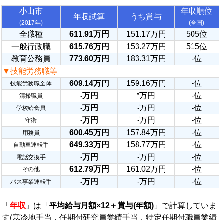
小山市
年収順位
年収試算
うち賞与
(2017年)
(全国)
全職種
611.91万円
151.17万円
505位
一般行政職
615.76万円
153.27万円
515位
教育公務員
773.60万円
183.31万円
-位
▼技能労務職等
609.14万円
159.16万円
-位
技能労務職全体
-万円
*万円
-位
清掃職員
-万円
-万円
-位
学校給食員
-万円
-万円
-位
守衛
600.45万円
157.84万円
-位
用務員
649.33万円
158.77万円
-位
自動車運転手
-万円
-万円
-位
電話交換手
612.79万円
161.02万円
-位
その他
-万円
-万円
-位
バス事業運転手
「
年収
」は「
平均給与月額×12＋賞与(年額)
」で計算していま
す(寒冷地手当，任期付研究員業績手当，特定任期付職員業績