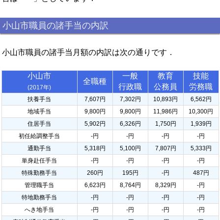
小山市職員の諸手当の内訳
小山市職員の諸手当月額の内訳は次の通りです．
小山市
一般
教育
技能
全職種
行政職
公務員
労務職
(2017年)
扶養手当
7,607円
7,302円
10,893円
6,562円
地域手当
9,800円
9,800円
11,986円
10,300円
住居手当
5,902円
6,326円
1,750円
1,939円
初任給調整手当
-円
-円
-円
-円
通勤手当
5,318円
5,100円
7,807円
5,333円
単身赴任手当
-円
-円
-円
-円
特殊勤務手当
260円
195円
-円
487円
管理職手当
6,623円
8,764円
8,329円
-円
特地勤務手当
-円
-円
-円
-円
へき地手当
-円
-円
-円
-円