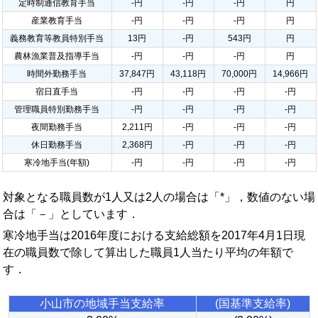
定時制通信教育手当
-円
-円
-円
円
産業教育手当
-円
-円
-円
円
義務教育等教員特別手当
13円
-円
543円
円
農林漁業普及指導手当
-円
-円
-円
円
時間外勤務手当
37,847円
43,118円
70,000円
14,966円
宿日直手当
-円
-円
-円
-円
管理職員特別勤務手当
-円
-円
-円
-円
夜間勤務手当
2,211円
-円
-円
-円
休日勤務手当
2,368円
-円
-円
-円
寒冷地手当(年額)
-円
-円
-円
-円
対象となる職員数が1人又は2人の場合は「*」，数値のない場
合は「－」としています．
寒冷地手当は2016年度における支給総額を2017年4月1日現
在の職員数で除して算出した職員1人当たり平均の年額で
す．
小山市の地域手当支給率
(国基準支給率)