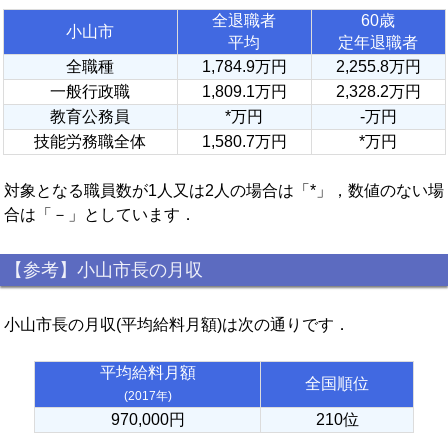
全退職者
60歳
小山市
平均
定年退職者
全職種
1,784.9万円
2,255.8万円
一般行政職
1,809.1万円
2,328.2万円
教育公務員
*万円
-万円
技能労務職全体
1,580.7万円
*万円
対象となる職員数が1人又は2人の場合は「*」，数値のない場
合は「－」としています．
【参考】小山市長の月収
小山市長の月収(平均給料月額)は次の通りです．
平均給料月額
全国順位
(2017年)
970,000円
210位