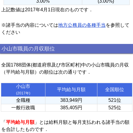
3.00%
(3.00%)
上記数値は2017年4月1日現在のものです．
※諸手当の内容については
地方公務員の各種手当
を参照して
ください
小山市職員の月収順位
全国1788団体(都道府県及び市区町村)中の小山市職員の月収
（平均給与月額）の順位は次の通りです．
小山市
平均給与月額
全国順位
(2017年)
全職種
383,949円
521位
一般行政職
385,405円
525位
「
平均給与月額
」とは給料月額と毎月支払われる諸手当の額
を合計したものです．